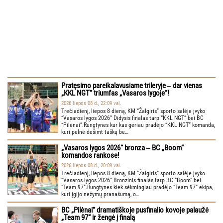
Pratęsimo pareikalavusiame trileryje ‒ dar vienas
„KKL NGT“ triumfas „Vasaros lygoje“!
2026 liepos 08 d., 22:09 val.
Trečiadienį, liepos 8 dieną, KM “Žalgiris” sporto salėje įvyko
“Vasaros lygos 2026” Didysis finalas tarp “KKL NGT” bei BC
“Pilėnai”.Rungtynes kur kas geriau pradėjo “KKL NGT” komanda,
kuri pelnė dešimt taškų be…
„Vasaros lygos 2026“ bronza ‒ BC „Boom“
komandos rankose!
2026 liepos 08 d., 20:09 val.
Trečiadienį, liepos 8 dieną, KM “Žalgiris” sporto salėje įvyko
“Vasaros lygos 2026” Bronzinis finalas tarp BC “Boom” bei
“Team 97”.Rungtynes kiek sėkmingiau pradėjo “Team 97” ekipa,
kuri įgijo nežymų pranašumą, o…
BC „Pilėnai“ dramatiškoje pusfinalio kovoje palaužė
„Team 97“ ir žengė į finalą