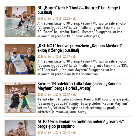
BC „Boom“ įveikė “Dust2 ‒ Rstored” bei žengė į
pusfinalį
2026 birželio 30 d., 22:28 val.
Antradienį, birželio 30 dieną, Kauno TMC sporto salėje įvyko
“Vasaros lygos 2026” ketvirtfinalio rungtynės tarp vietos
BC “Boom” bei svečių “Dust2 - Rstored”.Rungtynes kur kas
sėkmingiau pradėjo BC “Boom” kolektyvas,…
„KKL NGT“ lengvai pervažiavo „Kaunas Mayhem“
ekipą ir žengė į pusfinalį
2026 birželio 30 d., 20:37 val.
Antradienį, birželio 30 dieną, Kauno TMC sporto salėje įvyko
“Vasaros lygos 2026” ketvirtfinalio rungtynės tarp vietos “KKL
NGT” bei svečių “Kaunas Mayhem”.Rungtynes kur kas
sėkmingiau pradėjo aikštelės šeimininkai,…
Kovoje dėl patekimo į atkrintamąsias ‒ „Kaunas
Mayhem“ pergalė prieš „Atletą“
2026 birželio 25 d., 22:54 val.
Ketvirtadienį, birželio 25 dieną, Kauno TMC sporto salėje įvyko
“Vasaros lygos 2026” rungtynės tarp vietos “Kaunas Mayhem”
bei svečių “Atletas”.Rungtynes kiek sėkmingiau pradėjo
aikštelės šeimininkai, kurie šovė į…
M. Pažėros lemiamas metimas nulėmė „Team 97“
pergalę po pratęsimo
2026 birželio 25 d., 21:48 val.