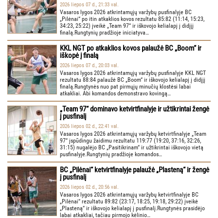
2026 liepos 07 d., 21:33 val.
Vasaros lygos 2026 atkrintamųjų varžybų pusfinalyje BC
„Pilėnai“ po itin atkaklios kovos rezultatu 85:82 (11:14, 15:23,
34:23, 25:22) įveikė „Team 97“ ir iškovojo kelialapį į didįjį
finalą.Rungtynių pradžioje iniciatyva…
KKL NGT po atkaklios kovos palaužė BC „Boom“ ir
iškopė į finalą
2026 liepos 07 d., 20:03 val.
Vasaros lygos 2026 atkrintamųjų varžybų pusfinalyje KKL NGT
rezultatu 88:84 palaužė BC „Boom“ ir iškovojo kelialapį į didįjį
finalą.Rungtynės nuo pat pirmųjų minučių klostėsi labai
atkakliai. Abi komandos demonstravo kovingą…
„Team 97“ dominavo ketvirtfinalyje ir užtikrintai žengė
į pusfinalį
2026 liepos 02 d., 22:41 val.
Vasaros lygos 2026 atkrintamųjų varžybų ketvirtfinalyje „Team
97“ įspūdingu žaidimu rezultatu 119:77 (19:20, 37:16, 32:26,
31:15) nugalėjo BC „Pasitikrinam“ ir užtikrintai iškovojo vietą
pusfinalyje.Rungtynių pradžioje komandos…
BC „Pilėnai“ ketvirtfinalyje palaužė „Plasteną“ ir žengė
į pusfinalį
2026 liepos 02 d., 20:56 val.
Vasaros lygos 2026 atkrintamųjų varžybų ketvirtfinalyje BC
„Pilėnai“ rezultatu 89:82 (23:17, 18:25, 19:18, 29:22) įveikė
„Plasteną“ ir iškovojo kelialapį į pusfinalį.Rungtynės prasidėjo
labai atkakliai, tačiau pirmojo kėlinio…