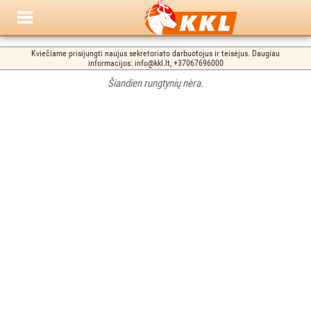
Kviečiame prisijungti naujus sekretoriato darbuotojus ir teisėjus. Daugiau
informacijos: info@kkl.lt, +37067696000
Šiandien rungtynių nėra.