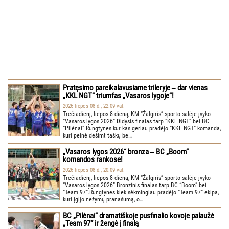
Pratęsimo pareikalavusiame trileryje ‒ dar vienas
„KKL NGT“ triumfas „Vasaros lygoje“!
2026 liepos 08 d., 22:09 val.
Trečiadienį, liepos 8 dieną, KM “Žalgiris” sporto salėje įvyko
“Vasaros lygos 2026” Didysis finalas tarp “KKL NGT” bei BC
“Pilėnai”.Rungtynes kur kas geriau pradėjo “KKL NGT” komanda,
kuri pelnė dešimt taškų be…
„Vasaros lygos 2026“ bronza ‒ BC „Boom“
komandos rankose!
2026 liepos 08 d., 20:09 val.
Trečiadienį, liepos 8 dieną, KM “Žalgiris” sporto salėje įvyko
“Vasaros lygos 2026” Bronzinis finalas tarp BC “Boom” bei
“Team 97”.Rungtynes kiek sėkmingiau pradėjo “Team 97” ekipa,
kuri įgijo nežymų pranašumą, o…
BC „Pilėnai“ dramatiškoje pusfinalio kovoje palaužė
„Team 97“ ir žengė į finalą