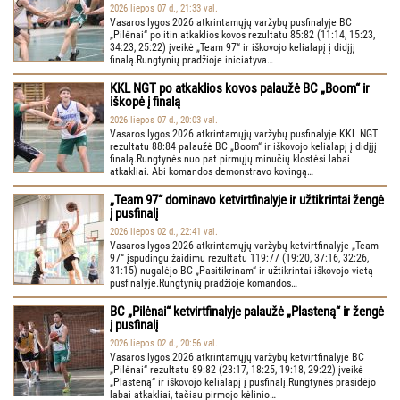
2026 liepos 07 d., 21:33 val.
Vasaros lygos 2026 atkrintamųjų varžybų pusfinalyje BC
„Pilėnai“ po itin atkaklios kovos rezultatu 85:82 (11:14, 15:23,
34:23, 25:22) įveikė „Team 97“ ir iškovojo kelialapį į didįjį
finalą.Rungtynių pradžioje iniciatyva…
KKL NGT po atkaklios kovos palaužė BC „Boom“ ir
iškopė į finalą
2026 liepos 07 d., 20:03 val.
Vasaros lygos 2026 atkrintamųjų varžybų pusfinalyje KKL NGT
rezultatu 88:84 palaužė BC „Boom“ ir iškovojo kelialapį į didįjį
finalą.Rungtynės nuo pat pirmųjų minučių klostėsi labai
atkakliai. Abi komandos demonstravo kovingą…
„Team 97“ dominavo ketvirtfinalyje ir užtikrintai žengė
į pusfinalį
2026 liepos 02 d., 22:41 val.
Vasaros lygos 2026 atkrintamųjų varžybų ketvirtfinalyje „Team
97“ įspūdingu žaidimu rezultatu 119:77 (19:20, 37:16, 32:26,
31:15) nugalėjo BC „Pasitikrinam“ ir užtikrintai iškovojo vietą
pusfinalyje.Rungtynių pradžioje komandos…
BC „Pilėnai“ ketvirtfinalyje palaužė „Plasteną“ ir žengė
į pusfinalį
2026 liepos 02 d., 20:56 val.
Vasaros lygos 2026 atkrintamųjų varžybų ketvirtfinalyje BC
„Pilėnai“ rezultatu 89:82 (23:17, 18:25, 19:18, 29:22) įveikė
„Plasteną“ ir iškovojo kelialapį į pusfinalį.Rungtynės prasidėjo
labai atkakliai, tačiau pirmojo kėlinio…