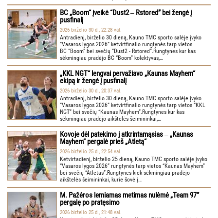
BC „Boom“ įveikė “Dust2 ‒ Rstored” bei žengė į
pusfinalį
2026 birželio 30 d., 22:28 val.
Antradienį, birželio 30 dieną, Kauno TMC sporto salėje įvyko
“Vasaros lygos 2026” ketvirtfinalio rungtynės tarp vietos
BC “Boom” bei svečių “Dust2 - Rstored”.Rungtynes kur kas
sėkmingiau pradėjo BC “Boom” kolektyvas,…
„KKL NGT“ lengvai pervažiavo „Kaunas Mayhem“
ekipą ir žengė į pusfinalį
2026 birželio 30 d., 20:37 val.
Antradienį, birželio 30 dieną, Kauno TMC sporto salėje įvyko
“Vasaros lygos 2026” ketvirtfinalio rungtynės tarp vietos “KKL
NGT” bei svečių “Kaunas Mayhem”.Rungtynes kur kas
sėkmingiau pradėjo aikštelės šeimininkai,…
Kovoje dėl patekimo į atkrintamąsias ‒ „Kaunas
Mayhem“ pergalė prieš „Atletą“
2026 birželio 25 d., 22:54 val.
Ketvirtadienį, birželio 25 dieną, Kauno TMC sporto salėje įvyko
“Vasaros lygos 2026” rungtynės tarp vietos “Kaunas Mayhem”
bei svečių “Atletas”.Rungtynes kiek sėkmingiau pradėjo
aikštelės šeimininkai, kurie šovė į…
M. Pažėros lemiamas metimas nulėmė „Team 97“
pergalę po pratęsimo
2026 birželio 25 d., 21:48 val.