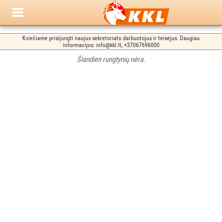
Kviečiame prisijungti naujus sekretoriato darbuotojus ir teisėjus. Daugiau
informacijos: info@kkl.lt, +37067696000
Šiandien rungtynių nėra.