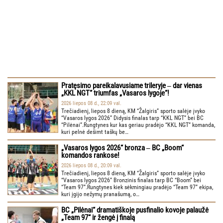
Pratęsimo pareikalavusiame trileryje ‒ dar vienas
„KKL NGT“ triumfas „Vasaros lygoje“!
2026 liepos 08 d., 22:09 val.
Trečiadienį, liepos 8 dieną, KM “Žalgiris” sporto salėje įvyko
“Vasaros lygos 2026” Didysis finalas tarp “KKL NGT” bei BC
“Pilėnai”.Rungtynes kur kas geriau pradėjo “KKL NGT” komanda,
kuri pelnė dešimt taškų be…
„Vasaros lygos 2026“ bronza ‒ BC „Boom“
komandos rankose!
2026 liepos 08 d., 20:09 val.
Trečiadienį, liepos 8 dieną, KM “Žalgiris” sporto salėje įvyko
“Vasaros lygos 2026” Bronzinis finalas tarp BC “Boom” bei
“Team 97”.Rungtynes kiek sėkmingiau pradėjo “Team 97” ekipa,
kuri įgijo nežymų pranašumą, o…
BC „Pilėnai“ dramatiškoje pusfinalio kovoje palaužė
„Team 97“ ir žengė į finalą