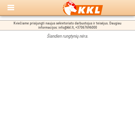
Kviečiame prisijungti naujus sekretoriato darbuotojus ir teisėjus. Daugiau
informacijos: info@kkl.lt, +37067696000
Šiandien rungtynių nėra.