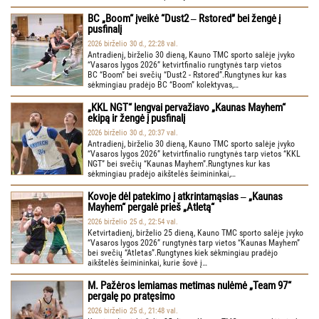
BC „Boom“ įveikė “Dust2 ‒ Rstored” bei žengė į
pusfinalį
2026 birželio 30 d., 22:28 val.
Antradienį, birželio 30 dieną, Kauno TMC sporto salėje įvyko
“Vasaros lygos 2026” ketvirtfinalio rungtynės tarp vietos
BC “Boom” bei svečių “Dust2 - Rstored”.Rungtynes kur kas
sėkmingiau pradėjo BC “Boom” kolektyvas,…
„KKL NGT“ lengvai pervažiavo „Kaunas Mayhem“
ekipą ir žengė į pusfinalį
2026 birželio 30 d., 20:37 val.
Antradienį, birželio 30 dieną, Kauno TMC sporto salėje įvyko
“Vasaros lygos 2026” ketvirtfinalio rungtynės tarp vietos “KKL
NGT” bei svečių “Kaunas Mayhem”.Rungtynes kur kas
sėkmingiau pradėjo aikštelės šeimininkai,…
Kovoje dėl patekimo į atkrintamąsias ‒ „Kaunas
Mayhem“ pergalė prieš „Atletą“
2026 birželio 25 d., 22:54 val.
Ketvirtadienį, birželio 25 dieną, Kauno TMC sporto salėje įvyko
“Vasaros lygos 2026” rungtynės tarp vietos “Kaunas Mayhem”
bei svečių “Atletas”.Rungtynes kiek sėkmingiau pradėjo
aikštelės šeimininkai, kurie šovė į…
M. Pažėros lemiamas metimas nulėmė „Team 97“
pergalę po pratęsimo
2026 birželio 25 d., 21:48 val.