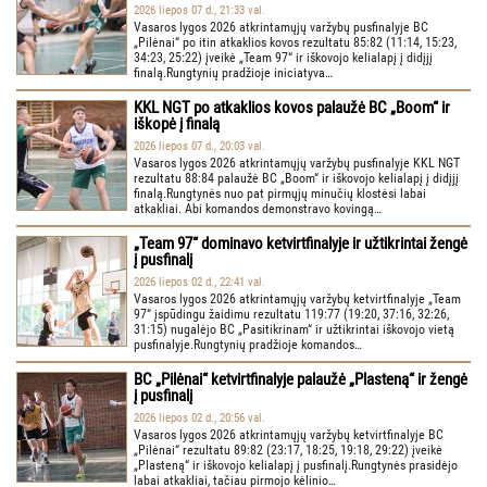
2026 liepos 07 d., 21:33 val.
Vasaros lygos 2026 atkrintamųjų varžybų pusfinalyje BC
„Pilėnai“ po itin atkaklios kovos rezultatu 85:82 (11:14, 15:23,
34:23, 25:22) įveikė „Team 97“ ir iškovojo kelialapį į didįjį
finalą.Rungtynių pradžioje iniciatyva…
KKL NGT po atkaklios kovos palaužė BC „Boom“ ir
iškopė į finalą
2026 liepos 07 d., 20:03 val.
Vasaros lygos 2026 atkrintamųjų varžybų pusfinalyje KKL NGT
rezultatu 88:84 palaužė BC „Boom“ ir iškovojo kelialapį į didįjį
finalą.Rungtynės nuo pat pirmųjų minučių klostėsi labai
atkakliai. Abi komandos demonstravo kovingą…
„Team 97“ dominavo ketvirtfinalyje ir užtikrintai žengė
į pusfinalį
2026 liepos 02 d., 22:41 val.
Vasaros lygos 2026 atkrintamųjų varžybų ketvirtfinalyje „Team
97“ įspūdingu žaidimu rezultatu 119:77 (19:20, 37:16, 32:26,
31:15) nugalėjo BC „Pasitikrinam“ ir užtikrintai iškovojo vietą
pusfinalyje.Rungtynių pradžioje komandos…
BC „Pilėnai“ ketvirtfinalyje palaužė „Plasteną“ ir žengė
į pusfinalį
2026 liepos 02 d., 20:56 val.
Vasaros lygos 2026 atkrintamųjų varžybų ketvirtfinalyje BC
„Pilėnai“ rezultatu 89:82 (23:17, 18:25, 19:18, 29:22) įveikė
„Plasteną“ ir iškovojo kelialapį į pusfinalį.Rungtynės prasidėjo
labai atkakliai, tačiau pirmojo kėlinio…