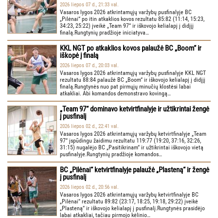
2026 liepos 07 d., 21:33 val.
Vasaros lygos 2026 atkrintamųjų varžybų pusfinalyje BC
„Pilėnai“ po itin atkaklios kovos rezultatu 85:82 (11:14, 15:23,
34:23, 25:22) įveikė „Team 97“ ir iškovojo kelialapį į didįjį
finalą.Rungtynių pradžioje iniciatyva…
KKL NGT po atkaklios kovos palaužė BC „Boom“ ir
iškopė į finalą
2026 liepos 07 d., 20:03 val.
Vasaros lygos 2026 atkrintamųjų varžybų pusfinalyje KKL NGT
rezultatu 88:84 palaužė BC „Boom“ ir iškovojo kelialapį į didįjį
finalą.Rungtynės nuo pat pirmųjų minučių klostėsi labai
atkakliai. Abi komandos demonstravo kovingą…
„Team 97“ dominavo ketvirtfinalyje ir užtikrintai žengė
į pusfinalį
2026 liepos 02 d., 22:41 val.
Vasaros lygos 2026 atkrintamųjų varžybų ketvirtfinalyje „Team
97“ įspūdingu žaidimu rezultatu 119:77 (19:20, 37:16, 32:26,
31:15) nugalėjo BC „Pasitikrinam“ ir užtikrintai iškovojo vietą
pusfinalyje.Rungtynių pradžioje komandos…
BC „Pilėnai“ ketvirtfinalyje palaužė „Plasteną“ ir žengė
į pusfinalį
2026 liepos 02 d., 20:56 val.
Vasaros lygos 2026 atkrintamųjų varžybų ketvirtfinalyje BC
„Pilėnai“ rezultatu 89:82 (23:17, 18:25, 19:18, 29:22) įveikė
„Plasteną“ ir iškovojo kelialapį į pusfinalį.Rungtynės prasidėjo
labai atkakliai, tačiau pirmojo kėlinio…