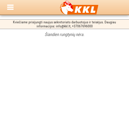
Kviečiame prisijungti naujus sekretoriato darbuotojus ir teisėjus. Daugiau
informacijos: info@kkl.lt, +37067696000
Šiandien rungtynių nėra.