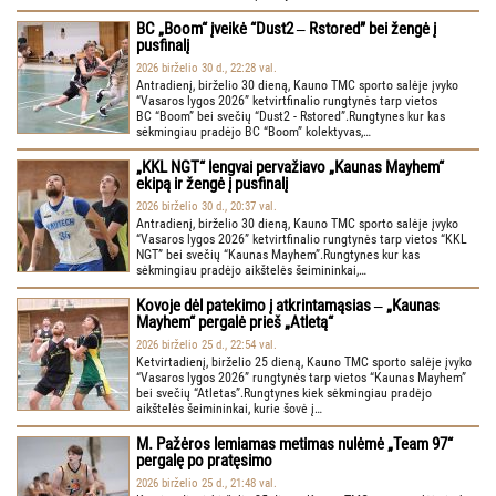
BC „Boom“ įveikė “Dust2 ‒ Rstored” bei žengė į
pusfinalį
2026 birželio 30 d., 22:28 val.
Antradienį, birželio 30 dieną, Kauno TMC sporto salėje įvyko
“Vasaros lygos 2026” ketvirtfinalio rungtynės tarp vietos
BC “Boom” bei svečių “Dust2 - Rstored”.Rungtynes kur kas
sėkmingiau pradėjo BC “Boom” kolektyvas,…
„KKL NGT“ lengvai pervažiavo „Kaunas Mayhem“
ekipą ir žengė į pusfinalį
2026 birželio 30 d., 20:37 val.
Antradienį, birželio 30 dieną, Kauno TMC sporto salėje įvyko
“Vasaros lygos 2026” ketvirtfinalio rungtynės tarp vietos “KKL
NGT” bei svečių “Kaunas Mayhem”.Rungtynes kur kas
sėkmingiau pradėjo aikštelės šeimininkai,…
Kovoje dėl patekimo į atkrintamąsias ‒ „Kaunas
Mayhem“ pergalė prieš „Atletą“
2026 birželio 25 d., 22:54 val.
Ketvirtadienį, birželio 25 dieną, Kauno TMC sporto salėje įvyko
“Vasaros lygos 2026” rungtynės tarp vietos “Kaunas Mayhem”
bei svečių “Atletas”.Rungtynes kiek sėkmingiau pradėjo
aikštelės šeimininkai, kurie šovė į…
M. Pažėros lemiamas metimas nulėmė „Team 97“
pergalę po pratęsimo
2026 birželio 25 d., 21:48 val.