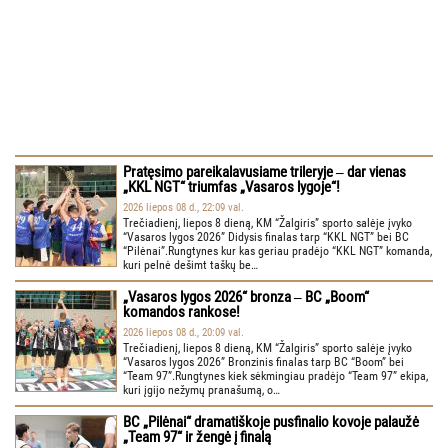
Pratęsimo pareikalavusiame trileryje ‒ dar vienas
„KKL NGT“ triumfas „Vasaros lygoje“!
2026 liepos 08 d., 22:09 val.
Trečiadienį, liepos 8 dieną, KM “Žalgiris” sporto salėje įvyko
“Vasaros lygos 2026” Didysis finalas tarp “KKL NGT” bei BC
“Pilėnai”.Rungtynes kur kas geriau pradėjo “KKL NGT” komanda,
kuri pelnė dešimt taškų be…
„Vasaros lygos 2026“ bronza ‒ BC „Boom“
komandos rankose!
2026 liepos 08 d., 20:09 val.
Trečiadienį, liepos 8 dieną, KM “Žalgiris” sporto salėje įvyko
“Vasaros lygos 2026” Bronzinis finalas tarp BC “Boom” bei
“Team 97”.Rungtynes kiek sėkmingiau pradėjo “Team 97” ekipa,
kuri įgijo nežymų pranašumą, o…
BC „Pilėnai“ dramatiškoje pusfinalio kovoje palaužė
„Team 97“ ir žengė į finalą