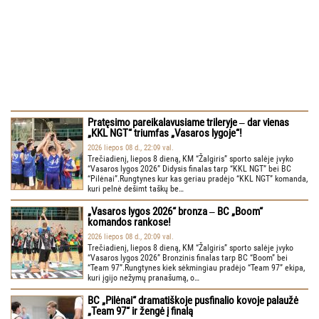
Pratęsimo pareikalavusiame trileryje ‒ dar vienas
„KKL NGT“ triumfas „Vasaros lygoje“!
2026 liepos 08 d., 22:09 val.
Trečiadienį, liepos 8 dieną, KM “Žalgiris” sporto salėje įvyko
“Vasaros lygos 2026” Didysis finalas tarp “KKL NGT” bei BC
“Pilėnai”.Rungtynes kur kas geriau pradėjo “KKL NGT” komanda,
kuri pelnė dešimt taškų be…
„Vasaros lygos 2026“ bronza ‒ BC „Boom“
komandos rankose!
2026 liepos 08 d., 20:09 val.
Trečiadienį, liepos 8 dieną, KM “Žalgiris” sporto salėje įvyko
“Vasaros lygos 2026” Bronzinis finalas tarp BC “Boom” bei
“Team 97”.Rungtynes kiek sėkmingiau pradėjo “Team 97” ekipa,
kuri įgijo nežymų pranašumą, o…
BC „Pilėnai“ dramatiškoje pusfinalio kovoje palaužė
„Team 97“ ir žengė į finalą