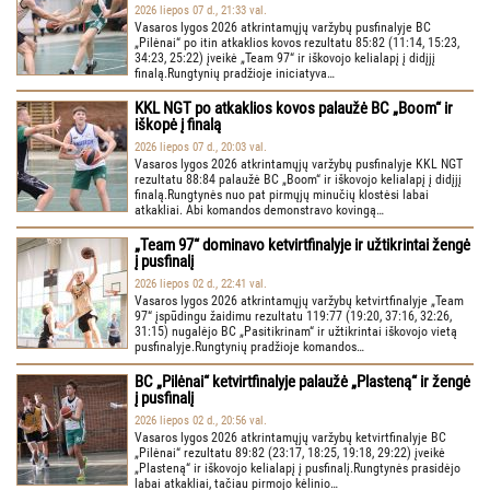
2026 liepos 07 d., 21:33 val.
Vasaros lygos 2026 atkrintamųjų varžybų pusfinalyje BC
„Pilėnai“ po itin atkaklios kovos rezultatu 85:82 (11:14, 15:23,
34:23, 25:22) įveikė „Team 97“ ir iškovojo kelialapį į didįjį
finalą.Rungtynių pradžioje iniciatyva…
KKL NGT po atkaklios kovos palaužė BC „Boom“ ir
iškopė į finalą
2026 liepos 07 d., 20:03 val.
Vasaros lygos 2026 atkrintamųjų varžybų pusfinalyje KKL NGT
rezultatu 88:84 palaužė BC „Boom“ ir iškovojo kelialapį į didįjį
finalą.Rungtynės nuo pat pirmųjų minučių klostėsi labai
atkakliai. Abi komandos demonstravo kovingą…
„Team 97“ dominavo ketvirtfinalyje ir užtikrintai žengė
į pusfinalį
2026 liepos 02 d., 22:41 val.
Vasaros lygos 2026 atkrintamųjų varžybų ketvirtfinalyje „Team
97“ įspūdingu žaidimu rezultatu 119:77 (19:20, 37:16, 32:26,
31:15) nugalėjo BC „Pasitikrinam“ ir užtikrintai iškovojo vietą
pusfinalyje.Rungtynių pradžioje komandos…
BC „Pilėnai“ ketvirtfinalyje palaužė „Plasteną“ ir žengė
į pusfinalį
2026 liepos 02 d., 20:56 val.
Vasaros lygos 2026 atkrintamųjų varžybų ketvirtfinalyje BC
„Pilėnai“ rezultatu 89:82 (23:17, 18:25, 19:18, 29:22) įveikė
„Plasteną“ ir iškovojo kelialapį į pusfinalį.Rungtynės prasidėjo
labai atkakliai, tačiau pirmojo kėlinio…