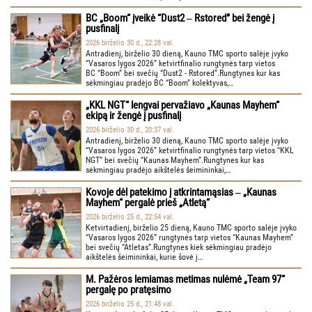
BC „Boom“ įveikė “Dust2 ‒ Rstored” bei žengė į
pusfinalį
2026 birželio 30 d., 22:28 val.
Antradienį, birželio 30 dieną, Kauno TMC sporto salėje įvyko
“Vasaros lygos 2026” ketvirtfinalio rungtynės tarp vietos
BC “Boom” bei svečių “Dust2 - Rstored”.Rungtynes kur kas
sėkmingiau pradėjo BC “Boom” kolektyvas,…
„KKL NGT“ lengvai pervažiavo „Kaunas Mayhem“
ekipą ir žengė į pusfinalį
2026 birželio 30 d., 20:37 val.
Antradienį, birželio 30 dieną, Kauno TMC sporto salėje įvyko
“Vasaros lygos 2026” ketvirtfinalio rungtynės tarp vietos “KKL
NGT” bei svečių “Kaunas Mayhem”.Rungtynes kur kas
sėkmingiau pradėjo aikštelės šeimininkai,…
Kovoje dėl patekimo į atkrintamąsias ‒ „Kaunas
Mayhem“ pergalė prieš „Atletą“
2026 birželio 25 d., 22:54 val.
Ketvirtadienį, birželio 25 dieną, Kauno TMC sporto salėje įvyko
“Vasaros lygos 2026” rungtynės tarp vietos “Kaunas Mayhem”
bei svečių “Atletas”.Rungtynes kiek sėkmingiau pradėjo
aikštelės šeimininkai, kurie šovė į…
M. Pažėros lemiamas metimas nulėmė „Team 97“
pergalę po pratęsimo
2026 birželio 25 d., 21:48 val.