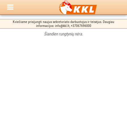
Kviečiame prisijungti naujus sekretoriato darbuotojus ir teisėjus. Daugiau
informacijos: info@kkl.lt, +37067696000
Šiandien rungtynių nėra.