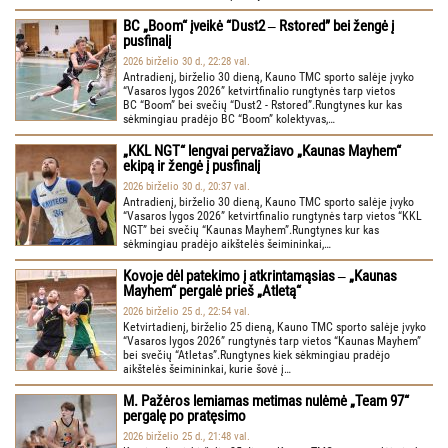
BC „Boom“ įveikė “Dust2 ‒ Rstored” bei žengė į
pusfinalį
2026 birželio 30 d., 22:28 val.
Antradienį, birželio 30 dieną, Kauno TMC sporto salėje įvyko
“Vasaros lygos 2026” ketvirtfinalio rungtynės tarp vietos
BC “Boom” bei svečių “Dust2 - Rstored”.Rungtynes kur kas
sėkmingiau pradėjo BC “Boom” kolektyvas,…
„KKL NGT“ lengvai pervažiavo „Kaunas Mayhem“
ekipą ir žengė į pusfinalį
2026 birželio 30 d., 20:37 val.
Antradienį, birželio 30 dieną, Kauno TMC sporto salėje įvyko
“Vasaros lygos 2026” ketvirtfinalio rungtynės tarp vietos “KKL
NGT” bei svečių “Kaunas Mayhem”.Rungtynes kur kas
sėkmingiau pradėjo aikštelės šeimininkai,…
Kovoje dėl patekimo į atkrintamąsias ‒ „Kaunas
Mayhem“ pergalė prieš „Atletą“
2026 birželio 25 d., 22:54 val.
Ketvirtadienį, birželio 25 dieną, Kauno TMC sporto salėje įvyko
“Vasaros lygos 2026” rungtynės tarp vietos “Kaunas Mayhem”
bei svečių “Atletas”.Rungtynes kiek sėkmingiau pradėjo
aikštelės šeimininkai, kurie šovė į…
M. Pažėros lemiamas metimas nulėmė „Team 97“
pergalę po pratęsimo
2026 birželio 25 d., 21:48 val.