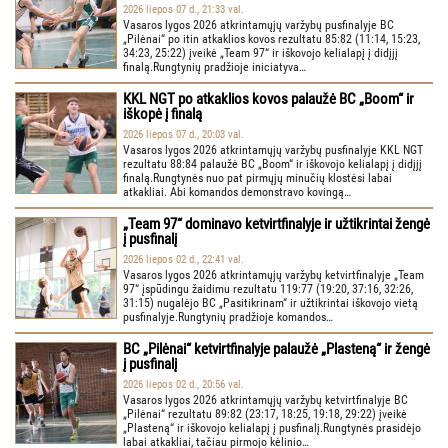
2026 liepos 07 d., 21:33 val.
Vasaros lygos 2026 atkrintamųjų varžybų pusfinalyje BC
„Pilėnai“ po itin atkaklios kovos rezultatu 85:82 (11:14, 15:23,
34:23, 25:22) įveikė „Team 97“ ir iškovojo kelialapį į didįjį
finalą.Rungtynių pradžioje iniciatyva…
KKL NGT po atkaklios kovos palaužė BC „Boom“ ir
iškopė į finalą
2026 liepos 07 d., 20:03 val.
Vasaros lygos 2026 atkrintamųjų varžybų pusfinalyje KKL NGT
rezultatu 88:84 palaužė BC „Boom“ ir iškovojo kelialapį į didįjį
finalą.Rungtynės nuo pat pirmųjų minučių klostėsi labai
atkakliai. Abi komandos demonstravo kovingą…
„Team 97“ dominavo ketvirtfinalyje ir užtikrintai žengė
į pusfinalį
2026 liepos 02 d., 22:41 val.
Vasaros lygos 2026 atkrintamųjų varžybų ketvirtfinalyje „Team
97“ įspūdingu žaidimu rezultatu 119:77 (19:20, 37:16, 32:26,
31:15) nugalėjo BC „Pasitikrinam“ ir užtikrintai iškovojo vietą
pusfinalyje.Rungtynių pradžioje komandos…
BC „Pilėnai“ ketvirtfinalyje palaužė „Plasteną“ ir žengė
į pusfinalį
2026 liepos 02 d., 20:56 val.
Vasaros lygos 2026 atkrintamųjų varžybų ketvirtfinalyje BC
„Pilėnai“ rezultatu 89:82 (23:17, 18:25, 19:18, 29:22) įveikė
„Plasteną“ ir iškovojo kelialapį į pusfinalį.Rungtynės prasidėjo
labai atkakliai, tačiau pirmojo kėlinio…