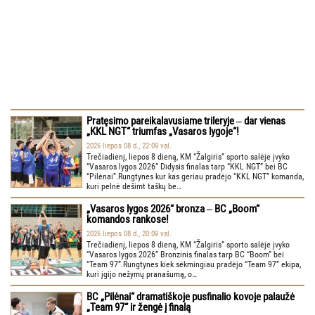
Pratęsimo pareikalavusiame trileryje ‒ dar vienas
„KKL NGT“ triumfas „Vasaros lygoje“!
2026 liepos 08 d., 22:09 val.
Trečiadienį, liepos 8 dieną, KM “Žalgiris” sporto salėje įvyko
“Vasaros lygos 2026” Didysis finalas tarp “KKL NGT” bei BC
“Pilėnai”.Rungtynes kur kas geriau pradėjo “KKL NGT” komanda,
kuri pelnė dešimt taškų be…
„Vasaros lygos 2026“ bronza ‒ BC „Boom“
komandos rankose!
2026 liepos 08 d., 20:09 val.
Trečiadienį, liepos 8 dieną, KM “Žalgiris” sporto salėje įvyko
“Vasaros lygos 2026” Bronzinis finalas tarp BC “Boom” bei
“Team 97”.Rungtynes kiek sėkmingiau pradėjo “Team 97” ekipa,
kuri įgijo nežymų pranašumą, o…
BC „Pilėnai“ dramatiškoje pusfinalio kovoje palaužė
„Team 97“ ir žengė į finalą