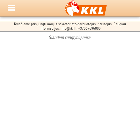
Kviečiame prisijungti naujus sekretoriato darbuotojus ir teisėjus. Daugiau
informacijos: info@kkl.lt, +37067696000
Šiandien rungtynių nėra.