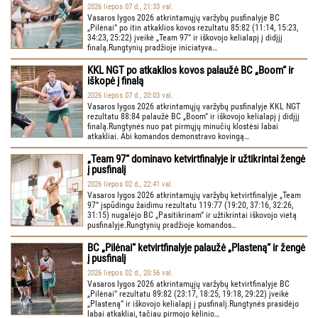
2026 liepos 07 d., 21:33 val.
Vasaros lygos 2026 atkrintamųjų varžybų pusfinalyje BC
„Pilėnai“ po itin atkaklios kovos rezultatu 85:82 (11:14, 15:23,
34:23, 25:22) įveikė „Team 97“ ir iškovojo kelialapį į didįjį
finalą.Rungtynių pradžioje iniciatyva…
KKL NGT po atkaklios kovos palaužė BC „Boom“ ir
iškopė į finalą
2026 liepos 07 d., 20:03 val.
Vasaros lygos 2026 atkrintamųjų varžybų pusfinalyje KKL NGT
rezultatu 88:84 palaužė BC „Boom“ ir iškovojo kelialapį į didįjį
finalą.Rungtynės nuo pat pirmųjų minučių klostėsi labai
atkakliai. Abi komandos demonstravo kovingą…
„Team 97“ dominavo ketvirtfinalyje ir užtikrintai žengė
į pusfinalį
2026 liepos 02 d., 22:41 val.
Vasaros lygos 2026 atkrintamųjų varžybų ketvirtfinalyje „Team
97“ įspūdingu žaidimu rezultatu 119:77 (19:20, 37:16, 32:26,
31:15) nugalėjo BC „Pasitikrinam“ ir užtikrintai iškovojo vietą
pusfinalyje.Rungtynių pradžioje komandos…
BC „Pilėnai“ ketvirtfinalyje palaužė „Plasteną“ ir žengė
į pusfinalį
2026 liepos 02 d., 20:56 val.
Vasaros lygos 2026 atkrintamųjų varžybų ketvirtfinalyje BC
„Pilėnai“ rezultatu 89:82 (23:17, 18:25, 19:18, 29:22) įveikė
„Plasteną“ ir iškovojo kelialapį į pusfinalį.Rungtynės prasidėjo
labai atkakliai, tačiau pirmojo kėlinio…