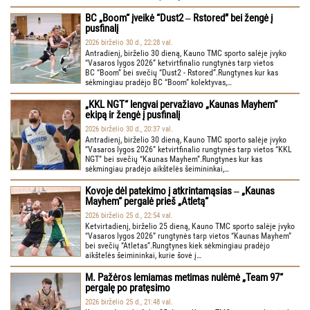
BC „Boom“ įveikė “Dust2 ‒ Rstored” bei žengė į
pusfinalį
2026 birželio 30 d., 22:28 val.
Antradienį, birželio 30 dieną, Kauno TMC sporto salėje įvyko
“Vasaros lygos 2026” ketvirtfinalio rungtynės tarp vietos
BC “Boom” bei svečių “Dust2 - Rstored”.Rungtynes kur kas
sėkmingiau pradėjo BC “Boom” kolektyvas,…
„KKL NGT“ lengvai pervažiavo „Kaunas Mayhem“
ekipą ir žengė į pusfinalį
2026 birželio 30 d., 20:37 val.
Antradienį, birželio 30 dieną, Kauno TMC sporto salėje įvyko
“Vasaros lygos 2026” ketvirtfinalio rungtynės tarp vietos “KKL
NGT” bei svečių “Kaunas Mayhem”.Rungtynes kur kas
sėkmingiau pradėjo aikštelės šeimininkai,…
Kovoje dėl patekimo į atkrintamąsias ‒ „Kaunas
Mayhem“ pergalė prieš „Atletą“
2026 birželio 25 d., 22:54 val.
Ketvirtadienį, birželio 25 dieną, Kauno TMC sporto salėje įvyko
“Vasaros lygos 2026” rungtynės tarp vietos “Kaunas Mayhem”
bei svečių “Atletas”.Rungtynes kiek sėkmingiau pradėjo
aikštelės šeimininkai, kurie šovė į…
M. Pažėros lemiamas metimas nulėmė „Team 97“
pergalę po pratęsimo
2026 birželio 25 d., 21:48 val.