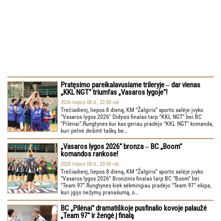
Pratęsimo pareikalavusiame trileryje ‒ dar vienas
„KKL NGT“ triumfas „Vasaros lygoje“!
2026 liepos 08 d., 22:09 val.
Trečiadienį, liepos 8 dieną, KM “Žalgiris” sporto salėje įvyko
“Vasaros lygos 2026” Didysis finalas tarp “KKL NGT” bei BC
“Pilėnai”.Rungtynes kur kas geriau pradėjo “KKL NGT” komanda,
kuri pelnė dešimt taškų be…
„Vasaros lygos 2026“ bronza ‒ BC „Boom“
komandos rankose!
2026 liepos 08 d., 20:09 val.
Trečiadienį, liepos 8 dieną, KM “Žalgiris” sporto salėje įvyko
“Vasaros lygos 2026” Bronzinis finalas tarp BC “Boom” bei
“Team 97”.Rungtynes kiek sėkmingiau pradėjo “Team 97” ekipa,
kuri įgijo nežymų pranašumą, o…
BC „Pilėnai“ dramatiškoje pusfinalio kovoje palaužė
„Team 97“ ir žengė į finalą