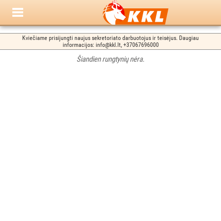
Kviečiame prisijungti naujus sekretoriato darbuotojus ir teisėjus. Daugiau
informacijos: info@kkl.lt, +37067696000
Šiandien rungtynių nėra.