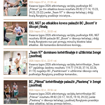
2026 liepos 07 d., 21:33 val.
Vasaros lygos 2026 atkrintamųjų varžybų pusfinalyje BC
„Pilėnai“ po itin atkaklios kovos rezultatu 85:82 (11:14, 15:23,
34:23, 25:22) įveikė „Team 97“ ir iškovojo kelialapį į didįjį
finalą.Rungtynių pradžioje iniciatyva…
KKL NGT po atkaklios kovos palaužė BC „Boom“ ir
iškopė į finalą
2026 liepos 07 d., 20:03 val.
Vasaros lygos 2026 atkrintamųjų varžybų pusfinalyje KKL NGT
rezultatu 88:84 palaužė BC „Boom“ ir iškovojo kelialapį į didįjį
finalą.Rungtynės nuo pat pirmųjų minučių klostėsi labai
atkakliai. Abi komandos demonstravo kovingą…
„Team 97“ dominavo ketvirtfinalyje ir užtikrintai žengė
į pusfinalį
2026 liepos 02 d., 22:41 val.
Vasaros lygos 2026 atkrintamųjų varžybų ketvirtfinalyje „Team
97“ įspūdingu žaidimu rezultatu 119:77 (19:20, 37:16, 32:26,
31:15) nugalėjo BC „Pasitikrinam“ ir užtikrintai iškovojo vietą
pusfinalyje.Rungtynių pradžioje komandos…
BC „Pilėnai“ ketvirtfinalyje palaužė „Plasteną“ ir žengė
į pusfinalį
2026 liepos 02 d., 20:56 val.
Vasaros lygos 2026 atkrintamųjų varžybų ketvirtfinalyje BC
„Pilėnai“ rezultatu 89:82 (23:17, 18:25, 19:18, 29:22) įveikė
„Plasteną“ ir iškovojo kelialapį į pusfinalį.Rungtynės prasidėjo
labai atkakliai, tačiau pirmojo kėlinio…