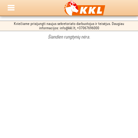
Kviečiame prisijungti naujus sekretoriato darbuotojus ir teisėjus. Daugiau
informacijos: info@kkl.lt, +37067696000
Šiandien rungtynių nėra.