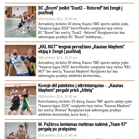
BC „Boom“ įveikė “Dust2 ‒ Rstored” bei žengė į
pusfinalį
2026 birželio 30 d., 22:28 val.
Antradienį, birželio 30 dieną, Kauno TMC sporto salėje įvyko
“Vasaros lygos 2026” ketvirtfinalio rungtynės tarp vietos
BC “Boom” bei svečių “Dust2 - Rstored”.Rungtynes kur kas
sėkmingiau pradėjo BC “Boom” kolektyvas,…
„KKL NGT“ lengvai pervažiavo „Kaunas Mayhem“
ekipą ir žengė į pusfinalį
2026 birželio 30 d., 20:37 val.
Antradienį, birželio 30 dieną, Kauno TMC sporto salėje įvyko
“Vasaros lygos 2026” ketvirtfinalio rungtynės tarp vietos “KKL
NGT” bei svečių “Kaunas Mayhem”.Rungtynes kur kas
sėkmingiau pradėjo aikštelės šeimininkai,…
Kovoje dėl patekimo į atkrintamąsias ‒ „Kaunas
Mayhem“ pergalė prieš „Atletą“
2026 birželio 25 d., 22:54 val.
Ketvirtadienį, birželio 25 dieną, Kauno TMC sporto salėje įvyko
“Vasaros lygos 2026” rungtynės tarp vietos “Kaunas Mayhem”
bei svečių “Atletas”.Rungtynes kiek sėkmingiau pradėjo
aikštelės šeimininkai, kurie šovė į…
M. Pažėros lemiamas metimas nulėmė „Team 97“
pergalę po pratęsimo
2026 birželio 25 d., 21:48 val.