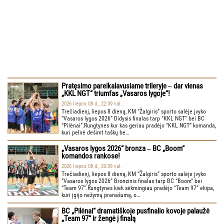
Pratęsimo pareikalavusiame trileryje ‒ dar vienas
„KKL NGT“ triumfas „Vasaros lygoje“!
2026 liepos 08 d., 22:09 val.
Trečiadienį, liepos 8 dieną, KM “Žalgiris” sporto salėje įvyko
“Vasaros lygos 2026” Didysis finalas tarp “KKL NGT” bei BC
“Pilėnai”.Rungtynes kur kas geriau pradėjo “KKL NGT” komanda,
kuri pelnė dešimt taškų be…
„Vasaros lygos 2026“ bronza ‒ BC „Boom“
komandos rankose!
2026 liepos 08 d., 20:09 val.
Trečiadienį, liepos 8 dieną, KM “Žalgiris” sporto salėje įvyko
“Vasaros lygos 2026” Bronzinis finalas tarp BC “Boom” bei
“Team 97”.Rungtynes kiek sėkmingiau pradėjo “Team 97” ekipa,
kuri įgijo nežymų pranašumą, o…
BC „Pilėnai“ dramatiškoje pusfinalio kovoje palaužė
„Team 97“ ir žengė į finalą