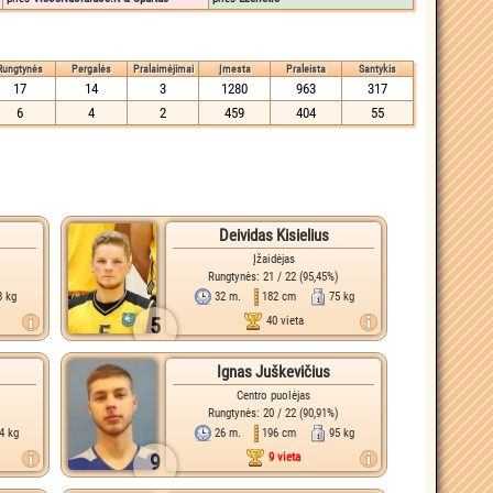
Rungtynės
Pergalės
Pralaimėjimai
Įmesta
Praleista
Santykis
17
14
3
1280
963
317
6
4
2
459
404
55
Deividas Kisielius
Įžaidėjas
Rungtynės: 21 / 22 (95,45%)
8 kg
32 m.
182 cm
75 kg
5
40 vieta
Ignas Juškevičius
Centro puolėjas
)
Rungtynės: 20 / 22 (90,91%)
4 kg
26 m.
196 cm
95 kg
9
9 vieta