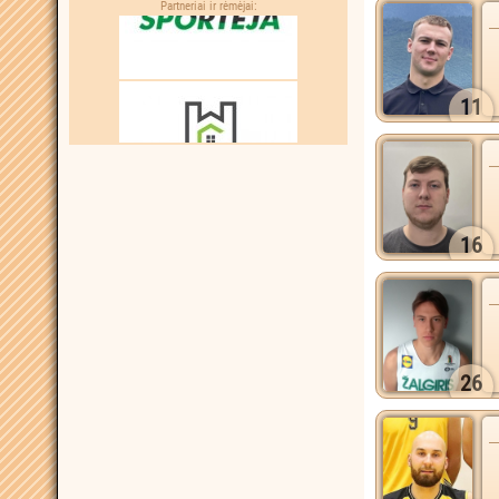
Partneriai ir rėmėjai:
11
16
26