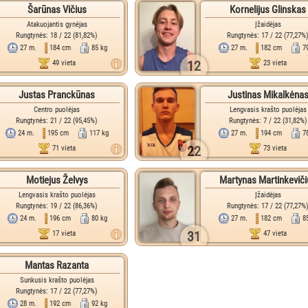
Šarūnas Vičius
Kornelijus Glinskas
Atakuojantis gynėjas
Įžaidėjas
Rungtynės: 18 / 22 (81,82%)
Rungtynės: 17 / 22 (77,27%
27 m.
184 cm
85 kg
27 m.
182 cm
7
12
49 vieta
23 vieta
Justas Pranckūnas
Justinas Mikalkėna
Centro puolėjas
Lengvasis krašto puolėjas
Rungtynės: 21 / 22 (95,45%)
Rungtynės: 7 / 22 (31,82%)
24 m.
195 cm
117 kg
27 m.
194 cm
7
22
71 vieta
73 vieta
Motiejus Želvys
Martynas Martinkeviči
Lengvasis krašto puolėjas
Įžaidėjas
Rungtynės: 19 / 22 (86,36%)
Rungtynės: 17 / 22 (77,27%
24 m.
196 cm
80 kg
27 m.
182 cm
8
31
17 vieta
47 vieta
Mantas Razanta
Sunkusis krašto puolėjas
Rungtynės: 17 / 22 (77,27%)
28 m.
192 cm
92 kg