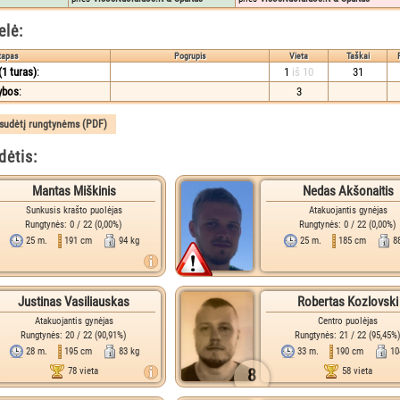
elė:
tapas
Pogrupis
Vieta
Taškai
1 turas)
:
1
iš 10
31
ybos
:
3
ėtis:
Mantas Miškinis
Nedas Akšonaitis
Sunkusis krašto puolėjas
Atakuojantis gynėjas
Rungtynės: 0 / 22 (0,00%)
Rungtynės: 0 / 22 (0,00%)
25 m.
191 cm
94 kg
25 m.
185 cm
8
Justinas Vasiliauskas
Robertas Kozlovski
Atakuojantis gynėjas
Centro puolėjas
Rungtynės: 20 / 22 (90,91%)
Rungtynės: 21 / 22 (95,45%
28 m.
195 cm
83 kg
33 m.
190 cm
10
8
78 vieta
58 vieta