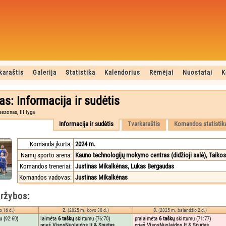
karaštis
Galerija
Statistika
Kalendorius
Rėmėjai
Nuostatai
K
s: Informacija ir sudėtis
ezonas, III lyga
Informacija ir sudėtis
Tvarkaraštis
Komandos statistik
Komanda įkurta:
2024 m.
Namų sporto arena:
Kauno technologijų mokymo centras (didžioji salė), Taikos 
Komandos treneriai:
Justinas Mikalkėnas, Lukas Bergaudas
Komandos vadovas:
Justinas Mikalkėnas
ržybos:
o 16 d.)
2.
(2025 m. kovo 30 d.)
3.
(2025 m. balandžio 2 d.)
u (
92:60
)
laimėta
6 taškų
skirtumu (
76:70
)
pralaimėta
6 taškų
skirtumu (
71:77
)
prieš
VisosNuolaidos.lt & Spurtas
prieš
VisosNuolaidos.lt & Spurtas