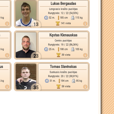
Lukas Bergaudas
Lengvasis krašto puolėjas
)
Rungtynės: 12 / 22 (54,55%)
9 kg
32 m.
185 cm
115 kg
13
141 vieta
s
Kęstas Klenauskas
Centro puolėjas
Rungtynės: 19 / 22 (86,36%)
8 kg
25 m.
198 cm
105 kg
23
39 vieta
us
Tomas Slavinskas
Sunkusis krašto puolėjas
)
Rungtynės: 20 / 22 (90,91%)
5 kg
31 m.
194 cm
95 kg
35
59 vieta