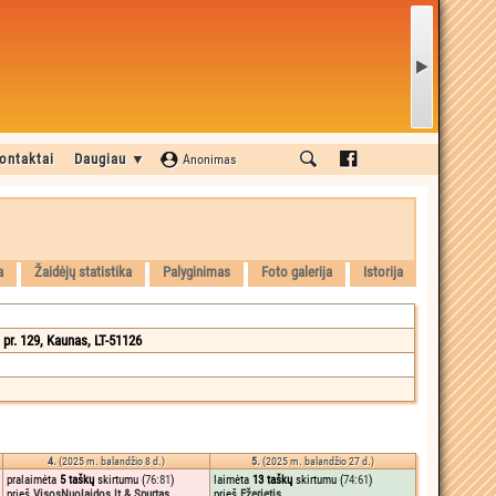
ontaktai
Daugiau ▼
Anonimas
a
Žaidėjų statistika
Palyginimas
Foto galerija
Istorija
pr. 129, Kaunas, LT-51126
4.
(2025 m. balandžio 8 d.)
5.
(2025 m. balandžio 27 d.)
pralaimėta
5 taškų
skirtumu (
76:81
)
laimėta
13 taškų
skirtumu (
74:61
)
prieš
VisosNuolaidos.lt & Spurtas
prieš
Ežerietis