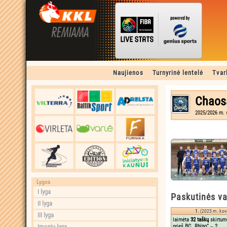
Naujienos
Turnyrinė lentelė
Tvar
Chaosa
2025/2026 m. s
Lygos
I lyga
Paskutinės va
II lyga
1.
(2025 m. kov
III lyga
laimėta
32 taškų
skirtum
Įmonių lyga
prieš
BC „Rhino“ ‒ 2