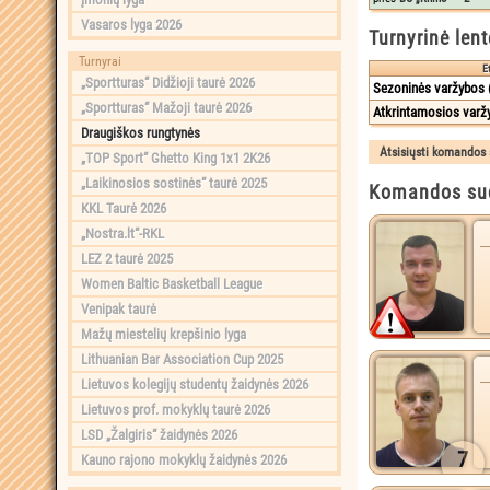
Vasaros lyga 2026
Turnyrinė lent
Turnyrai
E
„Sportturas“ Didžioji taurė 2026
Sezoninės varžybos (
„Sportturas“ Mažoji taurė 2026
Atkrintamosios varž
Draugiškos rungtynės
„TOP Sport“ Ghetto King 1x1 2K26
„Laikinosios sostinės“ taurė 2025
Komandos sud
KKL Taurė 2026
„Nostra.lt“-RKL
LEZ 2 taurė 2025
Women Baltic Basketball League
Venipak taurė
Mažų miestelių krepšinio lyga
Lithuanian Bar Association Cup 2025
Lietuvos kolegijų studentų žaidynės 2026
Lietuvos prof. mokyklų taurė 2026
LSD „Žalgiris“ žaidynės 2026
7
Kauno rajono mokyklų žaidynės 2026