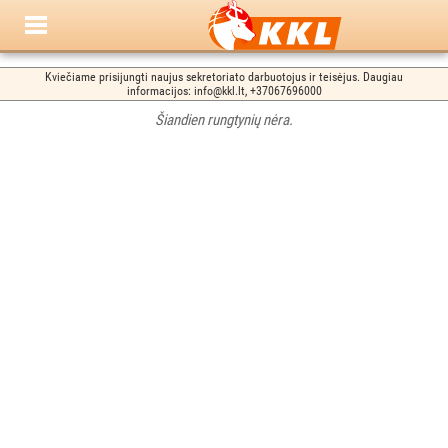
Kviečiame prisijungti naujus sekretoriato darbuotojus ir teisėjus. Daugiau
informacijos: info@kkl.lt, +37067696000
Šiandien rungtynių nėra.