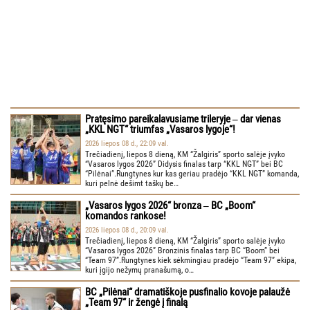
Pratęsimo pareikalavusiame trileryje ‒ dar vienas
„KKL NGT“ triumfas „Vasaros lygoje“!
2026 liepos 08 d., 22:09 val.
Trečiadienį, liepos 8 dieną, KM “Žalgiris” sporto salėje įvyko
“Vasaros lygos 2026” Didysis finalas tarp “KKL NGT” bei BC
“Pilėnai”.Rungtynes kur kas geriau pradėjo “KKL NGT” komanda,
kuri pelnė dešimt taškų be…
„Vasaros lygos 2026“ bronza ‒ BC „Boom“
komandos rankose!
2026 liepos 08 d., 20:09 val.
Trečiadienį, liepos 8 dieną, KM “Žalgiris” sporto salėje įvyko
“Vasaros lygos 2026” Bronzinis finalas tarp BC “Boom” bei
“Team 97”.Rungtynes kiek sėkmingiau pradėjo “Team 97” ekipa,
kuri įgijo nežymų pranašumą, o…
BC „Pilėnai“ dramatiškoje pusfinalio kovoje palaužė
„Team 97“ ir žengė į finalą