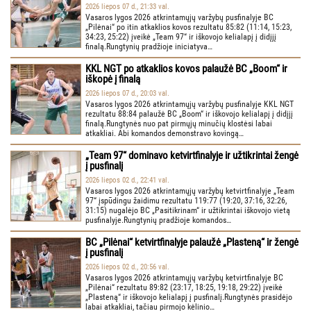
2026 liepos 07 d., 21:33 val.
Vasaros lygos 2026 atkrintamųjų varžybų pusfinalyje BC
„Pilėnai“ po itin atkaklios kovos rezultatu 85:82 (11:14, 15:23,
34:23, 25:22) įveikė „Team 97“ ir iškovojo kelialapį į didįjį
finalą.Rungtynių pradžioje iniciatyva…
KKL NGT po atkaklios kovos palaužė BC „Boom“ ir
iškopė į finalą
2026 liepos 07 d., 20:03 val.
Vasaros lygos 2026 atkrintamųjų varžybų pusfinalyje KKL NGT
rezultatu 88:84 palaužė BC „Boom“ ir iškovojo kelialapį į didįjį
finalą.Rungtynės nuo pat pirmųjų minučių klostėsi labai
atkakliai. Abi komandos demonstravo kovingą…
„Team 97“ dominavo ketvirtfinalyje ir užtikrintai žengė
į pusfinalį
2026 liepos 02 d., 22:41 val.
Vasaros lygos 2026 atkrintamųjų varžybų ketvirtfinalyje „Team
97“ įspūdingu žaidimu rezultatu 119:77 (19:20, 37:16, 32:26,
31:15) nugalėjo BC „Pasitikrinam“ ir užtikrintai iškovojo vietą
pusfinalyje.Rungtynių pradžioje komandos…
BC „Pilėnai“ ketvirtfinalyje palaužė „Plasteną“ ir žengė
į pusfinalį
2026 liepos 02 d., 20:56 val.
Vasaros lygos 2026 atkrintamųjų varžybų ketvirtfinalyje BC
„Pilėnai“ rezultatu 89:82 (23:17, 18:25, 19:18, 29:22) įveikė
„Plasteną“ ir iškovojo kelialapį į pusfinalį.Rungtynės prasidėjo
labai atkakliai, tačiau pirmojo kėlinio…