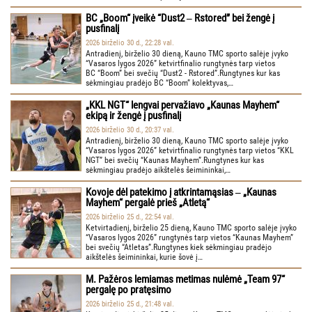
BC „Boom“ įveikė “Dust2 ‒ Rstored” bei žengė į
pusfinalį
2026 birželio 30 d., 22:28 val.
Antradienį, birželio 30 dieną, Kauno TMC sporto salėje įvyko
“Vasaros lygos 2026” ketvirtfinalio rungtynės tarp vietos
BC “Boom” bei svečių “Dust2 - Rstored”.Rungtynes kur kas
sėkmingiau pradėjo BC “Boom” kolektyvas,…
„KKL NGT“ lengvai pervažiavo „Kaunas Mayhem“
ekipą ir žengė į pusfinalį
2026 birželio 30 d., 20:37 val.
Antradienį, birželio 30 dieną, Kauno TMC sporto salėje įvyko
“Vasaros lygos 2026” ketvirtfinalio rungtynės tarp vietos “KKL
NGT” bei svečių “Kaunas Mayhem”.Rungtynes kur kas
sėkmingiau pradėjo aikštelės šeimininkai,…
Kovoje dėl patekimo į atkrintamąsias ‒ „Kaunas
Mayhem“ pergalė prieš „Atletą“
2026 birželio 25 d., 22:54 val.
Ketvirtadienį, birželio 25 dieną, Kauno TMC sporto salėje įvyko
“Vasaros lygos 2026” rungtynės tarp vietos “Kaunas Mayhem”
bei svečių “Atletas”.Rungtynes kiek sėkmingiau pradėjo
aikštelės šeimininkai, kurie šovė į…
M. Pažėros lemiamas metimas nulėmė „Team 97“
pergalę po pratęsimo
2026 birželio 25 d., 21:48 val.