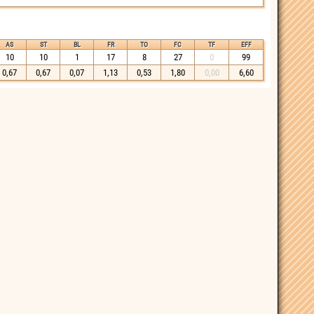
AS
ST
BL
FR
TO
FC
TF
EFF
10
10
1
17
8
27
0
99
0,67
0,67
0,07
1,13
0,53
1,80
0,00
6,60