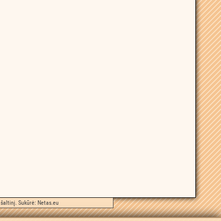
šaltinį. Sukūrė:
Netas.eu