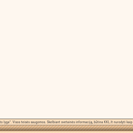
o lyga“. Visos teisės saugomos. Skelbiant svetainės informaciją, būtina KKL.lt nurodyti kaip 