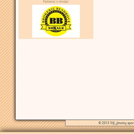
Partneriai ir rėmėjai:
© 2013 VšĮ „Įmonių sport