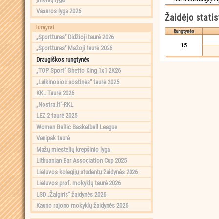
Vasaros lyga 2026
Žaidėjo statis
Turnyrai
Rungtynės
„Sportturas“ Didžioji taurė 2026
15
„Sportturas“ Mažoji taurė 2026
Draugiškos rungtynės
„TOP Sport“ Ghetto King 1x1 2K26
„Laikinosios sostinės“ taurė 2025
KKL Taurė 2026
„Nostra.lt“-RKL
LEZ 2 taurė 2025
Women Baltic Basketball League
Venipak taurė
Mažų miestelių krepšinio lyga
Lithuanian Bar Association Cup 2025
Lietuvos kolegijų studentų žaidynės 2026
Lietuvos prof. mokyklų taurė 2026
LSD „Žalgiris“ žaidynės 2026
Kauno rajono mokyklų žaidynės 2026