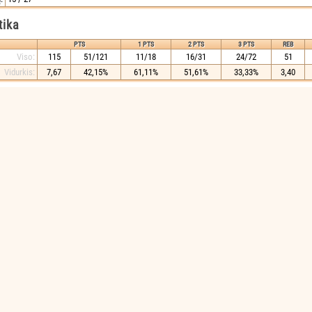
tika
PTS
1 PTS
2 PTS
3 PTS
REB
Viso:
115
51/121
11/18
16/31
24/72
51
Vidurkis:
7,67
42,15%
61,11%
51,61%
33,33%
3,40