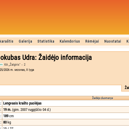
karaštis
Galerija
Statistika
Kalendorius
Rėmėjai
Nuostatai
K
okubas Udra: Žaidėjo informacija
KA „Žalgiris“ ‒ 2
25/2026 m. sezonas, II lyga
Ža
Žaidėjo duomenys
:
Lengvasis krašto puolėjas
:
19 m.
(gim. 2007 rugpjūčio 04 d.)
:
189
cm
:
80
kg
:
15 / 27