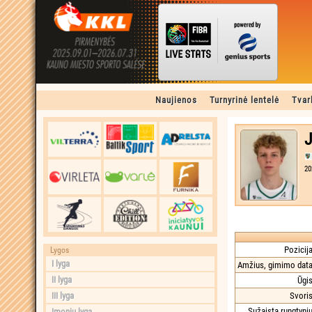
Naujienos
Turnyrinė lentelė
Tvar
J
20
Pozicija
Lygos
I lyga
Amžius, gimimo data
II lyga
Ūgis
III lyga
Svoris
Sužaista rungtynių
Įmonių lyga