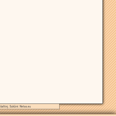
šaltinį. Sukūrė:
Netas.eu