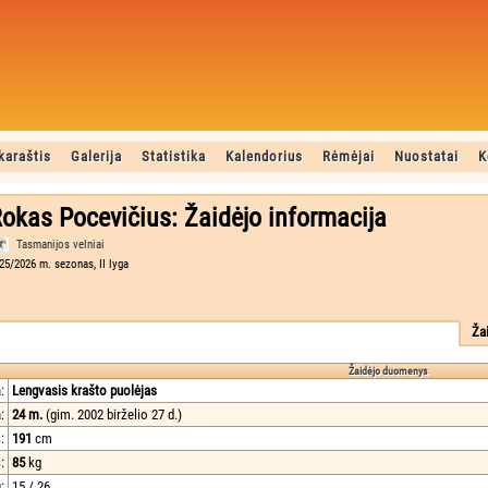
karaštis
Galerija
Statistika
Kalendorius
Rėmėjai
Nuostatai
K
okas Pocevičius: Žaidėjo informacija
Tasmanijos velniai
25/2026 m. sezonas, II lyga
Ža
Žaidėjo duomenys
:
Lengvasis krašto puolėjas
:
24 m.
(gim. 2002 birželio 27 d.)
:
191
cm
:
85
kg
:
15 / 26