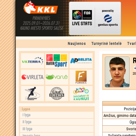
Naujienos
Turnyrinė lentelė
Tvar
R
20
Pozicija
Lygos
I lyga
Amžius, gimimo data
II lyga
Ūgis
III lyga
Svoris
Sužaista rungtynių
Įmonių lyga