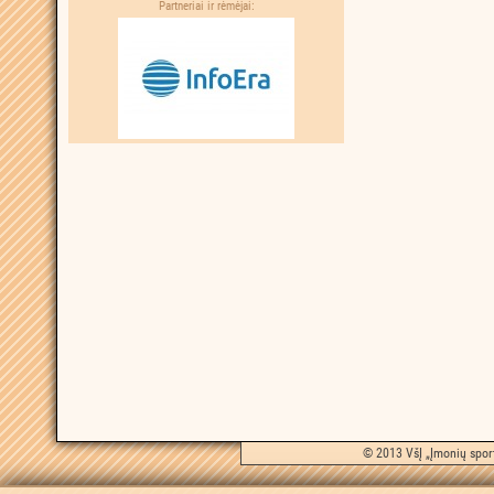
Partneriai ir rėmėjai:
© 2013 VšĮ „Įmonių sport