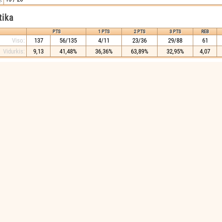
tika
PTS
1 PTS
2 PTS
3 PTS
REB
Viso:
137
56/135
4/11
23/36
29/88
61
Vidurkis:
9,13
41,48%
36,36%
63,89%
32,95%
4,07