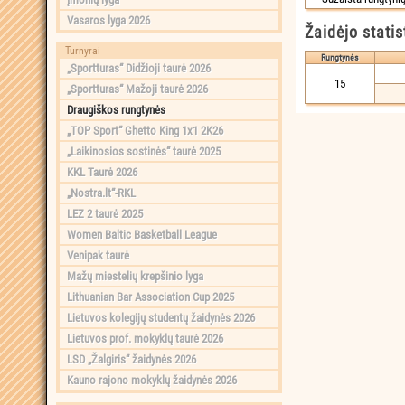
Vasaros lyga 2026
Žaidėjo statis
Turnyrai
Rungtynės
„Sportturas“ Didžioji taurė 2026
15
„Sportturas“ Mažoji taurė 2026
Draugiškos rungtynės
„TOP Sport“ Ghetto King 1x1 2K26
„Laikinosios sostinės“ taurė 2025
KKL Taurė 2026
„Nostra.lt“-RKL
LEZ 2 taurė 2025
Women Baltic Basketball League
Venipak taurė
Mažų miestelių krepšinio lyga
Lithuanian Bar Association Cup 2025
Lietuvos kolegijų studentų žaidynės 2026
Lietuvos prof. mokyklų taurė 2026
LSD „Žalgiris“ žaidynės 2026
Kauno rajono mokyklų žaidynės 2026