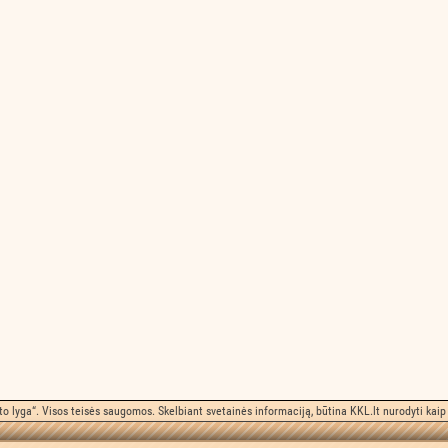
o lyga“. Visos teisės saugomos. Skelbiant svetainės informaciją, būtina KKL.lt nurodyti kaip 