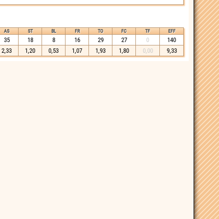
AS
ST
BL
FR
TO
FC
TF
EFF
35
18
8
16
29
27
0
140
2,33
1,20
0,53
1,07
1,93
1,80
0,00
9,33