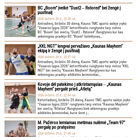
BC „Boom“ įveikė “Dust2 ‒ Rstored” bei žengė į
pusfinalį
2026 birželio 30 d., 22:28 val.
Antradienį, birželio 30 dieną, Kauno TMC sporto salėje įvyko
“Vasaros lygos 2026” ketvirtfinalio rungtynės tarp vietos
BC “Boom” bei svečių “Dust2 - Rstored”.Rungtynes kur kas
sėkmingiau pradėjo BC “Boom” kolektyvas,…
„KKL NGT“ lengvai pervažiavo „Kaunas Mayhem“
ekipą ir žengė į pusfinalį
2026 birželio 30 d., 20:37 val.
Antradienį, birželio 30 dieną, Kauno TMC sporto salėje įvyko
“Vasaros lygos 2026” ketvirtfinalio rungtynės tarp vietos “KKL
NGT” bei svečių “Kaunas Mayhem”.Rungtynes kur kas
sėkmingiau pradėjo aikštelės šeimininkai,…
Kovoje dėl patekimo į atkrintamąsias ‒ „Kaunas
Mayhem“ pergalė prieš „Atletą“
2026 birželio 25 d., 22:54 val.
Ketvirtadienį, birželio 25 dieną, Kauno TMC sporto salėje įvyko
“Vasaros lygos 2026” rungtynės tarp vietos “Kaunas Mayhem”
bei svečių “Atletas”.Rungtynes kiek sėkmingiau pradėjo
aikštelės šeimininkai, kurie šovė į…
M. Pažėros lemiamas metimas nulėmė „Team 97“
pergalę po pratęsimo
2026 birželio 25 d., 21:48 val.