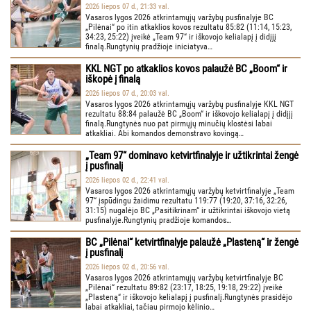
2026 liepos 07 d., 21:33 val.
Vasaros lygos 2026 atkrintamųjų varžybų pusfinalyje BC
„Pilėnai“ po itin atkaklios kovos rezultatu 85:82 (11:14, 15:23,
34:23, 25:22) įveikė „Team 97“ ir iškovojo kelialapį į didįjį
finalą.Rungtynių pradžioje iniciatyva…
KKL NGT po atkaklios kovos palaužė BC „Boom“ ir
iškopė į finalą
2026 liepos 07 d., 20:03 val.
Vasaros lygos 2026 atkrintamųjų varžybų pusfinalyje KKL NGT
rezultatu 88:84 palaužė BC „Boom“ ir iškovojo kelialapį į didįjį
finalą.Rungtynės nuo pat pirmųjų minučių klostėsi labai
atkakliai. Abi komandos demonstravo kovingą…
„Team 97“ dominavo ketvirtfinalyje ir užtikrintai žengė
į pusfinalį
2026 liepos 02 d., 22:41 val.
Vasaros lygos 2026 atkrintamųjų varžybų ketvirtfinalyje „Team
97“ įspūdingu žaidimu rezultatu 119:77 (19:20, 37:16, 32:26,
31:15) nugalėjo BC „Pasitikrinam“ ir užtikrintai iškovojo vietą
pusfinalyje.Rungtynių pradžioje komandos…
BC „Pilėnai“ ketvirtfinalyje palaužė „Plasteną“ ir žengė
į pusfinalį
2026 liepos 02 d., 20:56 val.
Vasaros lygos 2026 atkrintamųjų varžybų ketvirtfinalyje BC
„Pilėnai“ rezultatu 89:82 (23:17, 18:25, 19:18, 29:22) įveikė
„Plasteną“ ir iškovojo kelialapį į pusfinalį.Rungtynės prasidėjo
labai atkakliai, tačiau pirmojo kėlinio…