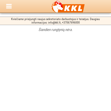
Kviečiame prisijungti naujus sekretoriato darbuotojus ir teisėjus. Daugiau
informacijos: info@kkl.lt, +37067696000
Šiandien rungtynių nėra.