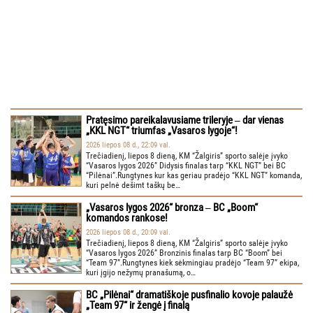
Pratęsimo pareikalavusiame trileryje ‒ dar vienas
„KKL NGT“ triumfas „Vasaros lygoje“!
2026 liepos 08 d., 22:09 val.
Trečiadienį, liepos 8 dieną, KM “Žalgiris” sporto salėje įvyko
“Vasaros lygos 2026” Didysis finalas tarp “KKL NGT” bei BC
“Pilėnai”.Rungtynes kur kas geriau pradėjo “KKL NGT” komanda,
kuri pelnė dešimt taškų be…
„Vasaros lygos 2026“ bronza ‒ BC „Boom“
komandos rankose!
2026 liepos 08 d., 20:09 val.
Trečiadienį, liepos 8 dieną, KM “Žalgiris” sporto salėje įvyko
“Vasaros lygos 2026” Bronzinis finalas tarp BC “Boom” bei
“Team 97”.Rungtynes kiek sėkmingiau pradėjo “Team 97” ekipa,
kuri įgijo nežymų pranašumą, o…
BC „Pilėnai“ dramatiškoje pusfinalio kovoje palaužė
„Team 97“ ir žengė į finalą