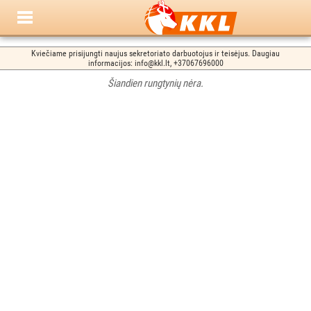
Kviečiame prisijungti naujus sekretoriato darbuotojus ir teisėjus. Daugiau
informacijos: info@kkl.lt, +37067696000
Šiandien rungtynių nėra.