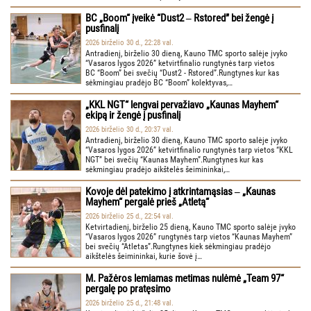
BC „Boom“ įveikė “Dust2 ‒ Rstored” bei žengė į
pusfinalį
2026 birželio 30 d., 22:28 val.
Antradienį, birželio 30 dieną, Kauno TMC sporto salėje įvyko
“Vasaros lygos 2026” ketvirtfinalio rungtynės tarp vietos
BC “Boom” bei svečių “Dust2 - Rstored”.Rungtynes kur kas
sėkmingiau pradėjo BC “Boom” kolektyvas,…
„KKL NGT“ lengvai pervažiavo „Kaunas Mayhem“
ekipą ir žengė į pusfinalį
2026 birželio 30 d., 20:37 val.
Antradienį, birželio 30 dieną, Kauno TMC sporto salėje įvyko
“Vasaros lygos 2026” ketvirtfinalio rungtynės tarp vietos “KKL
NGT” bei svečių “Kaunas Mayhem”.Rungtynes kur kas
sėkmingiau pradėjo aikštelės šeimininkai,…
Kovoje dėl patekimo į atkrintamąsias ‒ „Kaunas
Mayhem“ pergalė prieš „Atletą“
2026 birželio 25 d., 22:54 val.
Ketvirtadienį, birželio 25 dieną, Kauno TMC sporto salėje įvyko
“Vasaros lygos 2026” rungtynės tarp vietos “Kaunas Mayhem”
bei svečių “Atletas”.Rungtynes kiek sėkmingiau pradėjo
aikštelės šeimininkai, kurie šovė į…
M. Pažėros lemiamas metimas nulėmė „Team 97“
pergalę po pratęsimo
2026 birželio 25 d., 21:48 val.