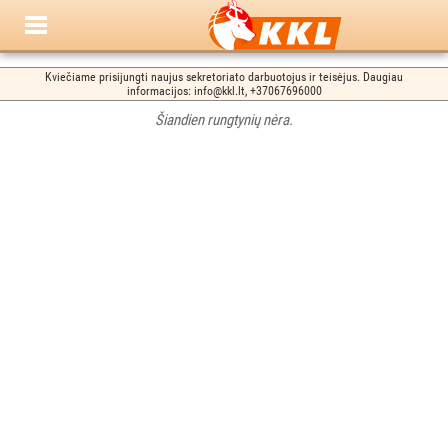
Kviečiame prisijungti naujus sekretoriato darbuotojus ir teisėjus. Daugiau
informacijos: info@kkl.lt, +37067696000
Šiandien rungtynių nėra.