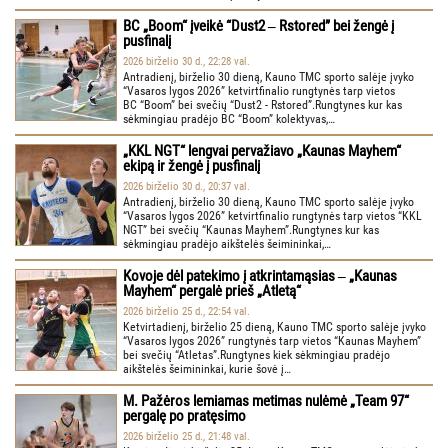
BC „Boom“ įveikė “Dust2 ‒ Rstored” bei žengė į
pusfinalį
2026 birželio 30 d., 22:28 val.
Antradienį, birželio 30 dieną, Kauno TMC sporto salėje įvyko
“Vasaros lygos 2026” ketvirtfinalio rungtynės tarp vietos
BC “Boom” bei svečių “Dust2 - Rstored”.Rungtynes kur kas
sėkmingiau pradėjo BC “Boom” kolektyvas,…
„KKL NGT“ lengvai pervažiavo „Kaunas Mayhem“
ekipą ir žengė į pusfinalį
2026 birželio 30 d., 20:37 val.
Antradienį, birželio 30 dieną, Kauno TMC sporto salėje įvyko
“Vasaros lygos 2026” ketvirtfinalio rungtynės tarp vietos “KKL
NGT” bei svečių “Kaunas Mayhem”.Rungtynes kur kas
sėkmingiau pradėjo aikštelės šeimininkai,…
Kovoje dėl patekimo į atkrintamąsias ‒ „Kaunas
Mayhem“ pergalė prieš „Atletą“
2026 birželio 25 d., 22:54 val.
Ketvirtadienį, birželio 25 dieną, Kauno TMC sporto salėje įvyko
“Vasaros lygos 2026” rungtynės tarp vietos “Kaunas Mayhem”
bei svečių “Atletas”.Rungtynes kiek sėkmingiau pradėjo
aikštelės šeimininkai, kurie šovė į…
M. Pažėros lemiamas metimas nulėmė „Team 97“
pergalę po pratęsimo
2026 birželio 25 d., 21:48 val.