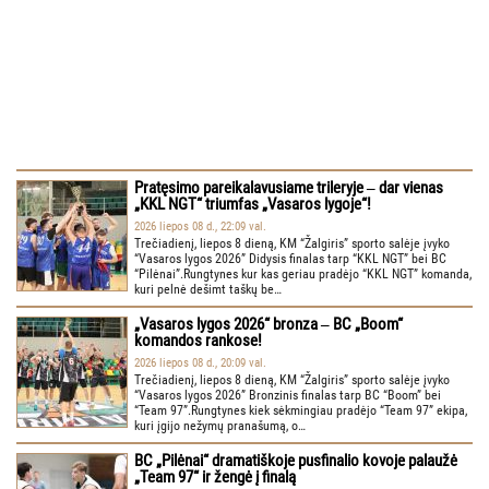
Pratęsimo pareikalavusiame trileryje ‒ dar vienas
„KKL NGT“ triumfas „Vasaros lygoje“!
2026 liepos 08 d., 22:09 val.
Trečiadienį, liepos 8 dieną, KM “Žalgiris” sporto salėje įvyko
“Vasaros lygos 2026” Didysis finalas tarp “KKL NGT” bei BC
“Pilėnai”.Rungtynes kur kas geriau pradėjo “KKL NGT” komanda,
kuri pelnė dešimt taškų be…
„Vasaros lygos 2026“ bronza ‒ BC „Boom“
komandos rankose!
2026 liepos 08 d., 20:09 val.
Trečiadienį, liepos 8 dieną, KM “Žalgiris” sporto salėje įvyko
“Vasaros lygos 2026” Bronzinis finalas tarp BC “Boom” bei
“Team 97”.Rungtynes kiek sėkmingiau pradėjo “Team 97” ekipa,
kuri įgijo nežymų pranašumą, o…
BC „Pilėnai“ dramatiškoje pusfinalio kovoje palaužė
„Team 97“ ir žengė į finalą