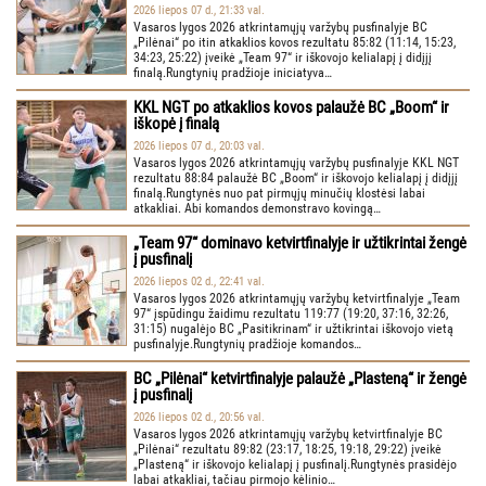
2026 liepos 07 d., 21:33 val.
Vasaros lygos 2026 atkrintamųjų varžybų pusfinalyje BC
„Pilėnai“ po itin atkaklios kovos rezultatu 85:82 (11:14, 15:23,
34:23, 25:22) įveikė „Team 97“ ir iškovojo kelialapį į didįjį
finalą.Rungtynių pradžioje iniciatyva…
KKL NGT po atkaklios kovos palaužė BC „Boom“ ir
iškopė į finalą
2026 liepos 07 d., 20:03 val.
Vasaros lygos 2026 atkrintamųjų varžybų pusfinalyje KKL NGT
rezultatu 88:84 palaužė BC „Boom“ ir iškovojo kelialapį į didįjį
finalą.Rungtynės nuo pat pirmųjų minučių klostėsi labai
atkakliai. Abi komandos demonstravo kovingą…
„Team 97“ dominavo ketvirtfinalyje ir užtikrintai žengė
į pusfinalį
2026 liepos 02 d., 22:41 val.
Vasaros lygos 2026 atkrintamųjų varžybų ketvirtfinalyje „Team
97“ įspūdingu žaidimu rezultatu 119:77 (19:20, 37:16, 32:26,
31:15) nugalėjo BC „Pasitikrinam“ ir užtikrintai iškovojo vietą
pusfinalyje.Rungtynių pradžioje komandos…
BC „Pilėnai“ ketvirtfinalyje palaužė „Plasteną“ ir žengė
į pusfinalį
2026 liepos 02 d., 20:56 val.
Vasaros lygos 2026 atkrintamųjų varžybų ketvirtfinalyje BC
„Pilėnai“ rezultatu 89:82 (23:17, 18:25, 19:18, 29:22) įveikė
„Plasteną“ ir iškovojo kelialapį į pusfinalį.Rungtynės prasidėjo
labai atkakliai, tačiau pirmojo kėlinio…