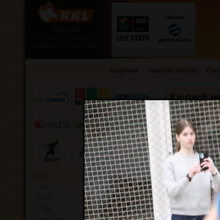
Naujienos
Turnyrinė lentelė
Tvar
Kautech
v
I lyga » Sezoninės rungt
2026 kovo 01 d., Sekma
Lygos
I lyga
II lyga
III lyga
Įmonių lyga