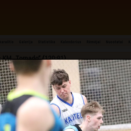
karaštis
Galerija
Statistika
Kalendorius
Rėmėjai
Nuostatai
K
s
KM „Tornado“
(
120:91
)
ynės (1 turas)
dienis
, 19:20 val. @ Kauno technologijų mokymo centras (didžioji salė), Taikos pr. 129, Kaunas, LT-5112
Komandų palyginimas
Statistika
Met