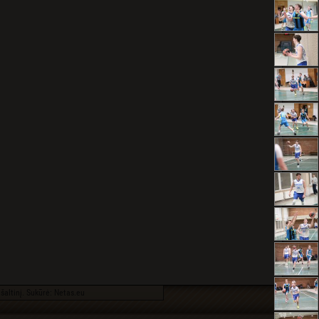
šaltinį. Sukūrė:
Netas.eu