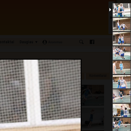
ontaktai
Daugiau ▼
Anonimas
6
imai
Aprašymas
Foto galerija
[52]
Arena
Komentarai