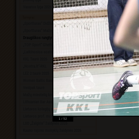
Vasaros lyga 2026
Turnyrai
„Sportturas“ Didžioji taurė 2026
„Sportturas“ Mažoji taurė 2026
Draugiškos rungtynės
„TOP Sport“ Ghetto King 1x1 2K26
„Laikinosios sostinės“ taurė 2025
KKL Taurė 2026
„Nostra.lt“-RKL
LEZ 2 taurė 2025
Women Baltic Basketball League
Venipak taurė
Mažų miestelių krepšinio lyga
Lithuanian Bar Association Cup 2025
Lietuvos kolegijų studentų žaidynės 2026
Lietuvos prof. mokyklų taurė 2026
1 / 52
LSD „Žalgiris“ žaidynės 2026
Kauno rajono mokyklų žaidynės 2026