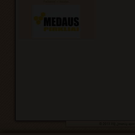
Partneriai ir rėmėjai:
© 2013 VšĮ „Įmonių sport