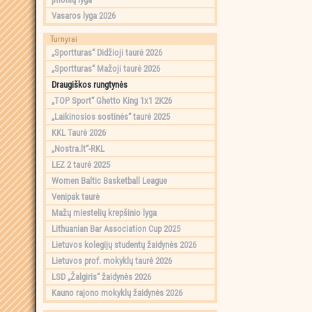
Vasaros lyga 2026
Turnyrai
„Sportturas“ Didžioji taurė 2026
„Sportturas“ Mažoji taurė 2026
Draugiškos rungtynės
„TOP Sport“ Ghetto King 1x1 2K26
„Laikinosios sostinės“ taurė 2025
KKL Taurė 2026
„Nostra.lt“-RKL
LEZ 2 taurė 2025
Women Baltic Basketball League
Venipak taurė
Mažų miestelių krepšinio lyga
Lithuanian Bar Association Cup 2025
Lietuvos kolegijų studentų žaidynės 2026
Lietuvos prof. mokyklų taurė 2026
LSD „Žalgiris“ žaidynės 2026
Kauno rajono mokyklų žaidynės 2026