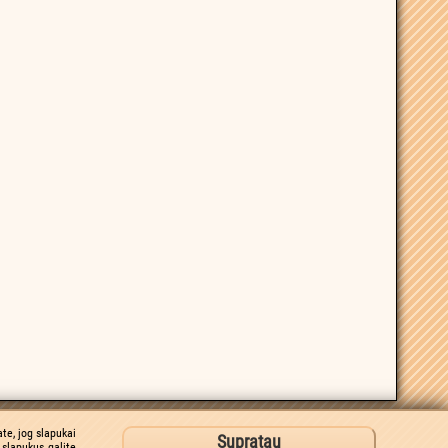
te, jog slapukai
Supratau
slapukus galite