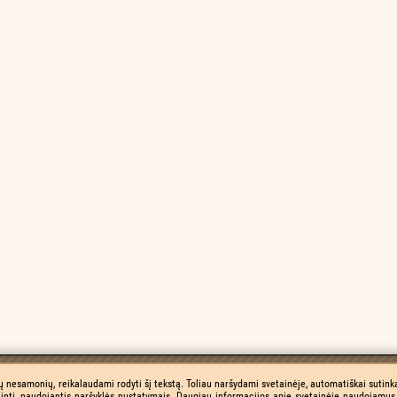
ų nesamonių, reikalaudami rodyti šį tekstą. Toliau naršydami svetainėje, automatiškai sutinka
inti, naudojantis naršyklės nustatymais. Daugiau informacijos apie svetainėje naudojamus 