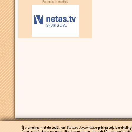
Partneriai ir rėmėjai:
Šį pranešimą matote todėl, kad
Europos Parlamentas
prisigalvoja bereikaling
(angl. cookies)
bus saugomi Jūsų kompiuteryje. Jie gali būti bet kada pašal