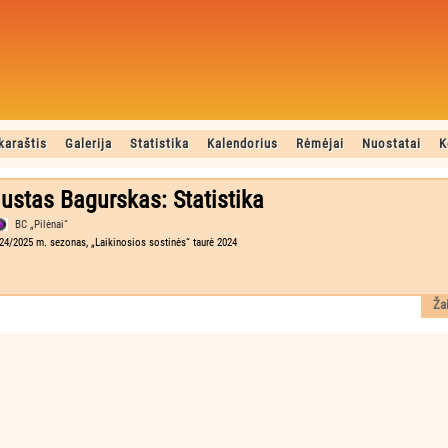
karaštis
Galerija
Statistika
Kalendorius
Rėmėjai
Nuostatai
K
ustas Bagurskas: Statistika
BC „Pilėnai“
24/2025 m. sezonas, „Laikinosios sostinės“ taurė 2024
Ža