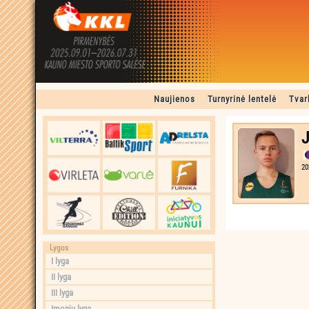
Naujienos
Turnyrinė lentelė
Tvar
J
20
Lygos
I lyga
II lyga
III lyga
Įmonių lyga