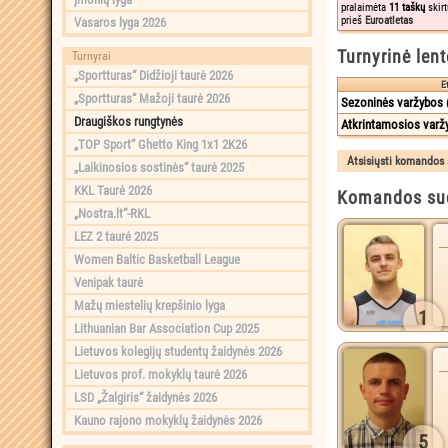
pralaimėta
11 taškų
skirt
prieš
Euroatletas
Vasaros lyga 2026
Turnyrinė lent
Turnyrai
„Sportturas“ Didžioji taurė 2026
E
„Sportturas“ Mažoji taurė 2026
Sezoninės varžybos (
Draugiškos rungtynės
Atkrintamosios varž
„TOP Sport“ Ghetto King 1x1 2K26
„Laikinosios sostinės“ taurė 2025
KKL Taurė 2026
Komandos sud
„Nostra.lt“-RKL
LEZ 2 taurė 2025
Women Baltic Basketball League
Venipak taurė
Mažų miestelių krepšinio lyga
1
Lithuanian Bar Association Cup 2025
Lietuvos kolegijų studentų žaidynės 2026
Lietuvos prof. mokyklų taurė 2026
LSD „Žalgiris“ žaidynės 2026
Kauno rajono mokyklų žaidynės 2026
5