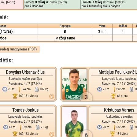
umu (
67:78
)
laimėta
3 taškų
skirtumu (
66:63
)
laimėta
7 taškų
skirtumu (
100:93
)
prieš
Chaosas
prieš
Klausučių alaus darykla
elė:
tapas
Pogrupis
Vieta
Taškai
1 turas)
:
B
3
iš 4
4
ybos
:
Mažoji taurė
ėtis:
Dovydas Urbanavičius
Motiejus Pauliukeviči
Sunkusis krašto puolėjas
Lengvasis krašto puolėjas
Rungtynės: 4 / 7 (57,14%)
Rungtynės: 7 / 7 (100,00%)
26 m.
194 cm
107 kg
21 m.
192 cm
7
3
160-161 vietos
64 vieta
Tomas Jonkus
Kristupas Varnas
Lengvasis krašto puolėjas
Atakuojantis gynėjas
Rungtynės: 2 / 7 (28,57%)
Rungtynės: 7 / 7 (100,00%)
41 m.
189 cm
91 kg
20 m.
182 cm
7
6
162-163 vietos
134 vieta