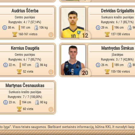
Audrius Ščerba
Deividas Grigalaitis
Centro puolėjas
Sunkusis krašto puolėjas
Rungtynės: 4 / 7 (57,14%)
Rungtynės: 6 / 7 (85,71%)
38 m.
191 cm
106 kg
29 m.
196 cm
9
12
160-161 vietos
137-138 vietos
Kernius Daugėla
Mantvydas Šimkus
Centro puolėjas
Įžaidėjas
Rungtynės: 6 / 7 (85,71%)
Rungtynės: 3 / 7 (42,86%)
22 m.
197 cm
86 kg
26 m.
189 cm
8
20
52 vieta
155-156 vietos
Martynas Česnauskas
Sunkusis krašto puolėjas
Rungtynės: 7 / 7 (100,00%)
23 m.
194 cm
90 kg
60 vieta
o lyga“. Visos teisės saugomos. Skelbiant svetainės informaciją, būtina KKL.lt nurodyti kaip 