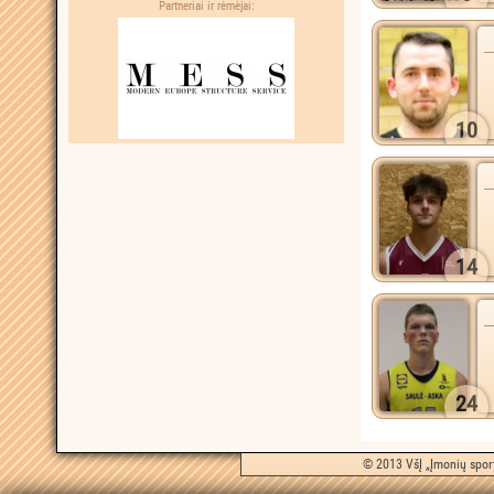
Partneriai ir rėmėjai:
10
14
24
© 2013 VšĮ „Įmonių sport