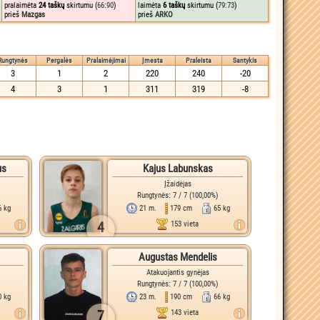
pralaimėta
24 taškų
skirtumu (
66:90
)
laimėta
6 taškų
skirtumu (
79:73
)
prieš
Mazgas
prieš
ARKO
Rungtynės
Pergalės
Pralaimėjimai
Įmesta
Praleista
Santykis
3
1
2
220
240
-20
4
3
1
311
319
-8
us
Kajus Labunskas
Įžaidėjas
Rungtynės: 7 / 7 (100,00%)
6 kg
21 m.
179 cm
65 kg
4
153 vieta
Augustas Mendelis
Atakuojantis gynėjas
Rungtynės: 7 / 7 (100,00%)
0 kg
23 m.
190 cm
66 kg
7
143 vieta