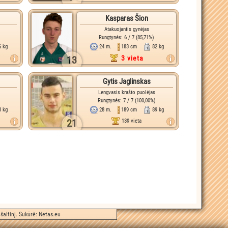
Kasparas Šion
Atakuojantis gynėjas
Rungtynės: 6 / 7 (85,71%)
6 kg
24 m.
183 cm
82 kg
13
3 vieta
Gytis Jaglinskas
Lengvasis krašto puolėjas
Rungtynės: 7 / 7 (100,00%)
8 kg
28 m.
189 cm
89 kg
21
139 vieta
šaltinį. Sukūrė:
Netas.eu