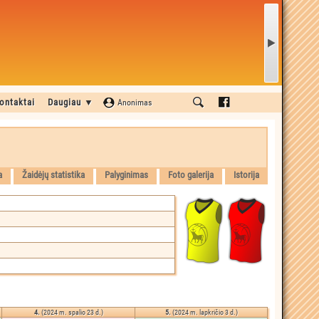
ontaktai
Daugiau ▼
Anonimas
a
Žaidėjų statistika
Palyginimas
Foto galerija
Istorija
4.
(2024 m. spalio 23 d.)
5.
(2024 m. lapkričio 3 d.)