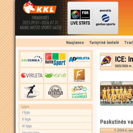
Naujienos
Turnyrinė lentelė
Tvar
ICE: I
2025/2026 m. 
Lygos
I lyga
II lyga
Paskutinės va
III lyga
1.
(2024 m. spal
Įmonių lyga