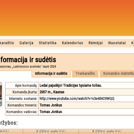
karaštis
Galerija
Statistika
Kalendorius
Rėmėjai
Nuostatai
K
nformacija ir sudėtis
sezonas, „Laikinosios sostinės“ taurė 2024
Informacija ir sudėtis
Tvarkaraštis
Komandos statistik
Apie komandą:
Ledai pajudėjo! Tradicijas tęsiame toliau.
Komanda įkurta:
2007 m., Kaunas
Interneto svetainė:
http://www.youtube.com/watch?v=x3e4iNC9WQQ
Komandos treneris:
Tomas Jonkus
Komandos vadovas:
Tomas Jonkus
ržybos:
io 9 d.)
2.
(2024 m. spalio 13 d.)
3.
(2024 m. spalio 16 d.)