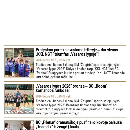
Pratęsimo pareikalavusiame trileryje ‒ dar vienas
„KKL NGT“ triumfas „Vasaros lygoje“!
2026 liepos 08 d., 22:09 val.
Trečiadienį, liepos 8 dieną, KM “Žalgiris” sporto salėje įvyko
“Vasaros lygos 2026” Didysis finalas tarp “KKL NGT” bei BC
“Pilėnai”.Rungtynes kur kas geriau pradėjo “KKL NGT” komanda,
kuri pelnė dešimt taškų be…
„Vasaros lygos 2026“ bronza ‒ BC „Boom“
komandos rankose!
2026 liepos 08 d., 20:09 val.
Trečiadienį, liepos 8 dieną, KM “Žalgiris” sporto salėje įvyko
“Vasaros lygos 2026” Bronzinis finalas tarp BC “Boom” bei
“Team 97”.Rungtynes kiek sėkmingiau pradėjo “Team 97” ekipa,
kuri įgijo nežymų pranašumą, o…
BC „Pilėnai“ dramatiškoje pusfinalio kovoje palaužė
„Team 97“ ir žengė į finalą