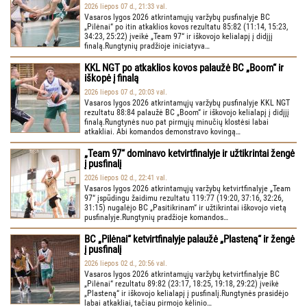
2026 liepos 07 d., 21:33 val.
Vasaros lygos 2026 atkrintamųjų varžybų pusfinalyje BC
„Pilėnai“ po itin atkaklios kovos rezultatu 85:82 (11:14, 15:23,
34:23, 25:22) įveikė „Team 97“ ir iškovojo kelialapį į didįjį
finalą.Rungtynių pradžioje iniciatyva…
KKL NGT po atkaklios kovos palaužė BC „Boom“ ir
iškopė į finalą
2026 liepos 07 d., 20:03 val.
Vasaros lygos 2026 atkrintamųjų varžybų pusfinalyje KKL NGT
rezultatu 88:84 palaužė BC „Boom“ ir iškovojo kelialapį į didįjį
finalą.Rungtynės nuo pat pirmųjų minučių klostėsi labai
atkakliai. Abi komandos demonstravo kovingą…
„Team 97“ dominavo ketvirtfinalyje ir užtikrintai žengė
į pusfinalį
2026 liepos 02 d., 22:41 val.
Vasaros lygos 2026 atkrintamųjų varžybų ketvirtfinalyje „Team
97“ įspūdingu žaidimu rezultatu 119:77 (19:20, 37:16, 32:26,
31:15) nugalėjo BC „Pasitikrinam“ ir užtikrintai iškovojo vietą
pusfinalyje.Rungtynių pradžioje komandos…
BC „Pilėnai“ ketvirtfinalyje palaužė „Plasteną“ ir žengė
į pusfinalį
2026 liepos 02 d., 20:56 val.
Vasaros lygos 2026 atkrintamųjų varžybų ketvirtfinalyje BC
„Pilėnai“ rezultatu 89:82 (23:17, 18:25, 19:18, 29:22) įveikė
„Plasteną“ ir iškovojo kelialapį į pusfinalį.Rungtynės prasidėjo
labai atkakliai, tačiau pirmojo kėlinio…