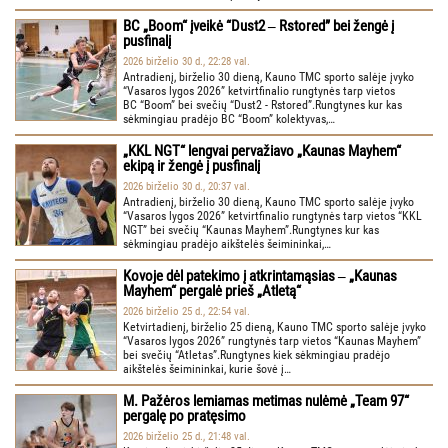
BC „Boom“ įveikė “Dust2 ‒ Rstored” bei žengė į
pusfinalį
2026 birželio 30 d., 22:28 val.
Antradienį, birželio 30 dieną, Kauno TMC sporto salėje įvyko
“Vasaros lygos 2026” ketvirtfinalio rungtynės tarp vietos
BC “Boom” bei svečių “Dust2 - Rstored”.Rungtynes kur kas
sėkmingiau pradėjo BC “Boom” kolektyvas,…
„KKL NGT“ lengvai pervažiavo „Kaunas Mayhem“
ekipą ir žengė į pusfinalį
2026 birželio 30 d., 20:37 val.
Antradienį, birželio 30 dieną, Kauno TMC sporto salėje įvyko
“Vasaros lygos 2026” ketvirtfinalio rungtynės tarp vietos “KKL
NGT” bei svečių “Kaunas Mayhem”.Rungtynes kur kas
sėkmingiau pradėjo aikštelės šeimininkai,…
Kovoje dėl patekimo į atkrintamąsias ‒ „Kaunas
Mayhem“ pergalė prieš „Atletą“
2026 birželio 25 d., 22:54 val.
Ketvirtadienį, birželio 25 dieną, Kauno TMC sporto salėje įvyko
“Vasaros lygos 2026” rungtynės tarp vietos “Kaunas Mayhem”
bei svečių “Atletas”.Rungtynes kiek sėkmingiau pradėjo
aikštelės šeimininkai, kurie šovė į…
M. Pažėros lemiamas metimas nulėmė „Team 97“
pergalę po pratęsimo
2026 birželio 25 d., 21:48 val.