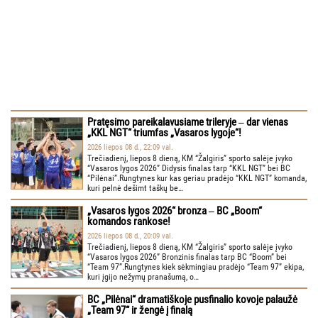
Pratęsimo pareikalavusiame trileryje ‒ dar vienas
„KKL NGT“ triumfas „Vasaros lygoje“!
2026 liepos 08 d., 22:09 val.
Trečiadienį, liepos 8 dieną, KM “Žalgiris” sporto salėje įvyko
“Vasaros lygos 2026” Didysis finalas tarp “KKL NGT” bei BC
“Pilėnai”.Rungtynes kur kas geriau pradėjo “KKL NGT” komanda,
kuri pelnė dešimt taškų be…
„Vasaros lygos 2026“ bronza ‒ BC „Boom“
komandos rankose!
2026 liepos 08 d., 20:09 val.
Trečiadienį, liepos 8 dieną, KM “Žalgiris” sporto salėje įvyko
“Vasaros lygos 2026” Bronzinis finalas tarp BC “Boom” bei
“Team 97”.Rungtynes kiek sėkmingiau pradėjo “Team 97” ekipa,
kuri įgijo nežymų pranašumą, o…
BC „Pilėnai“ dramatiškoje pusfinalio kovoje palaužė
„Team 97“ ir žengė į finalą