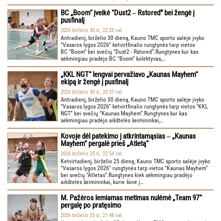
BC „Boom“ įveikė “Dust2 ‒ Rstored” bei žengė į
pusfinalį
2026 birželio 30 d., 22:28 val.
Antradienį, birželio 30 dieną, Kauno TMC sporto salėje įvyko
“Vasaros lygos 2026” ketvirtfinalio rungtynės tarp vietos
BC “Boom” bei svečių “Dust2 - Rstored”.Rungtynes kur kas
sėkmingiau pradėjo BC “Boom” kolektyvas,…
„KKL NGT“ lengvai pervažiavo „Kaunas Mayhem“
ekipą ir žengė į pusfinalį
2026 birželio 30 d., 20:37 val.
Antradienį, birželio 30 dieną, Kauno TMC sporto salėje įvyko
“Vasaros lygos 2026” ketvirtfinalio rungtynės tarp vietos “KKL
NGT” bei svečių “Kaunas Mayhem”.Rungtynes kur kas
sėkmingiau pradėjo aikštelės šeimininkai,…
Kovoje dėl patekimo į atkrintamąsias ‒ „Kaunas
Mayhem“ pergalė prieš „Atletą“
2026 birželio 25 d., 22:54 val.
Ketvirtadienį, birželio 25 dieną, Kauno TMC sporto salėje įvyko
“Vasaros lygos 2026” rungtynės tarp vietos “Kaunas Mayhem”
bei svečių “Atletas”.Rungtynes kiek sėkmingiau pradėjo
aikštelės šeimininkai, kurie šovė į…
M. Pažėros lemiamas metimas nulėmė „Team 97“
pergalę po pratęsimo
2026 birželio 25 d., 21:48 val.