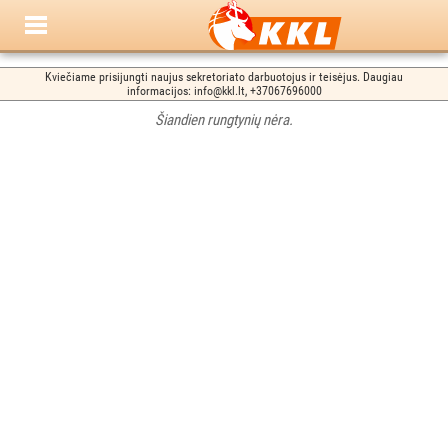
Kviečiame prisijungti naujus sekretoriato darbuotojus ir teisėjus. Daugiau
informacijos: info@kkl.lt, +37067696000
Šiandien rungtynių nėra.