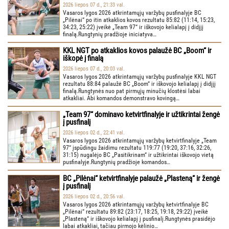
2026 liepos 07 d., 21:33 val.
Vasaros lygos 2026 atkrintamųjų varžybų pusfinalyje BC
„Pilėnai“ po itin atkaklios kovos rezultatu 85:82 (11:14, 15:23,
34:23, 25:22) įveikė „Team 97“ ir iškovojo kelialapį į didįjį
finalą.Rungtynių pradžioje iniciatyva…
KKL NGT po atkaklios kovos palaužė BC „Boom“ ir
iškopė į finalą
2026 liepos 07 d., 20:03 val.
Vasaros lygos 2026 atkrintamųjų varžybų pusfinalyje KKL NGT
rezultatu 88:84 palaužė BC „Boom“ ir iškovojo kelialapį į didįjį
finalą.Rungtynės nuo pat pirmųjų minučių klostėsi labai
atkakliai. Abi komandos demonstravo kovingą…
„Team 97“ dominavo ketvirtfinalyje ir užtikrintai žengė
į pusfinalį
2026 liepos 02 d., 22:41 val.
Vasaros lygos 2026 atkrintamųjų varžybų ketvirtfinalyje „Team
97“ įspūdingu žaidimu rezultatu 119:77 (19:20, 37:16, 32:26,
31:15) nugalėjo BC „Pasitikrinam“ ir užtikrintai iškovojo vietą
pusfinalyje.Rungtynių pradžioje komandos…
BC „Pilėnai“ ketvirtfinalyje palaužė „Plasteną“ ir žengė
į pusfinalį
2026 liepos 02 d., 20:56 val.
Vasaros lygos 2026 atkrintamųjų varžybų ketvirtfinalyje BC
„Pilėnai“ rezultatu 89:82 (23:17, 18:25, 19:18, 29:22) įveikė
„Plasteną“ ir iškovojo kelialapį į pusfinalį.Rungtynės prasidėjo
labai atkakliai, tačiau pirmojo kėlinio…