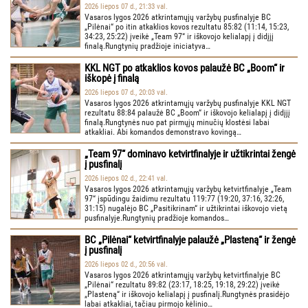
2026 liepos 07 d., 21:33 val.
Vasaros lygos 2026 atkrintamųjų varžybų pusfinalyje BC
„Pilėnai“ po itin atkaklios kovos rezultatu 85:82 (11:14, 15:23,
34:23, 25:22) įveikė „Team 97“ ir iškovojo kelialapį į didįjį
finalą.Rungtynių pradžioje iniciatyva…
KKL NGT po atkaklios kovos palaužė BC „Boom“ ir
iškopė į finalą
2026 liepos 07 d., 20:03 val.
Vasaros lygos 2026 atkrintamųjų varžybų pusfinalyje KKL NGT
rezultatu 88:84 palaužė BC „Boom“ ir iškovojo kelialapį į didįjį
finalą.Rungtynės nuo pat pirmųjų minučių klostėsi labai
atkakliai. Abi komandos demonstravo kovingą…
„Team 97“ dominavo ketvirtfinalyje ir užtikrintai žengė
į pusfinalį
2026 liepos 02 d., 22:41 val.
Vasaros lygos 2026 atkrintamųjų varžybų ketvirtfinalyje „Team
97“ įspūdingu žaidimu rezultatu 119:77 (19:20, 37:16, 32:26,
31:15) nugalėjo BC „Pasitikrinam“ ir užtikrintai iškovojo vietą
pusfinalyje.Rungtynių pradžioje komandos…
BC „Pilėnai“ ketvirtfinalyje palaužė „Plasteną“ ir žengė
į pusfinalį
2026 liepos 02 d., 20:56 val.
Vasaros lygos 2026 atkrintamųjų varžybų ketvirtfinalyje BC
„Pilėnai“ rezultatu 89:82 (23:17, 18:25, 19:18, 29:22) įveikė
„Plasteną“ ir iškovojo kelialapį į pusfinalį.Rungtynės prasidėjo
labai atkakliai, tačiau pirmojo kėlinio…