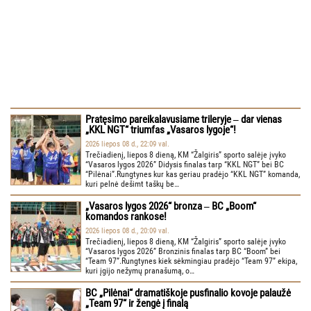
Pratęsimo pareikalavusiame trileryje ‒ dar vienas
„KKL NGT“ triumfas „Vasaros lygoje“!
2026 liepos 08 d., 22:09 val.
Trečiadienį, liepos 8 dieną, KM “Žalgiris” sporto salėje įvyko
“Vasaros lygos 2026” Didysis finalas tarp “KKL NGT” bei BC
“Pilėnai”.Rungtynes kur kas geriau pradėjo “KKL NGT” komanda,
kuri pelnė dešimt taškų be…
„Vasaros lygos 2026“ bronza ‒ BC „Boom“
komandos rankose!
2026 liepos 08 d., 20:09 val.
Trečiadienį, liepos 8 dieną, KM “Žalgiris” sporto salėje įvyko
“Vasaros lygos 2026” Bronzinis finalas tarp BC “Boom” bei
“Team 97”.Rungtynes kiek sėkmingiau pradėjo “Team 97” ekipa,
kuri įgijo nežymų pranašumą, o…
BC „Pilėnai“ dramatiškoje pusfinalio kovoje palaužė
„Team 97“ ir žengė į finalą