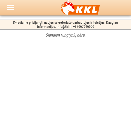
Kviečiame prisijungti naujus sekretoriato darbuotojus ir teisėjus. Daugiau
informacijos: info@kkl.lt, +37067696000
Šiandien rungtynių nėra.