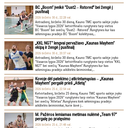
BC „Boom“ įveikė “Dust2 ‒ Rstored” bei žengė į
pusfinalį
2026 birželio 30 d., 22:28 val.
Antradienį, birželio 30 dieną, Kauno TMC sporto salėje įvyko
“Vasaros lygos 2026” ketvirtfinalio rungtynės tarp vietos
BC “Boom” bei svečių “Dust2 - Rstored”.Rungtynes kur kas
sėkmingiau pradėjo BC “Boom” kolektyvas,…
„KKL NGT“ lengvai pervažiavo „Kaunas Mayhem“
ekipą ir žengė į pusfinalį
2026 birželio 30 d., 20:37 val.
Antradienį, birželio 30 dieną, Kauno TMC sporto salėje įvyko
“Vasaros lygos 2026” ketvirtfinalio rungtynės tarp vietos “KKL
NGT” bei svečių “Kaunas Mayhem”.Rungtynes kur kas
sėkmingiau pradėjo aikštelės šeimininkai,…
Kovoje dėl patekimo į atkrintamąsias ‒ „Kaunas
Mayhem“ pergalė prieš „Atletą“
2026 birželio 25 d., 22:54 val.
Ketvirtadienį, birželio 25 dieną, Kauno TMC sporto salėje įvyko
“Vasaros lygos 2026” rungtynės tarp vietos “Kaunas Mayhem”
bei svečių “Atletas”.Rungtynes kiek sėkmingiau pradėjo
aikštelės šeimininkai, kurie šovė į…
M. Pažėros lemiamas metimas nulėmė „Team 97“
pergalę po pratęsimo
2026 birželio 25 d., 21:48 val.