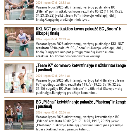
2026 liepos 07 d., 21:33 val.
Vasaros lygos 2026 atkrintamųjų varžybų pusfinalyje BC
„Pilėnai“ po itin atkaklios kovos rezultatu 85:82 (11:14, 15:23,
34:23, 25:22) įveikė „Team 97“ ir iškovojo kelialapį į didįjį
finalą.Rungtynių pradžioje iniciatyva…
KKL NGT po atkaklios kovos palaužė BC „Boom“ ir
iškopė į finalą
2026 liepos 07 d., 20:03 val.
Vasaros lygos 2026 atkrintamųjų varžybų pusfinalyje KKL NGT
rezultatu 88:84 palaužė BC „Boom“ ir iškovojo kelialapį į didįjį
finalą.Rungtynės nuo pat pirmųjų minučių klostėsi labai
atkakliai. Abi komandos demonstravo kovingą…
„Team 97“ dominavo ketvirtfinalyje ir užtikrintai žengė
į pusfinalį
2026 liepos 02 d., 22:41 val.
Vasaros lygos 2026 atkrintamųjų varžybų ketvirtfinalyje „Team
97“ įspūdingu žaidimu rezultatu 119:77 (19:20, 37:16, 32:26,
31:15) nugalėjo BC „Pasitikrinam“ ir užtikrintai iškovojo vietą
pusfinalyje.Rungtynių pradžioje komandos…
BC „Pilėnai“ ketvirtfinalyje palaužė „Plasteną“ ir žengė
į pusfinalį
2026 liepos 02 d., 20:56 val.
Vasaros lygos 2026 atkrintamųjų varžybų ketvirtfinalyje BC
„Pilėnai“ rezultatu 89:82 (23:17, 18:25, 19:18, 29:22) įveikė
„Plasteną“ ir iškovojo kelialapį į pusfinalį.Rungtynės prasidėjo
labai atkakliai, tačiau pirmojo kėlinio…