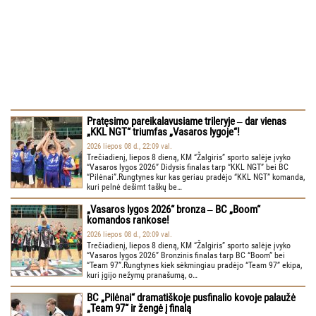
Pratęsimo pareikalavusiame trileryje ‒ dar vienas
„KKL NGT“ triumfas „Vasaros lygoje“!
2026 liepos 08 d., 22:09 val.
Trečiadienį, liepos 8 dieną, KM “Žalgiris” sporto salėje įvyko
“Vasaros lygos 2026” Didysis finalas tarp “KKL NGT” bei BC
“Pilėnai”.Rungtynes kur kas geriau pradėjo “KKL NGT” komanda,
kuri pelnė dešimt taškų be…
„Vasaros lygos 2026“ bronza ‒ BC „Boom“
komandos rankose!
2026 liepos 08 d., 20:09 val.
Trečiadienį, liepos 8 dieną, KM “Žalgiris” sporto salėje įvyko
“Vasaros lygos 2026” Bronzinis finalas tarp BC “Boom” bei
“Team 97”.Rungtynes kiek sėkmingiau pradėjo “Team 97” ekipa,
kuri įgijo nežymų pranašumą, o…
BC „Pilėnai“ dramatiškoje pusfinalio kovoje palaužė
„Team 97“ ir žengė į finalą