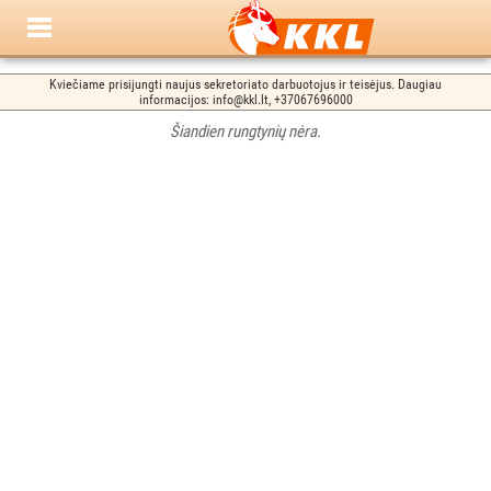
Kviečiame prisijungti naujus sekretoriato darbuotojus ir teisėjus. Daugiau
informacijos: info@kkl.lt, +37067696000
Šiandien rungtynių nėra.