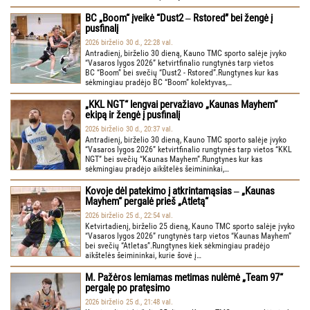
BC „Boom“ įveikė “Dust2 ‒ Rstored” bei žengė į
pusfinalį
2026 birželio 30 d., 22:28 val.
Antradienį, birželio 30 dieną, Kauno TMC sporto salėje įvyko
“Vasaros lygos 2026” ketvirtfinalio rungtynės tarp vietos
BC “Boom” bei svečių “Dust2 - Rstored”.Rungtynes kur kas
sėkmingiau pradėjo BC “Boom” kolektyvas,…
„KKL NGT“ lengvai pervažiavo „Kaunas Mayhem“
ekipą ir žengė į pusfinalį
2026 birželio 30 d., 20:37 val.
Antradienį, birželio 30 dieną, Kauno TMC sporto salėje įvyko
“Vasaros lygos 2026” ketvirtfinalio rungtynės tarp vietos “KKL
NGT” bei svečių “Kaunas Mayhem”.Rungtynes kur kas
sėkmingiau pradėjo aikštelės šeimininkai,…
Kovoje dėl patekimo į atkrintamąsias ‒ „Kaunas
Mayhem“ pergalė prieš „Atletą“
2026 birželio 25 d., 22:54 val.
Ketvirtadienį, birželio 25 dieną, Kauno TMC sporto salėje įvyko
“Vasaros lygos 2026” rungtynės tarp vietos “Kaunas Mayhem”
bei svečių “Atletas”.Rungtynes kiek sėkmingiau pradėjo
aikštelės šeimininkai, kurie šovė į…
M. Pažėros lemiamas metimas nulėmė „Team 97“
pergalę po pratęsimo
2026 birželio 25 d., 21:48 val.