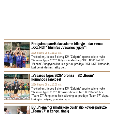
Pratęsimo pareikalavusiame trileryje ‒ dar vienas
„KKL NGT“ triumfas „Vasaros lygoje“!
2026 liepos 08 d., 22:09 val.
Trečiadienį, liepos 8 dieną, KM “Žalgiris” sporto salėje įvyko
“Vasaros lygos 2026” Didysis finalas tarp “KKL NGT” bei BC
“Pilėnai”.Rungtynes kur kas geriau pradėjo “KKL NGT” komanda,
kuri pelnė dešimt taškų be…
„Vasaros lygos 2026“ bronza ‒ BC „Boom“
komandos rankose!
2026 liepos 08 d., 20:09 val.
Trečiadienį, liepos 8 dieną, KM “Žalgiris” sporto salėje įvyko
“Vasaros lygos 2026” Bronzinis finalas tarp BC “Boom” bei
“Team 97”.Rungtynes kiek sėkmingiau pradėjo “Team 97” ekipa,
kuri įgijo nežymų pranašumą, o…
BC „Pilėnai“ dramatiškoje pusfinalio kovoje palaužė
„Team 97“ ir žengė į finalą