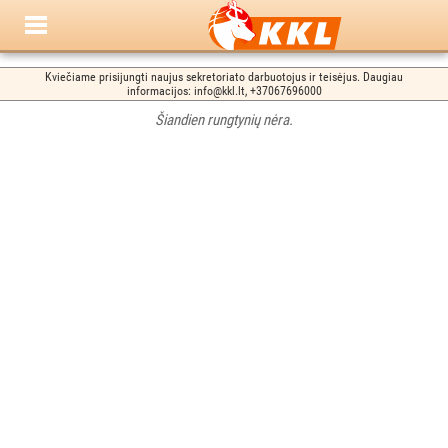
Kviečiame prisijungti naujus sekretoriato darbuotojus ir teisėjus. Daugiau
informacijos: info@kkl.lt, +37067696000
Šiandien rungtynių nėra.