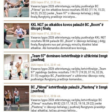
2026 liepos 07 d., 21:33 val.
Vasaros lygos 2026 atkrintamųjų varžybų pusfinalyje BC
„Pilėnai“ po itin atkaklios kovos rezultatu 85:82 (11:14, 15:23,
34:23, 25:22) įveikė „Team 97“ ir iškovojo kelialapį į didįjį
finalą.Rungtynių pradžioje iniciatyva…
KKL NGT po atkaklios kovos palaužė BC „Boom“ ir
iškopė į finalą
2026 liepos 07 d., 20:03 val.
Vasaros lygos 2026 atkrintamųjų varžybų pusfinalyje KKL NGT
rezultatu 88:84 palaužė BC „Boom“ ir iškovojo kelialapį į didįjį
finalą.Rungtynės nuo pat pirmųjų minučių klostėsi labai
atkakliai. Abi komandos demonstravo kovingą…
„Team 97“ dominavo ketvirtfinalyje ir užtikrintai žengė
į pusfinalį
2026 liepos 02 d., 22:41 val.
Vasaros lygos 2026 atkrintamųjų varžybų ketvirtfinalyje „Team
97“ įspūdingu žaidimu rezultatu 119:77 (19:20, 37:16, 32:26,
31:15) nugalėjo BC „Pasitikrinam“ ir užtikrintai iškovojo vietą
pusfinalyje.Rungtynių pradžioje komandos…
BC „Pilėnai“ ketvirtfinalyje palaužė „Plasteną“ ir žengė
į pusfinalį
2026 liepos 02 d., 20:56 val.
Vasaros lygos 2026 atkrintamųjų varžybų ketvirtfinalyje BC
„Pilėnai“ rezultatu 89:82 (23:17, 18:25, 19:18, 29:22) įveikė
„Plasteną“ ir iškovojo kelialapį į pusfinalį.Rungtynės prasidėjo
labai atkakliai, tačiau pirmojo kėlinio…