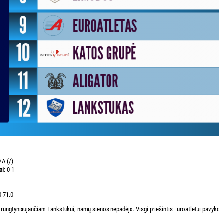
/A (/)
ai
: 0-1
0-71.0
rungtyniaujančiam Lankstukui, namų sienos nepadėjo. Visgi priešintis Euroatletui pavyko 