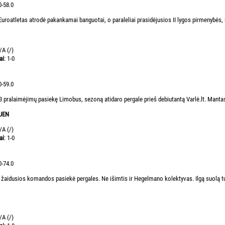
0-58.0
Euroatletas atrodė pakankamai banguotai, o paraleliai prasidėjusios II lygos pirmenybės, n
/A (/)
ai
: 1-0
0-59.0
 13 pralaimėjimų pasiekę Limobus, sezoną atidaro pergale prieš debiutantą Varlė.lt. Manta
UEN
/A (/)
ai
: 1-0
0-74.0
 žaidusios komandos pasiekė pergales. Ne išimtis ir Hegelmano kolektyvas. Ilgą suolą 
/A (/)