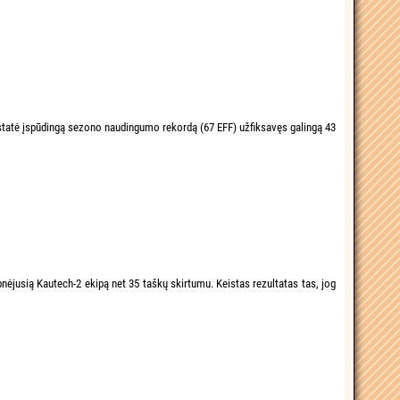
tatė įspūdingą sezono naudingumo rekordą (67 EFF) užfiksavęs galingą 43
nėjusią Kautech-2 ekipą net 35 taškų skirtumu. Keistas rezultatas tas, jog