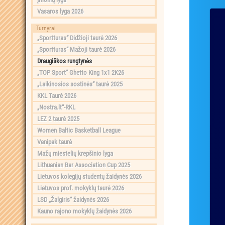
Vasaros lyga 2026
Turnyrai
„Sportturas“ Didžioji taurė 2026
„Sportturas“ Mažoji taurė 2026
Draugiškos rungtynės
„TOP Sport“ Ghetto King 1x1 2K26
„Laikinosios sostinės“ taurė 2025
KKL Taurė 2026
„Nostra.lt“-RKL
LEZ 2 taurė 2025
Women Baltic Basketball League
Venipak taurė
Mažų miestelių krepšinio lyga
Lithuanian Bar Association Cup 2025
Lietuvos kolegijų studentų žaidynės 2026
Lietuvos prof. mokyklų taurė 2026
LSD „Žalgiris“ žaidynės 2026
Kauno rajono mokyklų žaidynės 2026