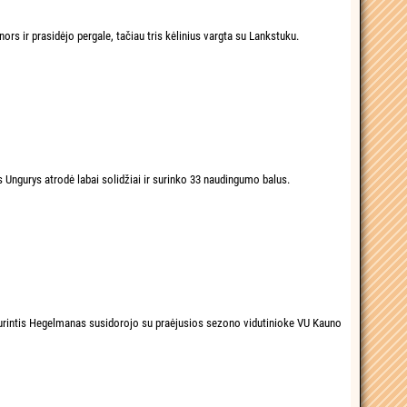
ors ir prasidėjo pergale, tačiau tris kėlinius vargta su Lankstuku.
s Ungurys atrodė labai solidžiai ir surinko 33 naudingumo balus.
turintis Hegelmanas susidorojo su praėjusios sezono vidutinioke VU Kauno