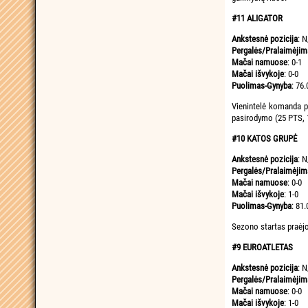
#11 ALIGATOR
Ankstesnė pozicija
: N
Pergalės/Pralaimėjim
Mačai namuose
: 0-1
Mačai išvykoje
: 0-0
Puolimas-Gynyba
: 76.
Vienintelė komanda pi
pasirodymo (25 PTS, 1
#10 KATOS GRUPĖ
Ankstesnė pozicija
: N
Pergalės/Pralaimėjim
Mačai namuose
: 0-0
Mačai išvykoje
: 1-0
Puolimas-Gynyba
: 81.
Sezono startas praėjo 
#9 EUROATLETAS
Ankstesnė pozicija
: N
Pergalės/Pralaimėjim
Mačai namuose
: 0-0
Mačai išvykoje
: 1-0