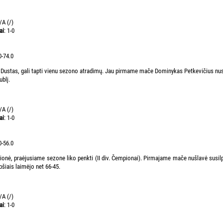
/A (/)
ai
: 1-0
0-74.0
Dustas, gali tapti vienu sezono atradimų. Jau pirmame mače Dominykas Petkevičius nus
blį.
/A (/)
ai
: 1-0
0-56.0
ionė, praėjusiame sezone liko penkti (II div. Čempionai). Pirmajame mače nušlavė susilp
šiais laimėjo net 66-45.
/A (/)
ai
: 1-0