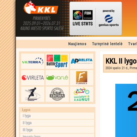
Naujienos
Turnyrinė lentelė
Tvar
KKL II lygo
2024 spalio 21 d., Pirm
Lygos
I lyga
II lyga
III lyga
Įmonių lyga