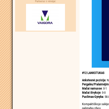
Partneriai ir rėmėjai:
#12 LANKSTUKAS
Ankstesnė pozicija
: N
Pergalės/Pralaimėjim
Mačai namuose
: 0-1
Mačai išvykoje
: 0-0
Puolimas-Gynyba
: 58.
Kompaktiškoje salėje 
galimybių ribos.