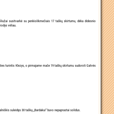
liužai susitvarkė su penkiolikmečiais 17 taškų skirtumu, dėka didesnio
rodys vėliau.
tirties turintis Klezys, o pirmajame mače 19 taškų skirtumu sudoroti Gatvės
lniškis suleidęs 30 taškų „Bardakui“ buvo nepaprastai solidus.