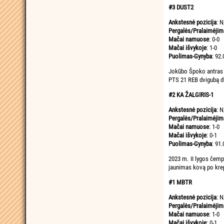
#3 DUST2
Ankstesnė pozicija
: N
Pergalės/Pralaimėjim
Mačai namuose
: 0-0
Mačai išvykoje
: 1-0
Puolimas-Gynyba
: 92.
Jokūbo Špoko antras 
PTS 21 REB dvigubą du
#2 KA ŽALGIRIS-1
Ankstesnė pozicija
: N
Pergalės/Pralaimėjim
Mačai namuose
: 1-0
Mačai išvykoje
: 0-1
Puolimas-Gynyba
: 91.
2023 m. II lygos čemp
jaunimas kovą po krep
#1 MBTR
Ankstesnė pozicija
: N
Pergalės/Pralaimėjim
Mačai namuose
: 1-0
Mačai išvykoje
: 0-1