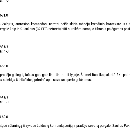
ai
: 1-0
0-71.0
 Žalgiris, antrosios komandos, neretai neišsiskiria mėgėjų krepšinio kontekste. KK Š
pergalė kaip ir K.Jankaus (32 EFF) neturėtų būti sureikšminama, o tikrasis pajėgumas pasi
/A (/)
ai
: 1-0
0-66.0
radėjo galingai, tačiau galu gale liko tik treti II lygoje. Šiemet Rupeika pakeitė RKL pa
s suleidęs 8 tritaškius, priminė apie savo snaiperio gebėjimus.
/A (/)
ai
: 1-0
0-62.0
tęsė sėkmingą išvykose žaidusių komandų seriją ir pradėjo sezoną pergale. Saulius Paka