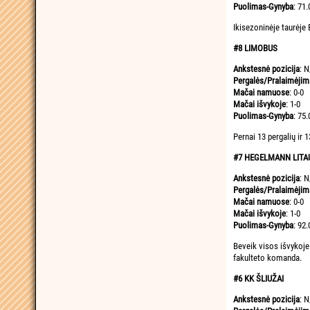
Puolimas-Gynyba
: 71.
Ikisezoninėje taurėje 
#8 LIMOBUS
Ankstesnė pozicija
: N
Pergalės/Pralaimėjim
Mačai namuose
: 0-0
Mačai išvykoje
: 1-0
Puolimas-Gynyba
: 75.
Pernai 13 pergalių ir
#7 HEGELMANN LITA
Ankstesnė pozicija
: N
Pergalės/Pralaimėjim
Mačai namuose
: 0-0
Mačai išvykoje
: 1-0
Puolimas-Gynyba
: 92.
Beveik visos išvykoje
fakulteto komanda.
#6 KK ŠLIUŽAI
Ankstesnė pozicija
: N