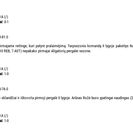
/A (/)
ai
: 0-1
0-81.0
rmajame reitinge, kuri patyrė pralaimėjimą. Tarpsezoniu komandą II lygoje pakeitęs Nam
0 REB, 7 AST) nepakako pirmajai Aligatorių pergalei sezone.
/A (/)
ai
: 1-0
0-76.0
sklandžiai ir iškovota pirmoji pergalė II lygoje. Arūnas Rožė buvo ypatingai naudingas (2
/A (/)
ai
: 1-0