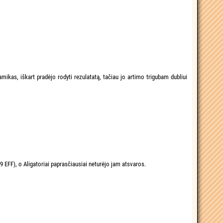
ikas, iškart pradėjo rodyti rezulatatą, tačiau jo artimo trigubam dubliui
9 EFF), o Aligatoriai paprasčiausiai neturėjo jam atsvaros.