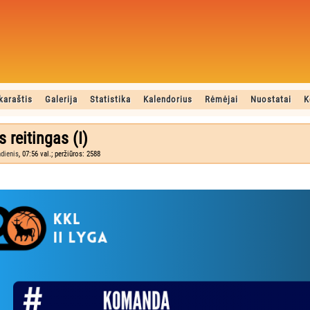
karaštis
Galerija
Statistika
Kalendorius
Rėmėjai
Nuostatai
K
s reitingas (I)
adienis
, 07:56 val.; peržiūros: 2588