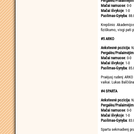
Pergalės/Pralaimėjim
Mačai namuose
: 0-0
Mačai išvykoje
: 1-0
Puolimas-Gynyba
: 88.
Krepšinio Akademijos
fiziškumo, visgi pati 
#5 ARKO
Ankstesnė pozicija
: N
Pergalės/Pralaimėjim
Mačai namuose
: 0-0
Mačai išvykoje
: 1-0
Puolimas-Gynyba
: 85.
Praėjusį rudenį ARKO p
vaikai. Lukas Balčiūna
#4 SPARTA
Ankstesnė pozicija
: N
Pergalės/Pralaimėjim
Mačai namuose
: 0-0
Mačai išvykoje
: 1-0
Puolimas-Gynyba
: 83.
Sparta sekmadienį pra