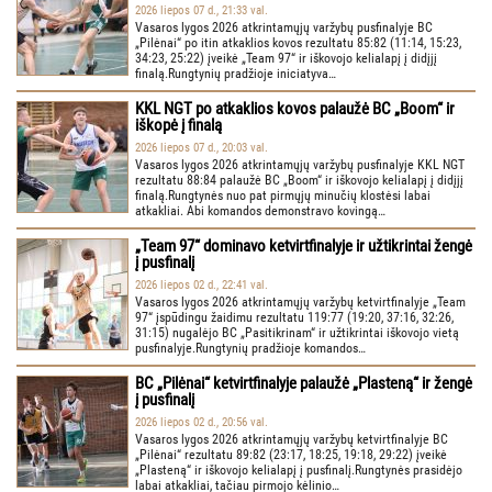
2026 liepos 07 d., 21:33 val.
Vasaros lygos 2026 atkrintamųjų varžybų pusfinalyje BC
„Pilėnai“ po itin atkaklios kovos rezultatu 85:82 (11:14, 15:23,
34:23, 25:22) įveikė „Team 97“ ir iškovojo kelialapį į didįjį
finalą.Rungtynių pradžioje iniciatyva…
KKL NGT po atkaklios kovos palaužė BC „Boom“ ir
iškopė į finalą
2026 liepos 07 d., 20:03 val.
Vasaros lygos 2026 atkrintamųjų varžybų pusfinalyje KKL NGT
rezultatu 88:84 palaužė BC „Boom“ ir iškovojo kelialapį į didįjį
finalą.Rungtynės nuo pat pirmųjų minučių klostėsi labai
atkakliai. Abi komandos demonstravo kovingą…
„Team 97“ dominavo ketvirtfinalyje ir užtikrintai žengė
į pusfinalį
2026 liepos 02 d., 22:41 val.
Vasaros lygos 2026 atkrintamųjų varžybų ketvirtfinalyje „Team
97“ įspūdingu žaidimu rezultatu 119:77 (19:20, 37:16, 32:26,
31:15) nugalėjo BC „Pasitikrinam“ ir užtikrintai iškovojo vietą
pusfinalyje.Rungtynių pradžioje komandos…
BC „Pilėnai“ ketvirtfinalyje palaužė „Plasteną“ ir žengė
į pusfinalį
2026 liepos 02 d., 20:56 val.
Vasaros lygos 2026 atkrintamųjų varžybų ketvirtfinalyje BC
„Pilėnai“ rezultatu 89:82 (23:17, 18:25, 19:18, 29:22) įveikė
„Plasteną“ ir iškovojo kelialapį į pusfinalį.Rungtynės prasidėjo
labai atkakliai, tačiau pirmojo kėlinio…