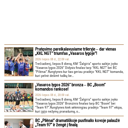
Pratęsimo pareikalavusiame trileryje ‒ dar vienas
„KKL NGT“ triumfas „Vasaros lygoje“!
2026 liepos 08 d., 22:09 val.
Trečiadienį, liepos 8 dieną, KM “Žalgiris” sporto salėje įvyko
“Vasaros lygos 2026” Didysis finalas tarp “KKL NGT” bei BC
“Pilėnai”.Rungtynes kur kas geriau pradėjo “KKL NGT” komanda,
kuri pelnė dešimt taškų be…
„Vasaros lygos 2026“ bronza ‒ BC „Boom“
komandos rankose!
2026 liepos 08 d., 20:09 val.
Trečiadienį, liepos 8 dieną, KM “Žalgiris” sporto salėje įvyko
“Vasaros lygos 2026” Bronzinis finalas tarp BC “Boom” bei
“Team 97”.Rungtynes kiek sėkmingiau pradėjo “Team 97” ekipa,
kuri įgijo nežymų pranašumą, o…
BC „Pilėnai“ dramatiškoje pusfinalio kovoje palaužė
„Team 97“ ir žengė į finalą