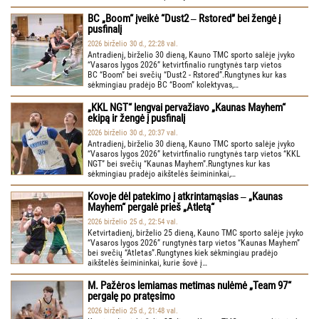
BC „Boom“ įveikė “Dust2 ‒ Rstored” bei žengė į
pusfinalį
2026 birželio 30 d., 22:28 val.
Antradienį, birželio 30 dieną, Kauno TMC sporto salėje įvyko
“Vasaros lygos 2026” ketvirtfinalio rungtynės tarp vietos
BC “Boom” bei svečių “Dust2 - Rstored”.Rungtynes kur kas
sėkmingiau pradėjo BC “Boom” kolektyvas,…
„KKL NGT“ lengvai pervažiavo „Kaunas Mayhem“
ekipą ir žengė į pusfinalį
2026 birželio 30 d., 20:37 val.
Antradienį, birželio 30 dieną, Kauno TMC sporto salėje įvyko
“Vasaros lygos 2026” ketvirtfinalio rungtynės tarp vietos “KKL
NGT” bei svečių “Kaunas Mayhem”.Rungtynes kur kas
sėkmingiau pradėjo aikštelės šeimininkai,…
Kovoje dėl patekimo į atkrintamąsias ‒ „Kaunas
Mayhem“ pergalė prieš „Atletą“
2026 birželio 25 d., 22:54 val.
Ketvirtadienį, birželio 25 dieną, Kauno TMC sporto salėje įvyko
“Vasaros lygos 2026” rungtynės tarp vietos “Kaunas Mayhem”
bei svečių “Atletas”.Rungtynes kiek sėkmingiau pradėjo
aikštelės šeimininkai, kurie šovė į…
M. Pažėros lemiamas metimas nulėmė „Team 97“
pergalę po pratęsimo
2026 birželio 25 d., 21:48 val.