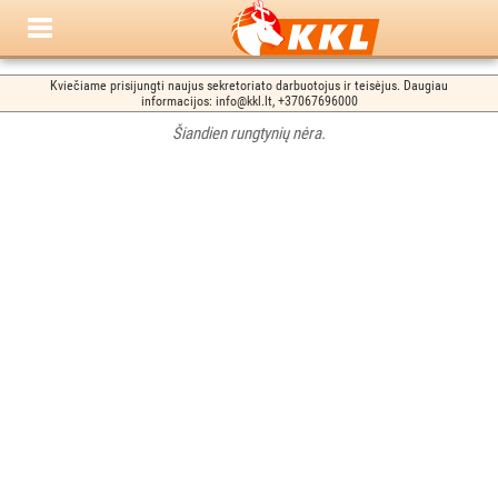
Kviečiame prisijungti naujus sekretoriato darbuotojus ir teisėjus. Daugiau
informacijos: info@kkl.lt, +37067696000
Šiandien rungtynių nėra.