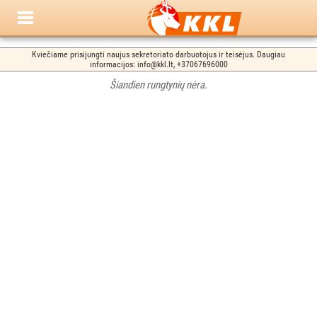
Kviečiame prisijungti naujus sekretoriato darbuotojus ir teisėjus. Daugiau
informacijos: info@kkl.lt, +37067696000
Šiandien rungtynių nėra.