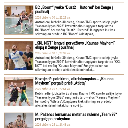
BC „Boom“ įveikė “Dust2 ‒ Rstored” bei žengė į
pusfinalį
2026 birželio 30 d., 22:28 val.
Antradienį, birželio 30 dieną, Kauno TMC sporto salėje įvyko
“Vasaros lygos 2026” ketvirtfinalio rungtynės tarp vietos
BC “Boom” bei svečių “Dust2 - Rstored”.Rungtynes kur kas
sėkmingiau pradėjo BC “Boom” kolektyvas,…
„KKL NGT“ lengvai pervažiavo „Kaunas Mayhem“
ekipą ir žengė į pusfinalį
2026 birželio 30 d., 20:37 val.
Antradienį, birželio 30 dieną, Kauno TMC sporto salėje įvyko
“Vasaros lygos 2026” ketvirtfinalio rungtynės tarp vietos “KKL
NGT” bei svečių “Kaunas Mayhem”.Rungtynes kur kas
sėkmingiau pradėjo aikštelės šeimininkai,…
Kovoje dėl patekimo į atkrintamąsias ‒ „Kaunas
Mayhem“ pergalė prieš „Atletą“
2026 birželio 25 d., 22:54 val.
Ketvirtadienį, birželio 25 dieną, Kauno TMC sporto salėje įvyko
“Vasaros lygos 2026” rungtynės tarp vietos “Kaunas Mayhem”
bei svečių “Atletas”.Rungtynes kiek sėkmingiau pradėjo
aikštelės šeimininkai, kurie šovė į…
M. Pažėros lemiamas metimas nulėmė „Team 97“
pergalę po pratęsimo
2026 birželio 25 d., 21:48 val.