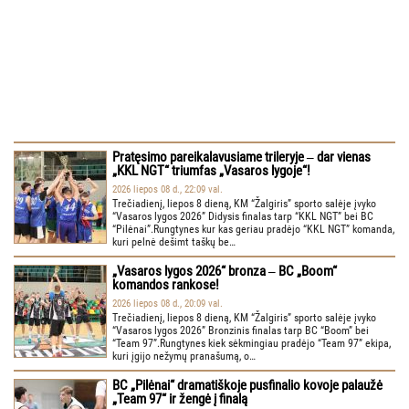
Pratęsimo pareikalavusiame trileryje ‒ dar vienas
„KKL NGT“ triumfas „Vasaros lygoje“!
2026 liepos 08 d., 22:09 val.
Trečiadienį, liepos 8 dieną, KM “Žalgiris” sporto salėje įvyko
“Vasaros lygos 2026” Didysis finalas tarp “KKL NGT” bei BC
“Pilėnai”.Rungtynes kur kas geriau pradėjo “KKL NGT” komanda,
kuri pelnė dešimt taškų be…
„Vasaros lygos 2026“ bronza ‒ BC „Boom“
komandos rankose!
2026 liepos 08 d., 20:09 val.
Trečiadienį, liepos 8 dieną, KM “Žalgiris” sporto salėje įvyko
“Vasaros lygos 2026” Bronzinis finalas tarp BC “Boom” bei
“Team 97”.Rungtynes kiek sėkmingiau pradėjo “Team 97” ekipa,
kuri įgijo nežymų pranašumą, o…
BC „Pilėnai“ dramatiškoje pusfinalio kovoje palaužė
„Team 97“ ir žengė į finalą