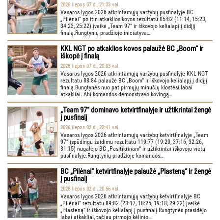
2026 liepos 07 d., 21:33 val.
Vasaros lygos 2026 atkrintamųjų varžybų pusfinalyje BC
„Pilėnai“ po itin atkaklios kovos rezultatu 85:82 (11:14, 15:23,
34:23, 25:22) įveikė „Team 97“ ir iškovojo kelialapį į didįjį
finalą.Rungtynių pradžioje iniciatyva…
KKL NGT po atkaklios kovos palaužė BC „Boom“ ir
iškopė į finalą
2026 liepos 07 d., 20:03 val.
Vasaros lygos 2026 atkrintamųjų varžybų pusfinalyje KKL NGT
rezultatu 88:84 palaužė BC „Boom“ ir iškovojo kelialapį į didįjį
finalą.Rungtynės nuo pat pirmųjų minučių klostėsi labai
atkakliai. Abi komandos demonstravo kovingą…
„Team 97“ dominavo ketvirtfinalyje ir užtikrintai žengė
į pusfinalį
2026 liepos 02 d., 22:41 val.
Vasaros lygos 2026 atkrintamųjų varžybų ketvirtfinalyje „Team
97“ įspūdingu žaidimu rezultatu 119:77 (19:20, 37:16, 32:26,
31:15) nugalėjo BC „Pasitikrinam“ ir užtikrintai iškovojo vietą
pusfinalyje.Rungtynių pradžioje komandos…
BC „Pilėnai“ ketvirtfinalyje palaužė „Plasteną“ ir žengė
į pusfinalį
2026 liepos 02 d., 20:56 val.
Vasaros lygos 2026 atkrintamųjų varžybų ketvirtfinalyje BC
„Pilėnai“ rezultatu 89:82 (23:17, 18:25, 19:18, 29:22) įveikė
„Plasteną“ ir iškovojo kelialapį į pusfinalį.Rungtynės prasidėjo
labai atkakliai, tačiau pirmojo kėlinio…