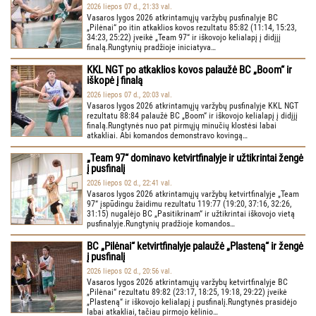
2026 liepos 07 d., 21:33 val.
Vasaros lygos 2026 atkrintamųjų varžybų pusfinalyje BC
„Pilėnai“ po itin atkaklios kovos rezultatu 85:82 (11:14, 15:23,
34:23, 25:22) įveikė „Team 97“ ir iškovojo kelialapį į didįjį
finalą.Rungtynių pradžioje iniciatyva…
KKL NGT po atkaklios kovos palaužė BC „Boom“ ir
iškopė į finalą
2026 liepos 07 d., 20:03 val.
Vasaros lygos 2026 atkrintamųjų varžybų pusfinalyje KKL NGT
rezultatu 88:84 palaužė BC „Boom“ ir iškovojo kelialapį į didįjį
finalą.Rungtynės nuo pat pirmųjų minučių klostėsi labai
atkakliai. Abi komandos demonstravo kovingą…
„Team 97“ dominavo ketvirtfinalyje ir užtikrintai žengė
į pusfinalį
2026 liepos 02 d., 22:41 val.
Vasaros lygos 2026 atkrintamųjų varžybų ketvirtfinalyje „Team
97“ įspūdingu žaidimu rezultatu 119:77 (19:20, 37:16, 32:26,
31:15) nugalėjo BC „Pasitikrinam“ ir užtikrintai iškovojo vietą
pusfinalyje.Rungtynių pradžioje komandos…
BC „Pilėnai“ ketvirtfinalyje palaužė „Plasteną“ ir žengė
į pusfinalį
2026 liepos 02 d., 20:56 val.
Vasaros lygos 2026 atkrintamųjų varžybų ketvirtfinalyje BC
„Pilėnai“ rezultatu 89:82 (23:17, 18:25, 19:18, 29:22) įveikė
„Plasteną“ ir iškovojo kelialapį į pusfinalį.Rungtynės prasidėjo
labai atkakliai, tačiau pirmojo kėlinio…