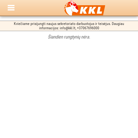
Kviečiame prisijungti naujus sekretoriato darbuotojus ir teisėjus. Daugiau
informacijos: info@kkl.lt, +37067696000
Šiandien rungtynių nėra.