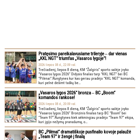
Pratęsimo pareikalavusiame trileryje ‒ dar vienas
„KKL NGT“ triumfas „Vasaros lygoje“!
2026 liepos 08 d., 22:09 val.
Trečiadienį, liepos 8 dieną, KM “Žalgiris” sporto salėje įvyko
“Vasaros lygos 2026” Didysis finalas tarp “KKL NGT” bei BC
“Pilėnai”.Rungtynes kur kas geriau pradėjo “KKL NGT” komanda,
kuri pelnė dešimt taškų be…
„Vasaros lygos 2026“ bronza ‒ BC „Boom“
komandos rankose!
2026 liepos 08 d., 20:09 val.
Trečiadienį, liepos 8 dieną, KM “Žalgiris” sporto salėje įvyko
“Vasaros lygos 2026” Bronzinis finalas tarp BC “Boom” bei
“Team 97”.Rungtynes kiek sėkmingiau pradėjo “Team 97” ekipa,
kuri įgijo nežymų pranašumą, o…
BC „Pilėnai“ dramatiškoje pusfinalio kovoje palaužė
„Team 97“ ir žengė į finalą