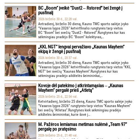
BC „Boom“ įveikė “Dust2 ‒ Rstored” bei žengė į
pusfinalį
2026 birželio 30 d., 22:28 val.
Antradienį, birželio 30 dieną, Kauno TMC sporto salėje įvyko
“Vasaros lygos 2026” ketvirtfinalio rungtynės tarp vietos
BC “Boom” bei svečių “Dust2 - Rstored”.Rungtynes kur kas
sėkmingiau pradėjo BC “Boom” kolektyvas,…
„KKL NGT“ lengvai pervažiavo „Kaunas Mayhem“
ekipą ir žengė į pusfinalį
2026 birželio 30 d., 20:37 val.
Antradienį, birželio 30 dieną, Kauno TMC sporto salėje įvyko
“Vasaros lygos 2026” ketvirtfinalio rungtynės tarp vietos “KKL
NGT” bei svečių “Kaunas Mayhem”.Rungtynes kur kas
sėkmingiau pradėjo aikštelės šeimininkai,…
Kovoje dėl patekimo į atkrintamąsias ‒ „Kaunas
Mayhem“ pergalė prieš „Atletą“
2026 birželio 25 d., 22:54 val.
Ketvirtadienį, birželio 25 dieną, Kauno TMC sporto salėje įvyko
“Vasaros lygos 2026” rungtynės tarp vietos “Kaunas Mayhem”
bei svečių “Atletas”.Rungtynes kiek sėkmingiau pradėjo
aikštelės šeimininkai, kurie šovė į…
M. Pažėros lemiamas metimas nulėmė „Team 97“
pergalę po pratęsimo
2026 birželio 25 d., 21:48 val.