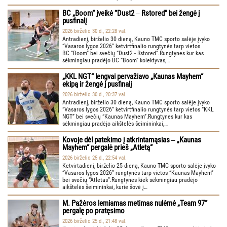
BC „Boom“ įveikė “Dust2 ‒ Rstored” bei žengė į
pusfinalį
2026 birželio 30 d., 22:28 val.
Antradienį, birželio 30 dieną, Kauno TMC sporto salėje įvyko
“Vasaros lygos 2026” ketvirtfinalio rungtynės tarp vietos
BC “Boom” bei svečių “Dust2 - Rstored”.Rungtynes kur kas
sėkmingiau pradėjo BC “Boom” kolektyvas,…
„KKL NGT“ lengvai pervažiavo „Kaunas Mayhem“
ekipą ir žengė į pusfinalį
2026 birželio 30 d., 20:37 val.
Antradienį, birželio 30 dieną, Kauno TMC sporto salėje įvyko
“Vasaros lygos 2026” ketvirtfinalio rungtynės tarp vietos “KKL
NGT” bei svečių “Kaunas Mayhem”.Rungtynes kur kas
sėkmingiau pradėjo aikštelės šeimininkai,…
Kovoje dėl patekimo į atkrintamąsias ‒ „Kaunas
Mayhem“ pergalė prieš „Atletą“
2026 birželio 25 d., 22:54 val.
Ketvirtadienį, birželio 25 dieną, Kauno TMC sporto salėje įvyko
“Vasaros lygos 2026” rungtynės tarp vietos “Kaunas Mayhem”
bei svečių “Atletas”.Rungtynes kiek sėkmingiau pradėjo
aikštelės šeimininkai, kurie šovė į…
M. Pažėros lemiamas metimas nulėmė „Team 97“
pergalę po pratęsimo
2026 birželio 25 d., 21:48 val.