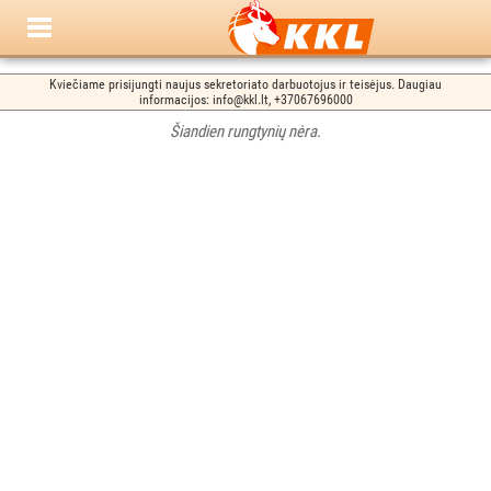
Kviečiame prisijungti naujus sekretoriato darbuotojus ir teisėjus. Daugiau
informacijos: info@kkl.lt, +37067696000
Šiandien rungtynių nėra.