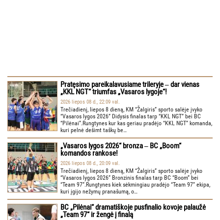
Pratęsimo pareikalavusiame trileryje ‒ dar vienas
„KKL NGT“ triumfas „Vasaros lygoje“!
2026 liepos 08 d., 22:09 val.
Trečiadienį, liepos 8 dieną, KM “Žalgiris” sporto salėje įvyko
“Vasaros lygos 2026” Didysis finalas tarp “KKL NGT” bei BC
“Pilėnai”.Rungtynes kur kas geriau pradėjo “KKL NGT” komanda,
kuri pelnė dešimt taškų be…
„Vasaros lygos 2026“ bronza ‒ BC „Boom“
komandos rankose!
2026 liepos 08 d., 20:09 val.
Trečiadienį, liepos 8 dieną, KM “Žalgiris” sporto salėje įvyko
“Vasaros lygos 2026” Bronzinis finalas tarp BC “Boom” bei
“Team 97”.Rungtynes kiek sėkmingiau pradėjo “Team 97” ekipa,
kuri įgijo nežymų pranašumą, o…
BC „Pilėnai“ dramatiškoje pusfinalio kovoje palaužė
„Team 97“ ir žengė į finalą