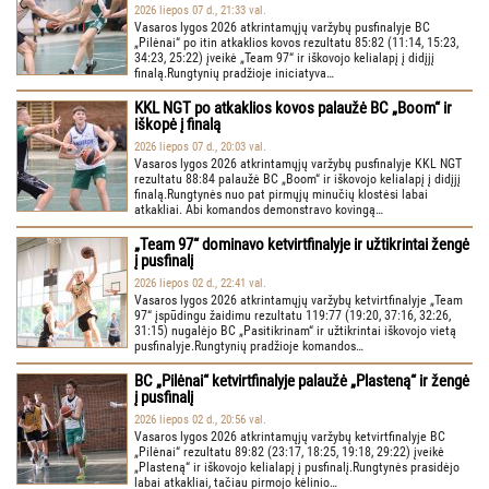
2026 liepos 07 d., 21:33 val.
Vasaros lygos 2026 atkrintamųjų varžybų pusfinalyje BC
„Pilėnai“ po itin atkaklios kovos rezultatu 85:82 (11:14, 15:23,
34:23, 25:22) įveikė „Team 97“ ir iškovojo kelialapį į didįjį
finalą.Rungtynių pradžioje iniciatyva…
KKL NGT po atkaklios kovos palaužė BC „Boom“ ir
iškopė į finalą
2026 liepos 07 d., 20:03 val.
Vasaros lygos 2026 atkrintamųjų varžybų pusfinalyje KKL NGT
rezultatu 88:84 palaužė BC „Boom“ ir iškovojo kelialapį į didįjį
finalą.Rungtynės nuo pat pirmųjų minučių klostėsi labai
atkakliai. Abi komandos demonstravo kovingą…
„Team 97“ dominavo ketvirtfinalyje ir užtikrintai žengė
į pusfinalį
2026 liepos 02 d., 22:41 val.
Vasaros lygos 2026 atkrintamųjų varžybų ketvirtfinalyje „Team
97“ įspūdingu žaidimu rezultatu 119:77 (19:20, 37:16, 32:26,
31:15) nugalėjo BC „Pasitikrinam“ ir užtikrintai iškovojo vietą
pusfinalyje.Rungtynių pradžioje komandos…
BC „Pilėnai“ ketvirtfinalyje palaužė „Plasteną“ ir žengė
į pusfinalį
2026 liepos 02 d., 20:56 val.
Vasaros lygos 2026 atkrintamųjų varžybų ketvirtfinalyje BC
„Pilėnai“ rezultatu 89:82 (23:17, 18:25, 19:18, 29:22) įveikė
„Plasteną“ ir iškovojo kelialapį į pusfinalį.Rungtynės prasidėjo
labai atkakliai, tačiau pirmojo kėlinio…