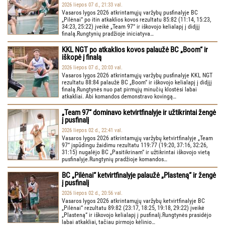
2026 liepos 07 d., 21:33 val.
Vasaros lygos 2026 atkrintamųjų varžybų pusfinalyje BC
„Pilėnai“ po itin atkaklios kovos rezultatu 85:82 (11:14, 15:23,
34:23, 25:22) įveikė „Team 97“ ir iškovojo kelialapį į didįjį
finalą.Rungtynių pradžioje iniciatyva…
KKL NGT po atkaklios kovos palaužė BC „Boom“ ir
iškopė į finalą
2026 liepos 07 d., 20:03 val.
Vasaros lygos 2026 atkrintamųjų varžybų pusfinalyje KKL NGT
rezultatu 88:84 palaužė BC „Boom“ ir iškovojo kelialapį į didįjį
finalą.Rungtynės nuo pat pirmųjų minučių klostėsi labai
atkakliai. Abi komandos demonstravo kovingą…
„Team 97“ dominavo ketvirtfinalyje ir užtikrintai žengė
į pusfinalį
2026 liepos 02 d., 22:41 val.
Vasaros lygos 2026 atkrintamųjų varžybų ketvirtfinalyje „Team
97“ įspūdingu žaidimu rezultatu 119:77 (19:20, 37:16, 32:26,
31:15) nugalėjo BC „Pasitikrinam“ ir užtikrintai iškovojo vietą
pusfinalyje.Rungtynių pradžioje komandos…
BC „Pilėnai“ ketvirtfinalyje palaužė „Plasteną“ ir žengė
į pusfinalį
2026 liepos 02 d., 20:56 val.
Vasaros lygos 2026 atkrintamųjų varžybų ketvirtfinalyje BC
„Pilėnai“ rezultatu 89:82 (23:17, 18:25, 19:18, 29:22) įveikė
„Plasteną“ ir iškovojo kelialapį į pusfinalį.Rungtynės prasidėjo
labai atkakliai, tačiau pirmojo kėlinio…