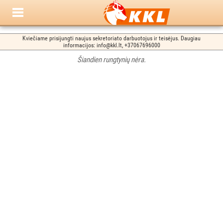
Kviečiame prisijungti naujus sekretoriato darbuotojus ir teisėjus. Daugiau
informacijos: info@kkl.lt, +37067696000
Šiandien rungtynių nėra.