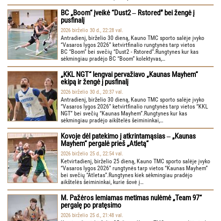
BC „Boom“ įveikė “Dust2 ‒ Rstored” bei žengė į
pusfinalį
2026 birželio 30 d., 22:28 val.
Antradienį, birželio 30 dieną, Kauno TMC sporto salėje įvyko
“Vasaros lygos 2026” ketvirtfinalio rungtynės tarp vietos
BC “Boom” bei svečių “Dust2 - Rstored”.Rungtynes kur kas
sėkmingiau pradėjo BC “Boom” kolektyvas,…
„KKL NGT“ lengvai pervažiavo „Kaunas Mayhem“
ekipą ir žengė į pusfinalį
2026 birželio 30 d., 20:37 val.
Antradienį, birželio 30 dieną, Kauno TMC sporto salėje įvyko
“Vasaros lygos 2026” ketvirtfinalio rungtynės tarp vietos “KKL
NGT” bei svečių “Kaunas Mayhem”.Rungtynes kur kas
sėkmingiau pradėjo aikštelės šeimininkai,…
Kovoje dėl patekimo į atkrintamąsias ‒ „Kaunas
Mayhem“ pergalė prieš „Atletą“
2026 birželio 25 d., 22:54 val.
Ketvirtadienį, birželio 25 dieną, Kauno TMC sporto salėje įvyko
“Vasaros lygos 2026” rungtynės tarp vietos “Kaunas Mayhem”
bei svečių “Atletas”.Rungtynes kiek sėkmingiau pradėjo
aikštelės šeimininkai, kurie šovė į…
M. Pažėros lemiamas metimas nulėmė „Team 97“
pergalę po pratęsimo
2026 birželio 25 d., 21:48 val.