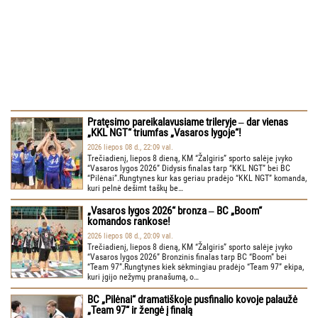
Pratęsimo pareikalavusiame trileryje ‒ dar vienas
„KKL NGT“ triumfas „Vasaros lygoje“!
2026 liepos 08 d., 22:09 val.
Trečiadienį, liepos 8 dieną, KM “Žalgiris” sporto salėje įvyko
“Vasaros lygos 2026” Didysis finalas tarp “KKL NGT” bei BC
“Pilėnai”.Rungtynes kur kas geriau pradėjo “KKL NGT” komanda,
kuri pelnė dešimt taškų be…
„Vasaros lygos 2026“ bronza ‒ BC „Boom“
komandos rankose!
2026 liepos 08 d., 20:09 val.
Trečiadienį, liepos 8 dieną, KM “Žalgiris” sporto salėje įvyko
“Vasaros lygos 2026” Bronzinis finalas tarp BC “Boom” bei
“Team 97”.Rungtynes kiek sėkmingiau pradėjo “Team 97” ekipa,
kuri įgijo nežymų pranašumą, o…
BC „Pilėnai“ dramatiškoje pusfinalio kovoje palaužė
„Team 97“ ir žengė į finalą