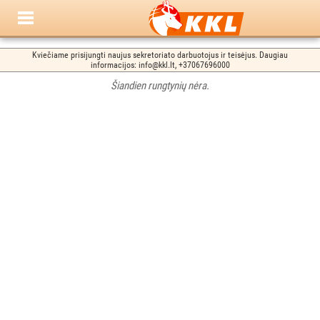
Kviečiame prisijungti naujus sekretoriato darbuotojus ir teisėjus. Daugiau
informacijos: info@kkl.lt, +37067696000
Šiandien rungtynių nėra.