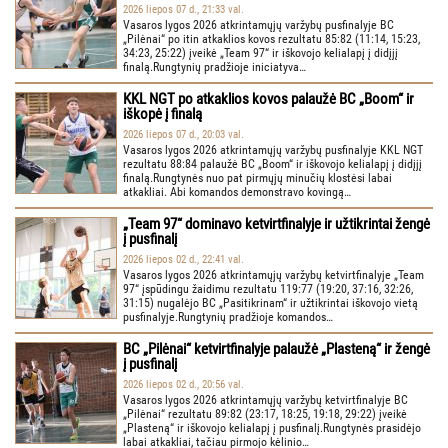
2026 liepos 07 d., 21:33 val.
Vasaros lygos 2026 atkrintamųjų varžybų pusfinalyje BC
„Pilėnai“ po itin atkaklios kovos rezultatu 85:82 (11:14, 15:23,
34:23, 25:22) įveikė „Team 97“ ir iškovojo kelialapį į didįjį
finalą.Rungtynių pradžioje iniciatyva…
KKL NGT po atkaklios kovos palaužė BC „Boom“ ir
iškopė į finalą
2026 liepos 07 d., 20:03 val.
Vasaros lygos 2026 atkrintamųjų varžybų pusfinalyje KKL NGT
rezultatu 88:84 palaužė BC „Boom“ ir iškovojo kelialapį į didįjį
finalą.Rungtynės nuo pat pirmųjų minučių klostėsi labai
atkakliai. Abi komandos demonstravo kovingą…
„Team 97“ dominavo ketvirtfinalyje ir užtikrintai žengė
į pusfinalį
2026 liepos 02 d., 22:41 val.
Vasaros lygos 2026 atkrintamųjų varžybų ketvirtfinalyje „Team
97“ įspūdingu žaidimu rezultatu 119:77 (19:20, 37:16, 32:26,
31:15) nugalėjo BC „Pasitikrinam“ ir užtikrintai iškovojo vietą
pusfinalyje.Rungtynių pradžioje komandos…
BC „Pilėnai“ ketvirtfinalyje palaužė „Plasteną“ ir žengė
į pusfinalį
2026 liepos 02 d., 20:56 val.
Vasaros lygos 2026 atkrintamųjų varžybų ketvirtfinalyje BC
„Pilėnai“ rezultatu 89:82 (23:17, 18:25, 19:18, 29:22) įveikė
„Plasteną“ ir iškovojo kelialapį į pusfinalį.Rungtynės prasidėjo
labai atkakliai, tačiau pirmojo kėlinio…