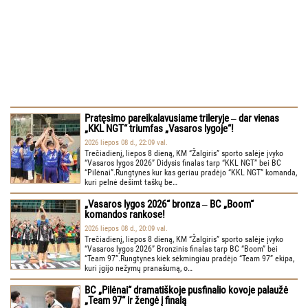
Pratęsimo pareikalavusiame trileryje ‒ dar vienas
„KKL NGT“ triumfas „Vasaros lygoje“!
2026 liepos 08 d., 22:09 val.
Trečiadienį, liepos 8 dieną, KM “Žalgiris” sporto salėje įvyko
“Vasaros lygos 2026” Didysis finalas tarp “KKL NGT” bei BC
“Pilėnai”.Rungtynes kur kas geriau pradėjo “KKL NGT” komanda,
kuri pelnė dešimt taškų be…
„Vasaros lygos 2026“ bronza ‒ BC „Boom“
komandos rankose!
2026 liepos 08 d., 20:09 val.
Trečiadienį, liepos 8 dieną, KM “Žalgiris” sporto salėje įvyko
“Vasaros lygos 2026” Bronzinis finalas tarp BC “Boom” bei
“Team 97”.Rungtynes kiek sėkmingiau pradėjo “Team 97” ekipa,
kuri įgijo nežymų pranašumą, o…
BC „Pilėnai“ dramatiškoje pusfinalio kovoje palaužė
„Team 97“ ir žengė į finalą