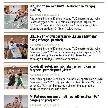
BC „Boom“ įveikė “Dust2 ‒ Rstored” bei žengė į
pusfinalį
2026 birželio 30 d., 22:28 val.
Antradienį, birželio 30 dieną, Kauno TMC sporto salėje įvyko
“Vasaros lygos 2026” ketvirtfinalio rungtynės tarp vietos
BC “Boom” bei svečių “Dust2 - Rstored”.Rungtynes kur kas
sėkmingiau pradėjo BC “Boom” kolektyvas,…
„KKL NGT“ lengvai pervažiavo „Kaunas Mayhem“
ekipą ir žengė į pusfinalį
2026 birželio 30 d., 20:37 val.
Antradienį, birželio 30 dieną, Kauno TMC sporto salėje įvyko
“Vasaros lygos 2026” ketvirtfinalio rungtynės tarp vietos “KKL
NGT” bei svečių “Kaunas Mayhem”.Rungtynes kur kas
sėkmingiau pradėjo aikštelės šeimininkai,…
Kovoje dėl patekimo į atkrintamąsias ‒ „Kaunas
Mayhem“ pergalė prieš „Atletą“
2026 birželio 25 d., 22:54 val.
Ketvirtadienį, birželio 25 dieną, Kauno TMC sporto salėje įvyko
“Vasaros lygos 2026” rungtynės tarp vietos “Kaunas Mayhem”
bei svečių “Atletas”.Rungtynes kiek sėkmingiau pradėjo
aikštelės šeimininkai, kurie šovė į…
M. Pažėros lemiamas metimas nulėmė „Team 97“
pergalę po pratęsimo
2026 birželio 25 d., 21:48 val.