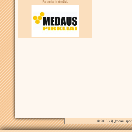
Partneriai ir rėmėjai:
© 2013 VšĮ „Įmonių sport