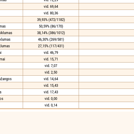
vid. 69,64
vid. 80,36
39,93% (472/1182)
umas
50,59% (86/170)
aiklumas
38,14% (386/1012)
iklumas
46,30% (269/581)
iklumas
27,15% (117/431)
i
vid. 46,79
imai
vid. 15,71
vid. 7,07
vid. 2,50
ažangos
vid. 14,64
vid. 15,43
s
vid. 17,43
os
vid. 0,00
vid. 0,14