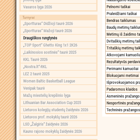
Pelnomi taškai
Vasaros lyga 2026
Praleidžiami taškai
Turnyrai
Bendras taiklumas
„Sportturas“ Didžioji taurė 2026
Baudų metimų taikl
„Sportturas“ Mažoji taurė 2026
Metimų iš žaidimo t
Draugiškos rungtynės
Dvitaškių metimų ta
„TOP Sport“ Ghetto King 1x1 2K26
Tritaškių metimų ta
„Laikinosios sostinės“ taurė 2025
Atkovojami kamuolia
KKL Taurė 2026
Rezultatyvūs perdav
„Nostra.lt“-RKL
Perimami kamuoliai
LEZ 2 taurė 2025
Blokuojami metimai
Women Baltic Basketball League
Išprovokuojamos pr
Venipak taurė
Padaromos klaidos
Mažų miestelių krepšinio lyga
Asmeninės pražango
Lithuanian Bar Association Cup 2025
Nesportinės pražang
Lietuvos kolegijų studentų žaidynės 2026
Techninės pražangos
Lietuvos prof. mokyklų taurė 2026
LSD „Žalgiris“ žaidynės 2026
Kauno rajono mokyklų žaidynės 2026