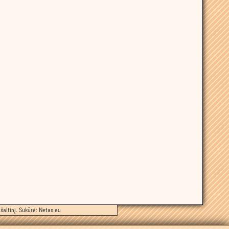
šaltinį. Sukūrė:
Netas.eu