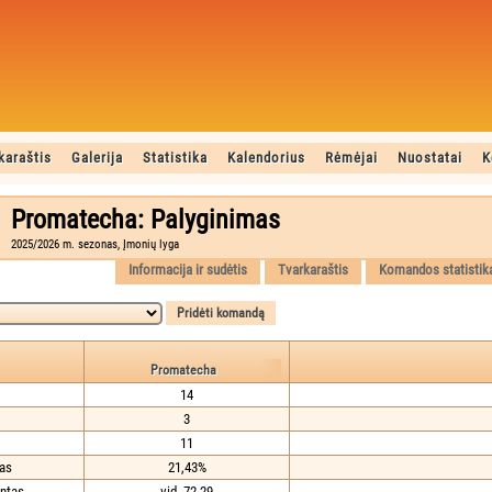
karaštis
Galerija
Statistika
Kalendorius
Rėmėjai
Nuostatai
K
Promatecha: Palyginimas
2025/2026 m. sezonas, Įmonių lyga
Informacija ir sudėtis
Tvarkaraštis
Komandos statistik
Promatecha
14
3
11
tas
21,43%
ntas
vid. 72,29