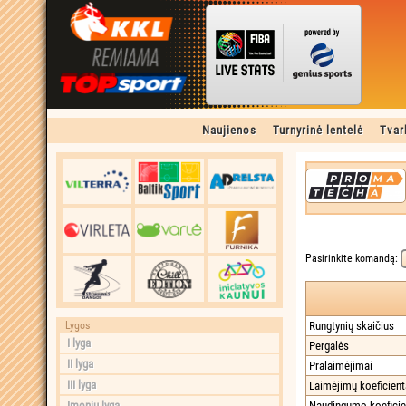
Naujienos
Turnyrinė lentelė
Tvar
Pasirinkite komandą:
Lygos
Rungtynių skaičius
I lyga
Pergalės
II lyga
Pralaimėjimai
III lyga
Laimėjimų koeficien
Įmonių lyga
Naudingumo koeficie