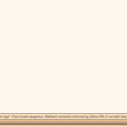
o lyga“. Visos teisės saugomos. Skelbiant svetainės informaciją, būtina KKL.lt nurodyti kaip 