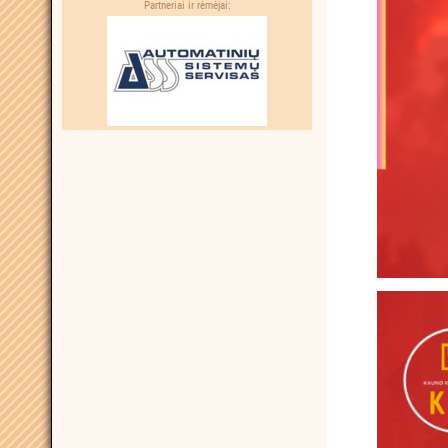
Partneriai ir rėmėjai: