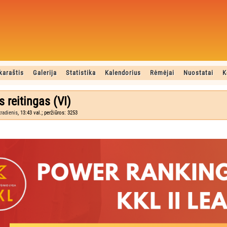
karaštis
Galerija
Statistika
Kalendorius
Rėmėjai
Nuostatai
K
s reitingas (VI)
tradienis
, 13:43 val.; peržiūros: 3253