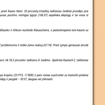
rieš Kauno Rami. 55 procentų tritaškių taiklumas ženkliai prisidėjo prie
ias puolimo reitingas lygoje (106,97) nepalieka abejingų ir tai viena iš
 Gadliausko ir Urbono nusileido Klausučiams, o paskutiniajame ture kausis su
problemomis ir teškė jiems niuksą (67:74). Prieš Lympo geriausiai atrodė
kavo tik 35,3 procento taiklumu iš žaidimo. Apskritai Kautech-2, taiklumas
 po krepšiu (23 PTS, 17 REB) ir pats vienas susitvarkė su GameOn priekine
jų ir pergalė – 93:57, daugiau nei įtikinanti.