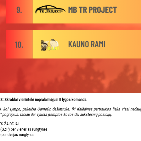
Skroblai vienintelė nepralaimėjusi II lygos komanda.
šti, kol Lympo, pakeičia GameOn dešimtuke. Iki Kalėdinės pertraukos lieka visai nedau
18” pogrupius, tačiau dar vyksta įtemptos kovos dėl aukštesnių pozicijų.
ĖS ŽAIDĖJAI
GZP) per vienerias rungtynes
) per dvejas rungtynes