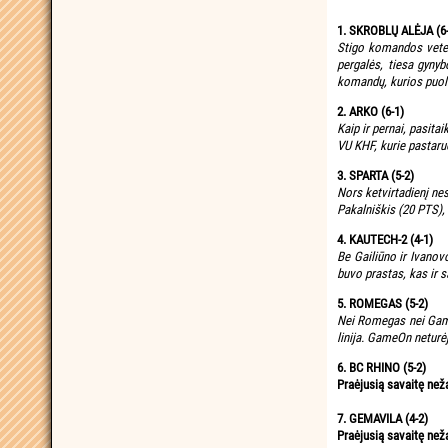
1. SKROBLŲ ALĖJA (6-
Stigo komandos vetera
pergalės, tiesa gynyb
komandų, kurios puoli
2. ARKO (6-1)
Kaip ir pernai, pasita
VU KHF, kurie pastar
3. SPARTA (5-2)
Nors ketvirtadienį ne
Pakalniškis (20 PTS),
4. KAUTECH-2 (4-1)
Be Gailiūno ir Ivanov
buvo prastas, kas ir 
5. ROMEGAS (5-2)
Nei Romegas nei GameO
linija. GameOn neturėj
6. BC RHINO (5-2)
Praėjusią savaitę než
7. GEMAVILA (4-2)
Praėjusią savaitę než