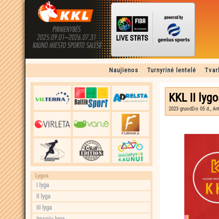
Naujienos
Turnyrinė lentelė
Tvar
KKL II lygo
2023 gruodžio 05 d., An
Lygos
I lyga
II lyga
III lyga
Įmonių lyga