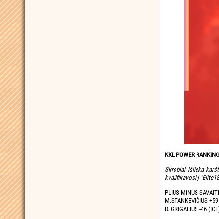
KKL POWER RANKINGS: 
Skroblai išlieka kar
kvalifikavosi į “Elite
PLIUS-MINUS SAVAIT
M.STANKEVIČIUS +59 (
D. GRIGALIUS -46 (ICE