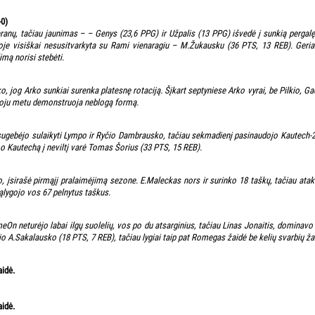
0)
nų, tačiau jaunimas – – Genys (23,6 PPG) ir Užpalis (13 PPG) išvedė į sunkią pergalę p
oje visiškai nesusitvarkyta su Rami vienaragiu – M.Žukausku (36 PTS, 13 REB). Geriaus
mą norisi stebėti.
iko, jog Arko sunkiai surenka platesnę rotaciją. Šįkart septyniese Arko vyrai, be Pilkio,
uoju metu demonstruoja neblogą formą.
sugebėjo sulaikyti Lympo ir Ryčio Dambrausko, tačiau sekmadienį pasinaudojo Kautech-2 
 o Kautechą į neviltį varė Tomas Šorius (33 PTS, 15 REB).
o, įsirašė pirmąjį pralaimėjimą sezone. E.Maleckas nors ir surinko 18 taškų, tačiau ata
sąlygojo vos 67 pelnytus taškus.
n neturėjo labai ilgų suolelių, vos po du atsarginius, tačiau Linas Jonaitis, dominavo
o A.Sakalausko (18 PTS, 7 REB), tačiau lygiai taip pat Romegas žaidė be kelių svarbių žaidė
aidė.
aidė.