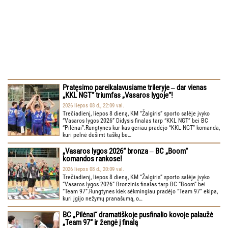
Pratęsimo pareikalavusiame trileryje ‒ dar vienas
„KKL NGT“ triumfas „Vasaros lygoje“!
2026 liepos 08 d., 22:09 val.
Trečiadienį, liepos 8 dieną, KM “Žalgiris” sporto salėje įvyko
“Vasaros lygos 2026” Didysis finalas tarp “KKL NGT” bei BC
“Pilėnai”.Rungtynes kur kas geriau pradėjo “KKL NGT” komanda,
kuri pelnė dešimt taškų be…
„Vasaros lygos 2026“ bronza ‒ BC „Boom“
komandos rankose!
2026 liepos 08 d., 20:09 val.
Trečiadienį, liepos 8 dieną, KM “Žalgiris” sporto salėje įvyko
“Vasaros lygos 2026” Bronzinis finalas tarp BC “Boom” bei
“Team 97”.Rungtynes kiek sėkmingiau pradėjo “Team 97” ekipa,
kuri įgijo nežymų pranašumą, o…
BC „Pilėnai“ dramatiškoje pusfinalio kovoje palaužė
„Team 97“ ir žengė į finalą