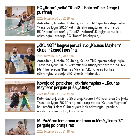
BC „Boom“ įveikė “Dust2 ‒ Rstored” bei žengė į
pusfinalį
2026 birželio 30 d., 22:28 val.
Antradienį, birželio 30 dieną, Kauno TMC sporto salėje įvyko
“Vasaros lygos 2026” ketvirtfinalio rungtynės tarp vietos
BC “Boom” bei svečių “Dust2 - Rstored”.Rungtynes kur kas
sėkmingiau pradėjo BC “Boom” kolektyvas,…
„KKL NGT“ lengvai pervažiavo „Kaunas Mayhem“
ekipą ir žengė į pusfinalį
2026 birželio 30 d., 20:37 val.
Antradienį, birželio 30 dieną, Kauno TMC sporto salėje įvyko
“Vasaros lygos 2026” ketvirtfinalio rungtynės tarp vietos “KKL
NGT” bei svečių “Kaunas Mayhem”.Rungtynes kur kas
sėkmingiau pradėjo aikštelės šeimininkai,…
Kovoje dėl patekimo į atkrintamąsias ‒ „Kaunas
Mayhem“ pergalė prieš „Atletą“
2026 birželio 25 d., 22:54 val.
Ketvirtadienį, birželio 25 dieną, Kauno TMC sporto salėje įvyko
“Vasaros lygos 2026” rungtynės tarp vietos “Kaunas Mayhem”
bei svečių “Atletas”.Rungtynes kiek sėkmingiau pradėjo
aikštelės šeimininkai, kurie šovė į…
M. Pažėros lemiamas metimas nulėmė „Team 97“
pergalę po pratęsimo
2026 birželio 25 d., 21:48 val.