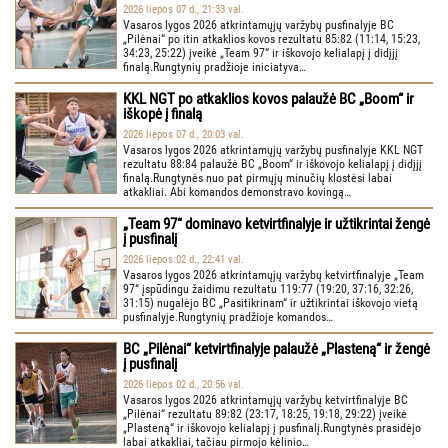
2026 liepos 07 d., 21:33 val.
Vasaros lygos 2026 atkrintamųjų varžybų pusfinalyje BC
„Pilėnai“ po itin atkaklios kovos rezultatu 85:82 (11:14, 15:23,
34:23, 25:22) įveikė „Team 97“ ir iškovojo kelialapį į didįjį
finalą.Rungtynių pradžioje iniciatyva…
KKL NGT po atkaklios kovos palaužė BC „Boom“ ir
iškopė į finalą
2026 liepos 07 d., 20:03 val.
Vasaros lygos 2026 atkrintamųjų varžybų pusfinalyje KKL NGT
rezultatu 88:84 palaužė BC „Boom“ ir iškovojo kelialapį į didįjį
finalą.Rungtynės nuo pat pirmųjų minučių klostėsi labai
atkakliai. Abi komandos demonstravo kovingą…
„Team 97“ dominavo ketvirtfinalyje ir užtikrintai žengė
į pusfinalį
2026 liepos 02 d., 22:41 val.
Vasaros lygos 2026 atkrintamųjų varžybų ketvirtfinalyje „Team
97“ įspūdingu žaidimu rezultatu 119:77 (19:20, 37:16, 32:26,
31:15) nugalėjo BC „Pasitikrinam“ ir užtikrintai iškovojo vietą
pusfinalyje.Rungtynių pradžioje komandos…
BC „Pilėnai“ ketvirtfinalyje palaužė „Plasteną“ ir žengė
į pusfinalį
2026 liepos 02 d., 20:56 val.
Vasaros lygos 2026 atkrintamųjų varžybų ketvirtfinalyje BC
„Pilėnai“ rezultatu 89:82 (23:17, 18:25, 19:18, 29:22) įveikė
„Plasteną“ ir iškovojo kelialapį į pusfinalį.Rungtynės prasidėjo
labai atkakliai, tačiau pirmojo kėlinio…