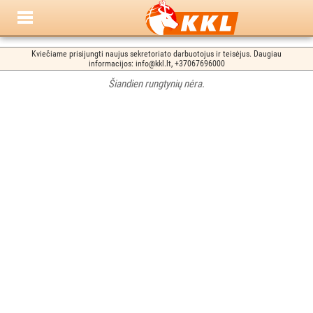
Kviečiame prisijungti naujus sekretoriato darbuotojus ir teisėjus. Daugiau
informacijos: info@kkl.lt, +37067696000
Šiandien rungtynių nėra.