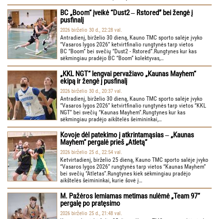
BC „Boom“ įveikė “Dust2 ‒ Rstored” bei žengė į
pusfinalį
2026 birželio 30 d., 22:28 val.
Antradienį, birželio 30 dieną, Kauno TMC sporto salėje įvyko
“Vasaros lygos 2026” ketvirtfinalio rungtynės tarp vietos
BC “Boom” bei svečių “Dust2 - Rstored”.Rungtynes kur kas
sėkmingiau pradėjo BC “Boom” kolektyvas,…
„KKL NGT“ lengvai pervažiavo „Kaunas Mayhem“
ekipą ir žengė į pusfinalį
2026 birželio 30 d., 20:37 val.
Antradienį, birželio 30 dieną, Kauno TMC sporto salėje įvyko
“Vasaros lygos 2026” ketvirtfinalio rungtynės tarp vietos “KKL
NGT” bei svečių “Kaunas Mayhem”.Rungtynes kur kas
sėkmingiau pradėjo aikštelės šeimininkai,…
Kovoje dėl patekimo į atkrintamąsias ‒ „Kaunas
Mayhem“ pergalė prieš „Atletą“
2026 birželio 25 d., 22:54 val.
Ketvirtadienį, birželio 25 dieną, Kauno TMC sporto salėje įvyko
“Vasaros lygos 2026” rungtynės tarp vietos “Kaunas Mayhem”
bei svečių “Atletas”.Rungtynes kiek sėkmingiau pradėjo
aikštelės šeimininkai, kurie šovė į…
M. Pažėros lemiamas metimas nulėmė „Team 97“
pergalę po pratęsimo
2026 birželio 25 d., 21:48 val.