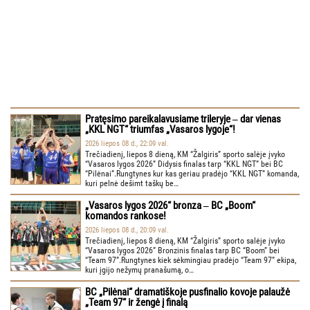
Pratęsimo pareikalavusiame trileryje ‒ dar vienas
„KKL NGT“ triumfas „Vasaros lygoje“!
2026 liepos 08 d., 22:09 val.
Trečiadienį, liepos 8 dieną, KM “Žalgiris” sporto salėje įvyko
“Vasaros lygos 2026” Didysis finalas tarp “KKL NGT” bei BC
“Pilėnai”.Rungtynes kur kas geriau pradėjo “KKL NGT” komanda,
kuri pelnė dešimt taškų be…
„Vasaros lygos 2026“ bronza ‒ BC „Boom“
komandos rankose!
2026 liepos 08 d., 20:09 val.
Trečiadienį, liepos 8 dieną, KM “Žalgiris” sporto salėje įvyko
“Vasaros lygos 2026” Bronzinis finalas tarp BC “Boom” bei
“Team 97”.Rungtynes kiek sėkmingiau pradėjo “Team 97” ekipa,
kuri įgijo nežymų pranašumą, o…
BC „Pilėnai“ dramatiškoje pusfinalio kovoje palaužė
„Team 97“ ir žengė į finalą