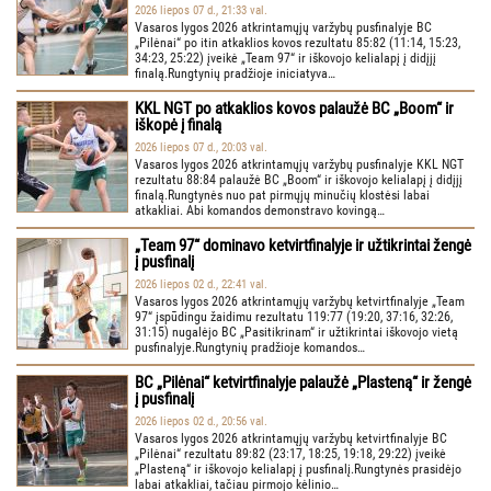
2026 liepos 07 d., 21:33 val.
Vasaros lygos 2026 atkrintamųjų varžybų pusfinalyje BC
„Pilėnai“ po itin atkaklios kovos rezultatu 85:82 (11:14, 15:23,
34:23, 25:22) įveikė „Team 97“ ir iškovojo kelialapį į didįjį
finalą.Rungtynių pradžioje iniciatyva…
KKL NGT po atkaklios kovos palaužė BC „Boom“ ir
iškopė į finalą
2026 liepos 07 d., 20:03 val.
Vasaros lygos 2026 atkrintamųjų varžybų pusfinalyje KKL NGT
rezultatu 88:84 palaužė BC „Boom“ ir iškovojo kelialapį į didįjį
finalą.Rungtynės nuo pat pirmųjų minučių klostėsi labai
atkakliai. Abi komandos demonstravo kovingą…
„Team 97“ dominavo ketvirtfinalyje ir užtikrintai žengė
į pusfinalį
2026 liepos 02 d., 22:41 val.
Vasaros lygos 2026 atkrintamųjų varžybų ketvirtfinalyje „Team
97“ įspūdingu žaidimu rezultatu 119:77 (19:20, 37:16, 32:26,
31:15) nugalėjo BC „Pasitikrinam“ ir užtikrintai iškovojo vietą
pusfinalyje.Rungtynių pradžioje komandos…
BC „Pilėnai“ ketvirtfinalyje palaužė „Plasteną“ ir žengė
į pusfinalį
2026 liepos 02 d., 20:56 val.
Vasaros lygos 2026 atkrintamųjų varžybų ketvirtfinalyje BC
„Pilėnai“ rezultatu 89:82 (23:17, 18:25, 19:18, 29:22) įveikė
„Plasteną“ ir iškovojo kelialapį į pusfinalį.Rungtynės prasidėjo
labai atkakliai, tačiau pirmojo kėlinio…