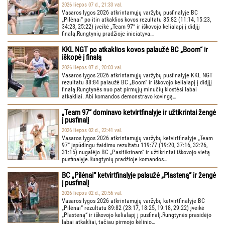
2026 liepos 07 d., 21:33 val.
Vasaros lygos 2026 atkrintamųjų varžybų pusfinalyje BC
„Pilėnai“ po itin atkaklios kovos rezultatu 85:82 (11:14, 15:23,
34:23, 25:22) įveikė „Team 97“ ir iškovojo kelialapį į didįjį
finalą.Rungtynių pradžioje iniciatyva…
KKL NGT po atkaklios kovos palaužė BC „Boom“ ir
iškopė į finalą
2026 liepos 07 d., 20:03 val.
Vasaros lygos 2026 atkrintamųjų varžybų pusfinalyje KKL NGT
rezultatu 88:84 palaužė BC „Boom“ ir iškovojo kelialapį į didįjį
finalą.Rungtynės nuo pat pirmųjų minučių klostėsi labai
atkakliai. Abi komandos demonstravo kovingą…
„Team 97“ dominavo ketvirtfinalyje ir užtikrintai žengė
į pusfinalį
2026 liepos 02 d., 22:41 val.
Vasaros lygos 2026 atkrintamųjų varžybų ketvirtfinalyje „Team
97“ įspūdingu žaidimu rezultatu 119:77 (19:20, 37:16, 32:26,
31:15) nugalėjo BC „Pasitikrinam“ ir užtikrintai iškovojo vietą
pusfinalyje.Rungtynių pradžioje komandos…
BC „Pilėnai“ ketvirtfinalyje palaužė „Plasteną“ ir žengė
į pusfinalį
2026 liepos 02 d., 20:56 val.
Vasaros lygos 2026 atkrintamųjų varžybų ketvirtfinalyje BC
„Pilėnai“ rezultatu 89:82 (23:17, 18:25, 19:18, 29:22) įveikė
„Plasteną“ ir iškovojo kelialapį į pusfinalį.Rungtynės prasidėjo
labai atkakliai, tačiau pirmojo kėlinio…