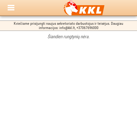
Kviečiame prisijungti naujus sekretoriato darbuotojus ir teisėjus. Daugiau
informacijos: info@kkl.lt, +37067696000
Šiandien rungtynių nėra.