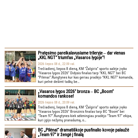
Pratęsimo pareikalavusiame trileryje ‒ dar vienas
„KKL NGT“ triumfas „Vasaros lygoje“!
2026 liepos 08 d., 22:09 val.
Trečiadienį, liepos 8 dieną, KM “Žalgiris” sporto salėje įvyko
“Vasaros lygos 2026” Didysis finalas tarp “KKL NGT” bei BC
“Pilėnai”.Rungtynes kur kas geriau pradėjo “KKL NGT” komanda,
kuri pelnė dešimt taškų be…
„Vasaros lygos 2026“ bronza ‒ BC „Boom“
komandos rankose!
2026 liepos 08 d., 20:09 val.
Trečiadienį, liepos 8 dieną, KM “Žalgiris” sporto salėje įvyko
“Vasaros lygos 2026” Bronzinis finalas tarp BC “Boom” bei
“Team 97”.Rungtynes kiek sėkmingiau pradėjo “Team 97” ekipa,
kuri įgijo nežymų pranašumą, o…
BC „Pilėnai“ dramatiškoje pusfinalio kovoje palaužė
„Team 97“ ir žengė į finalą