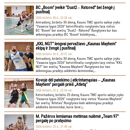
BC „Boom“ įveikė “Dust2 ‒ Rstored” bei žengė į
pusfinalį
2026 birželio 30 d., 22:28 val.
Antradienį, birželio 30 dieną, Kauno TMC sporto salėje įvyko
“Vasaros lygos 2026” ketvirtfinalio rungtynės tarp vietos
BC “Boom” bei svečių “Dust2 - Rstored”.Rungtynes kur kas
sėkmingiau pradėjo BC “Boom” kolektyvas,…
„KKL NGT“ lengvai pervažiavo „Kaunas Mayhem“
ekipą ir žengė į pusfinalį
2026 birželio 30 d., 20:37 val.
Antradienį, birželio 30 dieną, Kauno TMC sporto salėje įvyko
“Vasaros lygos 2026” ketvirtfinalio rungtynės tarp vietos “KKL
NGT” bei svečių “Kaunas Mayhem”.Rungtynes kur kas
sėkmingiau pradėjo aikštelės šeimininkai,…
Kovoje dėl patekimo į atkrintamąsias ‒ „Kaunas
Mayhem“ pergalė prieš „Atletą“
2026 birželio 25 d., 22:54 val.
Ketvirtadienį, birželio 25 dieną, Kauno TMC sporto salėje įvyko
“Vasaros lygos 2026” rungtynės tarp vietos “Kaunas Mayhem”
bei svečių “Atletas”.Rungtynes kiek sėkmingiau pradėjo
aikštelės šeimininkai, kurie šovė į…
M. Pažėros lemiamas metimas nulėmė „Team 97“
pergalę po pratęsimo
2026 birželio 25 d., 21:48 val.