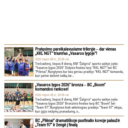
Pratęsimo pareikalavusiame trileryje ‒ dar vienas
„KKL NGT“ triumfas „Vasaros lygoje“!
2026 liepos 08 d., 22:09 val.
Trečiadienį, liepos 8 dieną, KM “Žalgiris” sporto salėje įvyko
“Vasaros lygos 2026” Didysis finalas tarp “KKL NGT” bei BC
“Pilėnai”.Rungtynes kur kas geriau pradėjo “KKL NGT” komanda,
kuri pelnė dešimt taškų be…
„Vasaros lygos 2026“ bronza ‒ BC „Boom“
komandos rankose!
2026 liepos 08 d., 20:09 val.
Trečiadienį, liepos 8 dieną, KM “Žalgiris” sporto salėje įvyko
“Vasaros lygos 2026” Bronzinis finalas tarp BC “Boom” bei
“Team 97”.Rungtynes kiek sėkmingiau pradėjo “Team 97” ekipa,
kuri įgijo nežymų pranašumą, o…
BC „Pilėnai“ dramatiškoje pusfinalio kovoje palaužė
„Team 97“ ir žengė į finalą