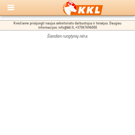
Kviečiame prisijungti naujus sekretoriato darbuotojus ir teisėjus. Daugiau
informacijos: info@kkl.lt, +37067696000
Šiandien rungtynių nėra.