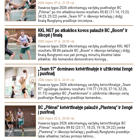
2026 liepos 07 d., 21:33 val.
Vasaros lygos 2026 atkrintamųjų varžybų pusfinalyje BC
„Pilėnai“ po itin atkaklios kovos rezultatu 85:82 (11:14, 15:23,
34:23, 25:22) įveikė „Team 97“ ir iškovojo kelialapį į didįjį
finalą.Rungtynių pradžioje iniciatyva…
KKL NGT po atkaklios kovos palaužė BC „Boom“ ir
iškopė į finalą
2026 liepos 07 d., 20:03 val.
Vasaros lygos 2026 atkrintamųjų varžybų pusfinalyje KKL NGT
rezultatu 88:84 palaužė BC „Boom“ ir iškovojo kelialapį į didįjį
finalą.Rungtynės nuo pat pirmųjų minučių klostėsi labai
atkakliai. Abi komandos demonstravo kovingą…
„Team 97“ dominavo ketvirtfinalyje ir užtikrintai žengė
į pusfinalį
2026 liepos 02 d., 22:41 val.
Vasaros lygos 2026 atkrintamųjų varžybų ketvirtfinalyje „Team
97“ įspūdingu žaidimu rezultatu 119:77 (19:20, 37:16, 32:26,
31:15) nugalėjo BC „Pasitikrinam“ ir užtikrintai iškovojo vietą
pusfinalyje.Rungtynių pradžioje komandos…
BC „Pilėnai“ ketvirtfinalyje palaužė „Plasteną“ ir žengė
į pusfinalį
2026 liepos 02 d., 20:56 val.
Vasaros lygos 2026 atkrintamųjų varžybų ketvirtfinalyje BC
„Pilėnai“ rezultatu 89:82 (23:17, 18:25, 19:18, 29:22) įveikė
„Plasteną“ ir iškovojo kelialapį į pusfinalį.Rungtynės prasidėjo
labai atkakliai, tačiau pirmojo kėlinio…