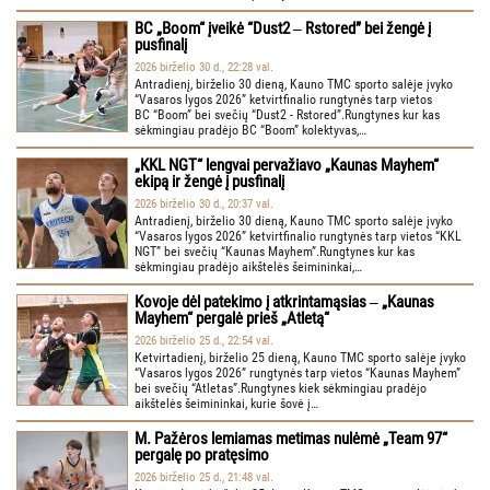
BC „Boom“ įveikė “Dust2 ‒ Rstored” bei žengė į
pusfinalį
2026 birželio 30 d., 22:28 val.
Antradienį, birželio 30 dieną, Kauno TMC sporto salėje įvyko
“Vasaros lygos 2026” ketvirtfinalio rungtynės tarp vietos
BC “Boom” bei svečių “Dust2 - Rstored”.Rungtynes kur kas
sėkmingiau pradėjo BC “Boom” kolektyvas,…
„KKL NGT“ lengvai pervažiavo „Kaunas Mayhem“
ekipą ir žengė į pusfinalį
2026 birželio 30 d., 20:37 val.
Antradienį, birželio 30 dieną, Kauno TMC sporto salėje įvyko
“Vasaros lygos 2026” ketvirtfinalio rungtynės tarp vietos “KKL
NGT” bei svečių “Kaunas Mayhem”.Rungtynes kur kas
sėkmingiau pradėjo aikštelės šeimininkai,…
Kovoje dėl patekimo į atkrintamąsias ‒ „Kaunas
Mayhem“ pergalė prieš „Atletą“
2026 birželio 25 d., 22:54 val.
Ketvirtadienį, birželio 25 dieną, Kauno TMC sporto salėje įvyko
“Vasaros lygos 2026” rungtynės tarp vietos “Kaunas Mayhem”
bei svečių “Atletas”.Rungtynes kiek sėkmingiau pradėjo
aikštelės šeimininkai, kurie šovė į…
M. Pažėros lemiamas metimas nulėmė „Team 97“
pergalę po pratęsimo
2026 birželio 25 d., 21:48 val.