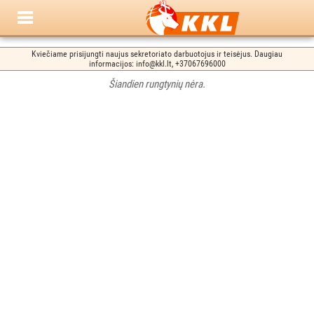
Kviečiame prisijungti naujus sekretoriato darbuotojus ir teisėjus. Daugiau
informacijos: info@kkl.lt, +37067696000
Šiandien rungtynių nėra.