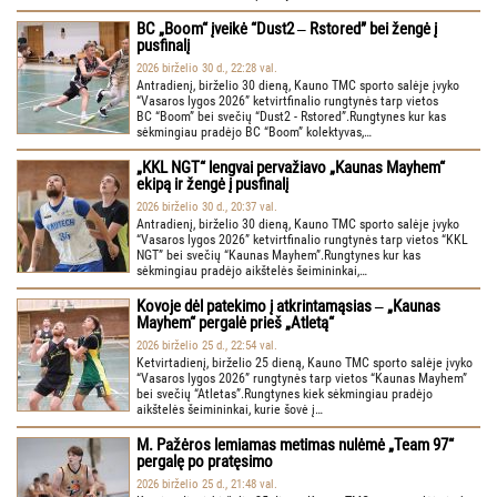
BC „Boom“ įveikė “Dust2 ‒ Rstored” bei žengė į
pusfinalį
2026 birželio 30 d., 22:28 val.
Antradienį, birželio 30 dieną, Kauno TMC sporto salėje įvyko
“Vasaros lygos 2026” ketvirtfinalio rungtynės tarp vietos
BC “Boom” bei svečių “Dust2 - Rstored”.Rungtynes kur kas
sėkmingiau pradėjo BC “Boom” kolektyvas,…
„KKL NGT“ lengvai pervažiavo „Kaunas Mayhem“
ekipą ir žengė į pusfinalį
2026 birželio 30 d., 20:37 val.
Antradienį, birželio 30 dieną, Kauno TMC sporto salėje įvyko
“Vasaros lygos 2026” ketvirtfinalio rungtynės tarp vietos “KKL
NGT” bei svečių “Kaunas Mayhem”.Rungtynes kur kas
sėkmingiau pradėjo aikštelės šeimininkai,…
Kovoje dėl patekimo į atkrintamąsias ‒ „Kaunas
Mayhem“ pergalė prieš „Atletą“
2026 birželio 25 d., 22:54 val.
Ketvirtadienį, birželio 25 dieną, Kauno TMC sporto salėje įvyko
“Vasaros lygos 2026” rungtynės tarp vietos “Kaunas Mayhem”
bei svečių “Atletas”.Rungtynes kiek sėkmingiau pradėjo
aikštelės šeimininkai, kurie šovė į…
M. Pažėros lemiamas metimas nulėmė „Team 97“
pergalę po pratęsimo
2026 birželio 25 d., 21:48 val.