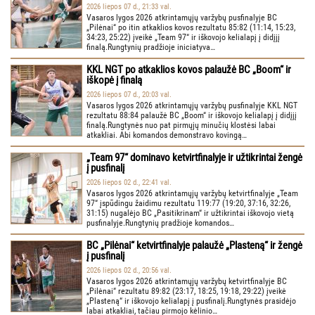
2026 liepos 07 d., 21:33 val.
Vasaros lygos 2026 atkrintamųjų varžybų pusfinalyje BC
„Pilėnai“ po itin atkaklios kovos rezultatu 85:82 (11:14, 15:23,
34:23, 25:22) įveikė „Team 97“ ir iškovojo kelialapį į didįjį
finalą.Rungtynių pradžioje iniciatyva…
KKL NGT po atkaklios kovos palaužė BC „Boom“ ir
iškopė į finalą
2026 liepos 07 d., 20:03 val.
Vasaros lygos 2026 atkrintamųjų varžybų pusfinalyje KKL NGT
rezultatu 88:84 palaužė BC „Boom“ ir iškovojo kelialapį į didįjį
finalą.Rungtynės nuo pat pirmųjų minučių klostėsi labai
atkakliai. Abi komandos demonstravo kovingą…
„Team 97“ dominavo ketvirtfinalyje ir užtikrintai žengė
į pusfinalį
2026 liepos 02 d., 22:41 val.
Vasaros lygos 2026 atkrintamųjų varžybų ketvirtfinalyje „Team
97“ įspūdingu žaidimu rezultatu 119:77 (19:20, 37:16, 32:26,
31:15) nugalėjo BC „Pasitikrinam“ ir užtikrintai iškovojo vietą
pusfinalyje.Rungtynių pradžioje komandos…
BC „Pilėnai“ ketvirtfinalyje palaužė „Plasteną“ ir žengė
į pusfinalį
2026 liepos 02 d., 20:56 val.
Vasaros lygos 2026 atkrintamųjų varžybų ketvirtfinalyje BC
„Pilėnai“ rezultatu 89:82 (23:17, 18:25, 19:18, 29:22) įveikė
„Plasteną“ ir iškovojo kelialapį į pusfinalį.Rungtynės prasidėjo
labai atkakliai, tačiau pirmojo kėlinio…