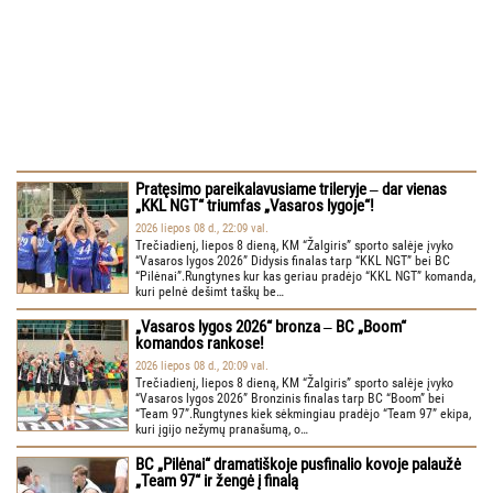
Pratęsimo pareikalavusiame trileryje ‒ dar vienas
„KKL NGT“ triumfas „Vasaros lygoje“!
2026 liepos 08 d., 22:09 val.
Trečiadienį, liepos 8 dieną, KM “Žalgiris” sporto salėje įvyko
“Vasaros lygos 2026” Didysis finalas tarp “KKL NGT” bei BC
“Pilėnai”.Rungtynes kur kas geriau pradėjo “KKL NGT” komanda,
kuri pelnė dešimt taškų be…
„Vasaros lygos 2026“ bronza ‒ BC „Boom“
komandos rankose!
2026 liepos 08 d., 20:09 val.
Trečiadienį, liepos 8 dieną, KM “Žalgiris” sporto salėje įvyko
“Vasaros lygos 2026” Bronzinis finalas tarp BC “Boom” bei
“Team 97”.Rungtynes kiek sėkmingiau pradėjo “Team 97” ekipa,
kuri įgijo nežymų pranašumą, o…
BC „Pilėnai“ dramatiškoje pusfinalio kovoje palaužė
„Team 97“ ir žengė į finalą