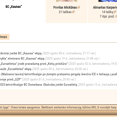
BC „Kaunas“
Povilas Mickūnas
Almantas Karpavi
21 taškas
14 taškų
7 išpr. praž.
tikrintai įveikė BC „Kaunas“ ekipą
(2025 spalio 08 d., trečiadienis, 21:17 val.)
arykla“ eliminavo BC „Kaunas“ ekipą
(2025 spalio 19 d., sekmadienis, 21:48 val.)
 „Euroatletas“ įrodė pranašumą prieš „Kelių priežiūra“
(2025 spalio 02 d., ketvirtadienis, 19:5
laužė „Euroatletas“ ekipą
(2025 spalio 09 d., ketvirtadienis, 20:20 val.)
 (Mažosios taurės) ketvirtfinalyje po įtempto pratęsimo pergalę švenčia ICE ir keliauja į pusf
ovoje prieš ,,GZP“
(2025 spalio 01 d., trečiadienis, 20:45 val.)
2025 ketvirtfinalyje BC Domeikava -Ekotroba įveikė Euroatletą
(2025 spalio 15 d., trečiadienis
o lyga“. Visos teisės saugomos. Skelbiant svetainės informaciją, būtina KKL.lt nurodyti kaip 