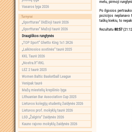
metu, pirmoji rungtyn
Vasaros lyga 2026
Po ilgosios pertrauko
pozicijos neplanavo t
Turnyrai
taškų kiekiu, to nepak
„Sportturas“ Didžioji taurė 2026
„Sportturas“ Mažoji taurė 2026
Rezultatu
80:57
(21:12
Draugiškos rungtynės
„TOP Sport“ Ghetto King 1x1 2K26
„Laikinosios sostinės“ taurė 2025
KKL Taurė 2026
„Nostra.lt“-RKL
LEZ 2 taurė 2025
Women Baltic Basketball League
Venipak taurė
Mažų miestelių krepšinio lyga
Lithuanian Bar Association Cup 2025
Lietuvos kolegijų studentų žaidynės 2026
Lietuvos prof. mokyklų taurė 2026
LSD „Žalgiris“ žaidynės 2026
Kauno rajono mokyklų žaidynės 2026