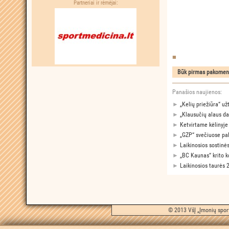
Partneriai ir rėmėjai:
Panašios naujienos:
►
„Kelių priežiūra“ už
►
„Klausučių alaus d
►
Ketvirtame kėlinyje
►
„GZP“ svečiuose pa
►
Laikinosios sostinės
►
,,BC Kaunas“ krito k
►
Laikinosios taurės 
© 2013 VšĮ „Įmonių sport