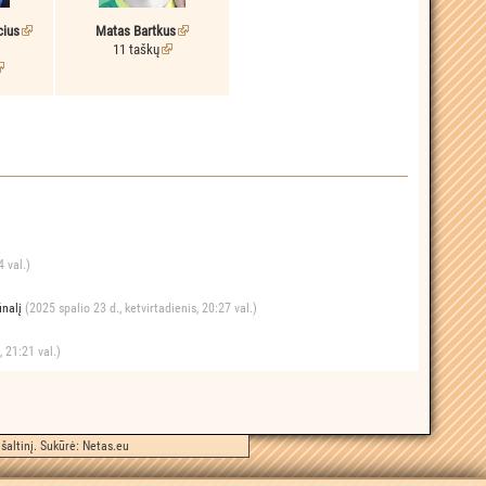
cius
Matas Bartkus
11 taškų
4 val.)
inalį
(2025 spalio 23 d., ketvirtadienis, 20:27 val.)
, 21:21 val.)
šaltinį. Sukūrė:
Netas.eu