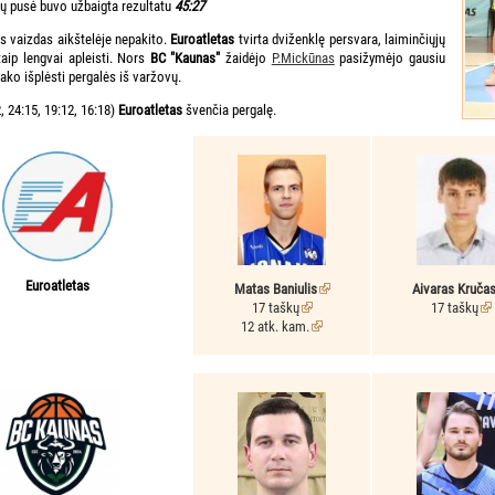
ių pusė buvo užbaigta rezultatu
45:27
s vaizdas aikštelėje nepakito.
Euroatletas
tvirta dviženklę persvara, laiminčiųjų
aip lengvai apleisti. Nors
BC "Kaunas"
žaidėjo
P.Mickūnas
pasižymėjo gausiu
ako išplėsti pergalės iš varžovų.
, 24:15, 19:12, 16:18)
Euroatletas
švenčia pergalę.
Euroatletas
Matas Baniulis
Aivaras Kruča
17 taškų
17 taškų
12 atk. kam.