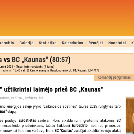
karaštis
Galerija
Statistika
Kalendorius
Rėmėjai
Nuostatai
K
s
vs
BC „Kaunas“
(
80:57
)
taurė 2025 » Sezoninės rungtynės (1 turas)
irtadienis
, 18:40 val. @ Kauno energija, Raudondvario pl. 84, Kaunas, LT-47179
Komandų palyginimas
“ užtikrintai laimėjo prieš BC „Kaunas“
tadienis, 19:57 val., peržiūros: 347
uno energijos salėje įvyko "Laikinosios sostinės" taurės 2025 rungtynės tarp
nas"
ekipų.
ynes pradėjo
Euroatletas
žaidėjai. Nors atkaklumu ir greitomis atakomis
BC
 nesusileido priešininkams, tačiau taiklesni
Euroatleto
metimai, pirmosios
e nuosekliai tolo nuo varžovų. Nors
BC "Kaunas"
žaidėjai atkakliai kovojo atakų