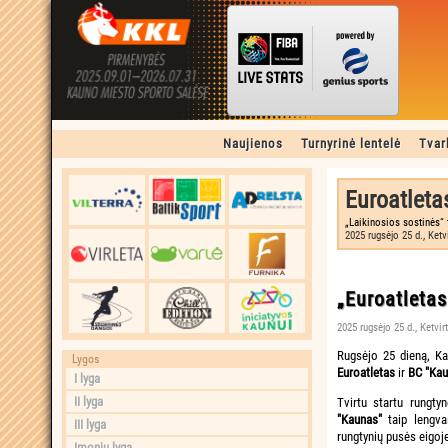
Naujienos
Turnyrinė lentelė
Tvar
Euroatleta
„Laikinosios sostinės“ 
2025 rugsėjo 25 d., Ketv
„Euroatletas
2025 rugsėjo 25 d., Ketvir
Rugsėjo 25 dieną, Ka
Lygos
Euroatletas
ir
BC "Kau
I lyga
II lyga
Tvirtu startu rungt
"Kaunas"
taip lengvai
III lyga
rungtynių pusės eigoj
Įmonių lyga