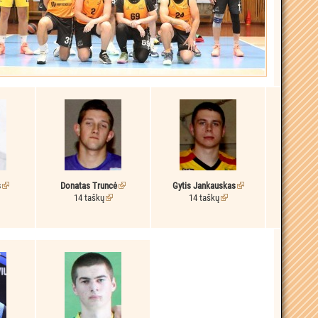
s
Donatas Truncė
Gytis Jankauskas
Linas 
14 taškų
14 taškų
11 
11 at