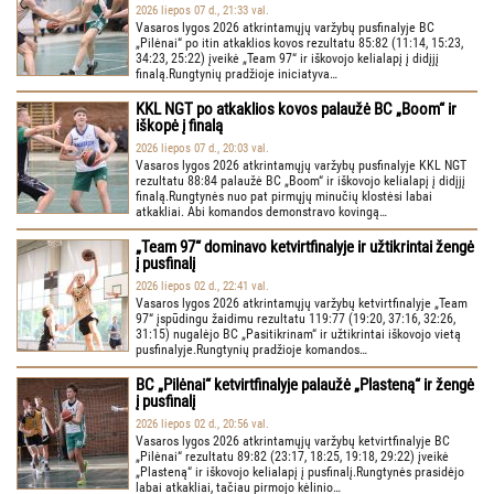
2026 liepos 07 d., 21:33 val.
Vasaros lygos 2026 atkrintamųjų varžybų pusfinalyje BC
„Pilėnai“ po itin atkaklios kovos rezultatu 85:82 (11:14, 15:23,
34:23, 25:22) įveikė „Team 97“ ir iškovojo kelialapį į didįjį
finalą.Rungtynių pradžioje iniciatyva…
KKL NGT po atkaklios kovos palaužė BC „Boom“ ir
iškopė į finalą
2026 liepos 07 d., 20:03 val.
Vasaros lygos 2026 atkrintamųjų varžybų pusfinalyje KKL NGT
rezultatu 88:84 palaužė BC „Boom“ ir iškovojo kelialapį į didįjį
finalą.Rungtynės nuo pat pirmųjų minučių klostėsi labai
atkakliai. Abi komandos demonstravo kovingą…
„Team 97“ dominavo ketvirtfinalyje ir užtikrintai žengė
į pusfinalį
2026 liepos 02 d., 22:41 val.
Vasaros lygos 2026 atkrintamųjų varžybų ketvirtfinalyje „Team
97“ įspūdingu žaidimu rezultatu 119:77 (19:20, 37:16, 32:26,
31:15) nugalėjo BC „Pasitikrinam“ ir užtikrintai iškovojo vietą
pusfinalyje.Rungtynių pradžioje komandos…
BC „Pilėnai“ ketvirtfinalyje palaužė „Plasteną“ ir žengė
į pusfinalį
2026 liepos 02 d., 20:56 val.
Vasaros lygos 2026 atkrintamųjų varžybų ketvirtfinalyje BC
„Pilėnai“ rezultatu 89:82 (23:17, 18:25, 19:18, 29:22) įveikė
„Plasteną“ ir iškovojo kelialapį į pusfinalį.Rungtynės prasidėjo
labai atkakliai, tačiau pirmojo kėlinio…