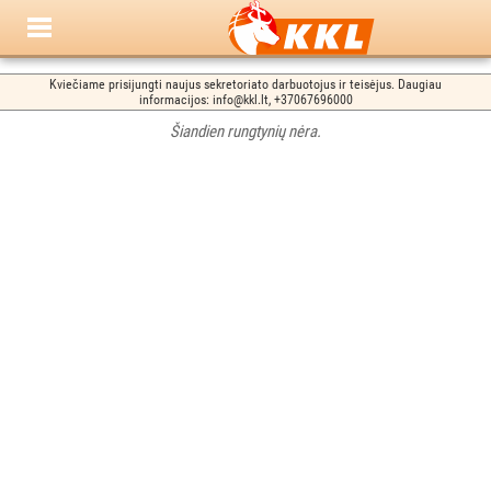
Kviečiame prisijungti naujus sekretoriato darbuotojus ir teisėjus. Daugiau
informacijos: info@kkl.lt, +37067696000
Šiandien rungtynių nėra.