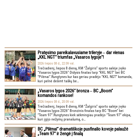
Pratęsimo pareikalavusiame trileryje ‒ dar vienas
„KKL NGT“ triumfas „Vasaros lygoje“!
2026 liepos 08 d., 22:09 val.
Trečiadienį, liepos 8 dieną, KM “Žalgiris” sporto salėje įvyko
“Vasaros lygos 2026” Didysis finalas tarp “KKL NGT” bei BC
“Pilėnai”.Rungtynes kur kas geriau pradėjo “KKL NGT” komanda,
kuri pelnė dešimt taškų be…
„Vasaros lygos 2026“ bronza ‒ BC „Boom“
komandos rankose!
2026 liepos 08 d., 20:09 val.
Trečiadienį, liepos 8 dieną, KM “Žalgiris” sporto salėje įvyko
“Vasaros lygos 2026” Bronzinis finalas tarp BC “Boom” bei
“Team 97”.Rungtynes kiek sėkmingiau pradėjo “Team 97” ekipa,
kuri įgijo nežymų pranašumą, o…
BC „Pilėnai“ dramatiškoje pusfinalio kovoje palaužė
„Team 97“ ir žengė į finalą