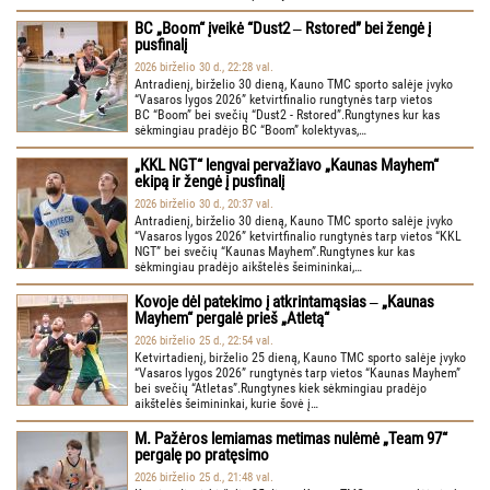
BC „Boom“ įveikė “Dust2 ‒ Rstored” bei žengė į
pusfinalį
2026 birželio 30 d., 22:28 val.
Antradienį, birželio 30 dieną, Kauno TMC sporto salėje įvyko
“Vasaros lygos 2026” ketvirtfinalio rungtynės tarp vietos
BC “Boom” bei svečių “Dust2 - Rstored”.Rungtynes kur kas
sėkmingiau pradėjo BC “Boom” kolektyvas,…
„KKL NGT“ lengvai pervažiavo „Kaunas Mayhem“
ekipą ir žengė į pusfinalį
2026 birželio 30 d., 20:37 val.
Antradienį, birželio 30 dieną, Kauno TMC sporto salėje įvyko
“Vasaros lygos 2026” ketvirtfinalio rungtynės tarp vietos “KKL
NGT” bei svečių “Kaunas Mayhem”.Rungtynes kur kas
sėkmingiau pradėjo aikštelės šeimininkai,…
Kovoje dėl patekimo į atkrintamąsias ‒ „Kaunas
Mayhem“ pergalė prieš „Atletą“
2026 birželio 25 d., 22:54 val.
Ketvirtadienį, birželio 25 dieną, Kauno TMC sporto salėje įvyko
“Vasaros lygos 2026” rungtynės tarp vietos “Kaunas Mayhem”
bei svečių “Atletas”.Rungtynes kiek sėkmingiau pradėjo
aikštelės šeimininkai, kurie šovė į…
M. Pažėros lemiamas metimas nulėmė „Team 97“
pergalę po pratęsimo
2026 birželio 25 d., 21:48 val.