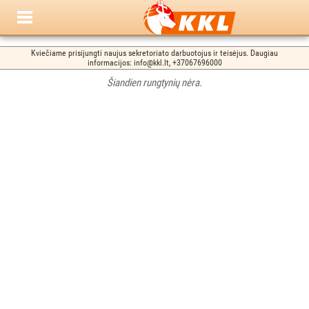
Kviečiame prisijungti naujus sekretoriato darbuotojus ir teisėjus. Daugiau
informacijos: info@kkl.lt, +37067696000
Šiandien rungtynių nėra.