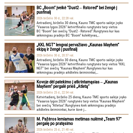
BC „Boom“ įveikė “Dust2 ‒ Rstored” bei žengė į
pusfinalį
2026 birželio 30 d., 22:28 val.
Antradienį, birželio 30 dieną, Kauno TMC sporto salėje įvyko
“Vasaros lygos 2026” ketvirtfinalio rungtynės tarp vietos
BC “Boom” bei svečių “Dust2 - Rstored”.Rungtynes kur kas
sėkmingiau pradėjo BC “Boom” kolektyvas,…
„KKL NGT“ lengvai pervažiavo „Kaunas Mayhem“
ekipą ir žengė į pusfinalį
2026 birželio 30 d., 20:37 val.
Antradienį, birželio 30 dieną, Kauno TMC sporto salėje įvyko
“Vasaros lygos 2026” ketvirtfinalio rungtynės tarp vietos “KKL
NGT” bei svečių “Kaunas Mayhem”.Rungtynes kur kas
sėkmingiau pradėjo aikštelės šeimininkai,…
Kovoje dėl patekimo į atkrintamąsias ‒ „Kaunas
Mayhem“ pergalė prieš „Atletą“
2026 birželio 25 d., 22:54 val.
Ketvirtadienį, birželio 25 dieną, Kauno TMC sporto salėje įvyko
“Vasaros lygos 2026” rungtynės tarp vietos “Kaunas Mayhem”
bei svečių “Atletas”.Rungtynes kiek sėkmingiau pradėjo
aikštelės šeimininkai, kurie šovė į…
M. Pažėros lemiamas metimas nulėmė „Team 97“
pergalę po pratęsimo
2026 birželio 25 d., 21:48 val.