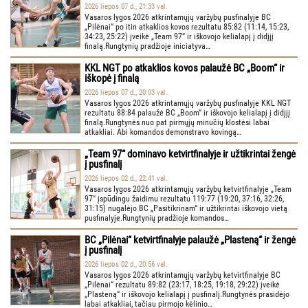
2026 liepos 07 d., 21:33 val.
Vasaros lygos 2026 atkrintamųjų varžybų pusfinalyje BC
„Pilėnai“ po itin atkaklios kovos rezultatu 85:82 (11:14, 15:23,
34:23, 25:22) įveikė „Team 97“ ir iškovojo kelialapį į didįjį
finalą.Rungtynių pradžioje iniciatyva…
KKL NGT po atkaklios kovos palaužė BC „Boom“ ir
iškopė į finalą
2026 liepos 07 d., 20:03 val.
Vasaros lygos 2026 atkrintamųjų varžybų pusfinalyje KKL NGT
rezultatu 88:84 palaužė BC „Boom“ ir iškovojo kelialapį į didįjį
finalą.Rungtynės nuo pat pirmųjų minučių klostėsi labai
atkakliai. Abi komandos demonstravo kovingą…
„Team 97“ dominavo ketvirtfinalyje ir užtikrintai žengė
į pusfinalį
2026 liepos 02 d., 22:41 val.
Vasaros lygos 2026 atkrintamųjų varžybų ketvirtfinalyje „Team
97“ įspūdingu žaidimu rezultatu 119:77 (19:20, 37:16, 32:26,
31:15) nugalėjo BC „Pasitikrinam“ ir užtikrintai iškovojo vietą
pusfinalyje.Rungtynių pradžioje komandos…
BC „Pilėnai“ ketvirtfinalyje palaužė „Plasteną“ ir žengė
į pusfinalį
2026 liepos 02 d., 20:56 val.
Vasaros lygos 2026 atkrintamųjų varžybų ketvirtfinalyje BC
„Pilėnai“ rezultatu 89:82 (23:17, 18:25, 19:18, 29:22) įveikė
„Plasteną“ ir iškovojo kelialapį į pusfinalį.Rungtynės prasidėjo
labai atkakliai, tačiau pirmojo kėlinio…