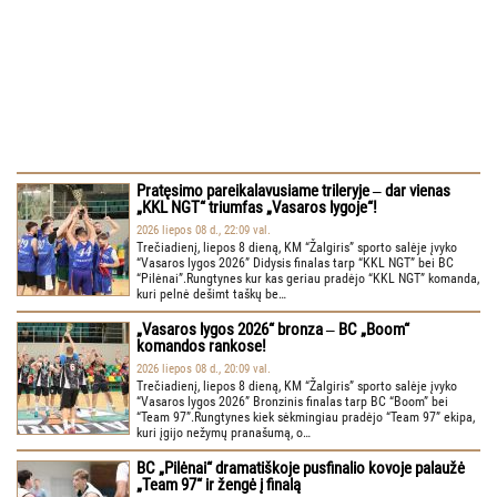
Pratęsimo pareikalavusiame trileryje ‒ dar vienas
„KKL NGT“ triumfas „Vasaros lygoje“!
2026 liepos 08 d., 22:09 val.
Trečiadienį, liepos 8 dieną, KM “Žalgiris” sporto salėje įvyko
“Vasaros lygos 2026” Didysis finalas tarp “KKL NGT” bei BC
“Pilėnai”.Rungtynes kur kas geriau pradėjo “KKL NGT” komanda,
kuri pelnė dešimt taškų be…
„Vasaros lygos 2026“ bronza ‒ BC „Boom“
komandos rankose!
2026 liepos 08 d., 20:09 val.
Trečiadienį, liepos 8 dieną, KM “Žalgiris” sporto salėje įvyko
“Vasaros lygos 2026” Bronzinis finalas tarp BC “Boom” bei
“Team 97”.Rungtynes kiek sėkmingiau pradėjo “Team 97” ekipa,
kuri įgijo nežymų pranašumą, o…
BC „Pilėnai“ dramatiškoje pusfinalio kovoje palaužė
„Team 97“ ir žengė į finalą