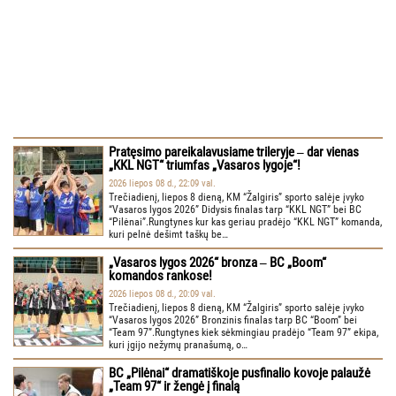
Pratęsimo pareikalavusiame trileryje ‒ dar vienas
„KKL NGT“ triumfas „Vasaros lygoje“!
2026 liepos 08 d., 22:09 val.
Trečiadienį, liepos 8 dieną, KM “Žalgiris” sporto salėje įvyko
“Vasaros lygos 2026” Didysis finalas tarp “KKL NGT” bei BC
“Pilėnai”.Rungtynes kur kas geriau pradėjo “KKL NGT” komanda,
kuri pelnė dešimt taškų be…
„Vasaros lygos 2026“ bronza ‒ BC „Boom“
komandos rankose!
2026 liepos 08 d., 20:09 val.
Trečiadienį, liepos 8 dieną, KM “Žalgiris” sporto salėje įvyko
“Vasaros lygos 2026” Bronzinis finalas tarp BC “Boom” bei
“Team 97”.Rungtynes kiek sėkmingiau pradėjo “Team 97” ekipa,
kuri įgijo nežymų pranašumą, o…
BC „Pilėnai“ dramatiškoje pusfinalio kovoje palaužė
„Team 97“ ir žengė į finalą