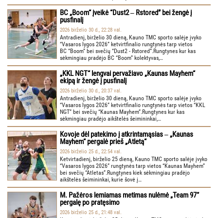
BC „Boom“ įveikė “Dust2 ‒ Rstored” bei žengė į
pusfinalį
2026 birželio 30 d., 22:28 val.
Antradienį, birželio 30 dieną, Kauno TMC sporto salėje įvyko
“Vasaros lygos 2026” ketvirtfinalio rungtynės tarp vietos
BC “Boom” bei svečių “Dust2 - Rstored”.Rungtynes kur kas
sėkmingiau pradėjo BC “Boom” kolektyvas,…
„KKL NGT“ lengvai pervažiavo „Kaunas Mayhem“
ekipą ir žengė į pusfinalį
2026 birželio 30 d., 20:37 val.
Antradienį, birželio 30 dieną, Kauno TMC sporto salėje įvyko
“Vasaros lygos 2026” ketvirtfinalio rungtynės tarp vietos “KKL
NGT” bei svečių “Kaunas Mayhem”.Rungtynes kur kas
sėkmingiau pradėjo aikštelės šeimininkai,…
Kovoje dėl patekimo į atkrintamąsias ‒ „Kaunas
Mayhem“ pergalė prieš „Atletą“
2026 birželio 25 d., 22:54 val.
Ketvirtadienį, birželio 25 dieną, Kauno TMC sporto salėje įvyko
“Vasaros lygos 2026” rungtynės tarp vietos “Kaunas Mayhem”
bei svečių “Atletas”.Rungtynes kiek sėkmingiau pradėjo
aikštelės šeimininkai, kurie šovė į…
M. Pažėros lemiamas metimas nulėmė „Team 97“
pergalę po pratęsimo
2026 birželio 25 d., 21:48 val.