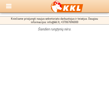
Kviečiame prisijungti naujus sekretoriato darbuotojus ir teisėjus. Daugiau
informacijos: info@kkl.lt, +37067696000
Šiandien rungtynių nėra.