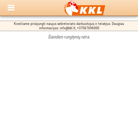
Kviečiame prisijungti naujus sekretoriato darbuotojus ir teisėjus. Daugiau
informacijos: info@kkl.lt, +37067696000
Šiandien rungtynių nėra.