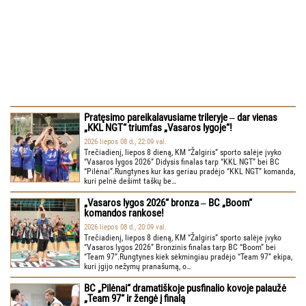
Pratęsimo pareikalavusiame trileryje ‒ dar vienas
„KKL NGT“ triumfas „Vasaros lygoje“!
2026 liepos 08 d., 22:09 val.
Trečiadienį, liepos 8 dieną, KM “Žalgiris” sporto salėje įvyko
“Vasaros lygos 2026” Didysis finalas tarp “KKL NGT” bei BC
“Pilėnai”.Rungtynes kur kas geriau pradėjo “KKL NGT” komanda,
kuri pelnė dešimt taškų be…
„Vasaros lygos 2026“ bronza ‒ BC „Boom“
komandos rankose!
2026 liepos 08 d., 20:09 val.
Trečiadienį, liepos 8 dieną, KM “Žalgiris” sporto salėje įvyko
“Vasaros lygos 2026” Bronzinis finalas tarp BC “Boom” bei
“Team 97”.Rungtynes kiek sėkmingiau pradėjo “Team 97” ekipa,
kuri įgijo nežymų pranašumą, o…
BC „Pilėnai“ dramatiškoje pusfinalio kovoje palaužė
„Team 97“ ir žengė į finalą