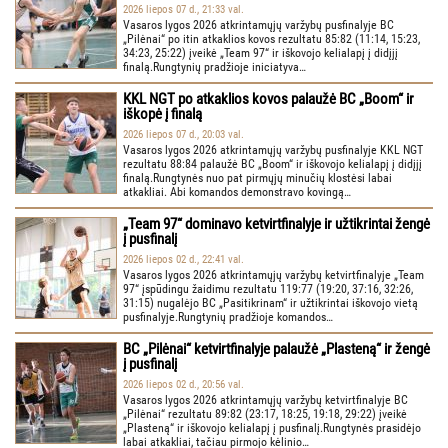
2026 liepos 07 d., 21:33 val.
Vasaros lygos 2026 atkrintamųjų varžybų pusfinalyje BC
„Pilėnai“ po itin atkaklios kovos rezultatu 85:82 (11:14, 15:23,
34:23, 25:22) įveikė „Team 97“ ir iškovojo kelialapį į didįjį
finalą.Rungtynių pradžioje iniciatyva…
KKL NGT po atkaklios kovos palaužė BC „Boom“ ir
iškopė į finalą
2026 liepos 07 d., 20:03 val.
Vasaros lygos 2026 atkrintamųjų varžybų pusfinalyje KKL NGT
rezultatu 88:84 palaužė BC „Boom“ ir iškovojo kelialapį į didįjį
finalą.Rungtynės nuo pat pirmųjų minučių klostėsi labai
atkakliai. Abi komandos demonstravo kovingą…
„Team 97“ dominavo ketvirtfinalyje ir užtikrintai žengė
į pusfinalį
2026 liepos 02 d., 22:41 val.
Vasaros lygos 2026 atkrintamųjų varžybų ketvirtfinalyje „Team
97“ įspūdingu žaidimu rezultatu 119:77 (19:20, 37:16, 32:26,
31:15) nugalėjo BC „Pasitikrinam“ ir užtikrintai iškovojo vietą
pusfinalyje.Rungtynių pradžioje komandos…
BC „Pilėnai“ ketvirtfinalyje palaužė „Plasteną“ ir žengė
į pusfinalį
2026 liepos 02 d., 20:56 val.
Vasaros lygos 2026 atkrintamųjų varžybų ketvirtfinalyje BC
„Pilėnai“ rezultatu 89:82 (23:17, 18:25, 19:18, 29:22) įveikė
„Plasteną“ ir iškovojo kelialapį į pusfinalį.Rungtynės prasidėjo
labai atkakliai, tačiau pirmojo kėlinio…