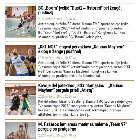
BC „Boom“ įveikė “Dust2 ‒ Rstored” bei žengė į
pusfinalį
2026 birželio 30 d., 22:28 val.
Antradienį, birželio 30 dieną, Kauno TMC sporto salėje įvyko
“Vasaros lygos 2026” ketvirtfinalio rungtynės tarp vietos
BC “Boom” bei svečių “Dust2 - Rstored”.Rungtynes kur kas
sėkmingiau pradėjo BC “Boom” kolektyvas,…
„KKL NGT“ lengvai pervažiavo „Kaunas Mayhem“
ekipą ir žengė į pusfinalį
2026 birželio 30 d., 20:37 val.
Antradienį, birželio 30 dieną, Kauno TMC sporto salėje įvyko
“Vasaros lygos 2026” ketvirtfinalio rungtynės tarp vietos “KKL
NGT” bei svečių “Kaunas Mayhem”.Rungtynes kur kas
sėkmingiau pradėjo aikštelės šeimininkai,…
Kovoje dėl patekimo į atkrintamąsias ‒ „Kaunas
Mayhem“ pergalė prieš „Atletą“
2026 birželio 25 d., 22:54 val.
Ketvirtadienį, birželio 25 dieną, Kauno TMC sporto salėje įvyko
“Vasaros lygos 2026” rungtynės tarp vietos “Kaunas Mayhem”
bei svečių “Atletas”.Rungtynes kiek sėkmingiau pradėjo
aikštelės šeimininkai, kurie šovė į…
M. Pažėros lemiamas metimas nulėmė „Team 97“
pergalę po pratęsimo
2026 birželio 25 d., 21:48 val.