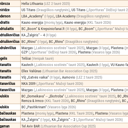
mbroza
Hella Lithuania
(LEZ 2 taurė 2025)
iridze
US Titans
(Draugiškos rungtynės)
,
US Titans
(„Sportturas“ Didžioji taurė 
derson
LBA „Academy“
(I lyga)
,
LBA Academy
(Draugiškos rungtynės)
draitis
Kauno energija
(Įmonių lyga)
,
Kauno energija
(KKL Taurė 2026)
driušaitis
BC „Boom“ & Krepsiniofanai.lt
(III lyga)
,
BC „Boom“
(„Sportturas“ Mažoji t
driuškevičius
KA „Žalgiris“ ‒ 4
(II lyga)
driuškevičius
BC „Rhino“
(I lyga)
,
BC „Rhino“
(Draugiškos rungtynės)
drulevičius
Mazgas
(„Laikinosios sostinės“ taurė 2025)
,
Mazgas
(II lyga)
,
Plastena
(Į
GZP
(„Sportturas“ Didžioji taurė 2026)
,
Plastena
(Vasaros lyga 2026)
gelis
Telšiai
(Venipak taurė)
tanaitis
Kautech
(„Laikinosios sostinės“ taurė 2025)
,
Kautech
(I lyga)
,
VU Kauno f
tanaitis
Ellex Valiūnas
(Lithuanian Bar Association Cup 2025)
tanaitis
VšĮ „Gatvės vaikai“
(II lyga)
,
Aumovio
(LEZ 2 taurė 2025)
tanavičius
NKA 2009
(„Sportturas“ Mažoji taurė 2026)
tanavičius
Mazgas
(„Laikinosios sostinės“ taurė 2025)
,
Mazgas
(II lyga)
,
Plastena
(Į
ulskis
BC „Domeikava“ ‒ „Ekotroba“
(„Laikinosios sostinės“ taurė 2025)
,
BC „Rh
Remza & Irmco
(KKL Taurė 2026)
,
BC „Rhino“
(Draugiškos rungtynės)
,
BC 
ulskis
BC „Pasitikrinam“
(Vasaros lyga 2026)
bačiauskas
Plastena
(Įmonių lyga)
,
Plastena
(KKL Taurė 2026)
,
Plastena
(Vasaros lyg
bačiauskas
KA „Žalgiris“
(I lyga)
,
KA „Žalgiris“ ‒ 2
(„Sportturas“ Mažoji taurė 2026)
rgaman
Tel Aviv BAR
(Lithuanian Bar Association Cup 2025)