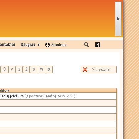
ontaktai
Daugiau ▼
Anonimas
Ū
V
Z
Ž
Q
W
X
Visi sezonai
a(-os)
,
Kelių priežiūra
(„Sportturas“ Mažoji taurė 2026)