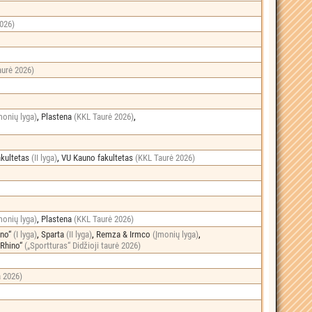
2026)
aurė 2026)
monių lyga)
,
Plastena
(KKL Taurė 2026)
,
akultetas
(II lyga)
,
VU Kauno fakultetas
(KKL Taurė 2026)
monių lyga)
,
Plastena
(KKL Taurė 2026)
ino“
(I lyga)
,
Sparta
(II lyga)
,
Remza & Irmco
(Įmonių lyga)
,
„Rhino“
(„Sportturas“ Didžioji taurė 2026)
a 2026)