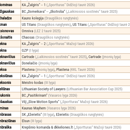
domėnas
KA „Žalgiris“ ‒ 1
(„Sportturas“ Didžioji taurė 2026)
džgauskas
BC „Domeikava“ ‒ „Ekotroba“
(„Laikinosios sostinės“ taurė 2025)
haladze
Kauno kolegija
(Draugiškos rungtynės)
kman
US Titans
(Draugiškos rungtynės)
,
US Titans
(„Sportturas“ Didžioji taurė 
sionovas
Omniva
(LEZ 2 taurė 2025)
šonaitis
Chaosas
(Draugiškos rungtynės)
ekna
KA „Žalgiris“ ‒ 2
(„Sportturas“ Mažoji taurė 2026)
ekna
GZP
(I lyga)
eknavičius
Cartrade
(„Laikinosios sostinės“ taurė 2025)
,
Cartrade
(Įmonių lyga)
eknavičius
Donelaičio
(Įmonių lyga)
eksa
Plastena
(Įmonių lyga)
,
Plastena
(KKL Taurė 2026)
eksiūnas
KA „Žalgiris“ ‒ 1
(„Sportturas“ Didžioji taurė 2026)
eksonis
Meistro kodas
(III lyga)
eliūnas
Lithuanian Society of Lawyers
(Lithuanian Bar Association Cup 2025)
iukonis
BC „Pasitikrinam“
(Vasaros lyga 2026)
išauskas
VšĮ „Slow Motion Sports“
(„Sportturas“ Mažoji taurė 2026)
minas
Kaunas Mayhem
(Vasaros lyga 2026)
mbrasas
SK „Ežerietis“
(III lyga)
,
Ežerietis
(Draugiškos rungtynės)
braziūnas
Elsun
(III lyga)
mbraška
Krepšinio komanda & dkkeliones.lt
(„Sportturas“ Mažoji taurė 2026)