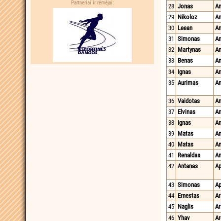
Partneriai ir rėmėjai:
28
Jonas
A
29
Nikoloz
Am
30
Leean
An
31
Simonas
An
32
Martynas
An
33
Benas
An
34
Ignas
An
35
Aurimas
An
36
Vaidotas
An
37
Elvinas
An
38
Ignas
An
39
Matas
An
40
Matas
An
41
Renaldas
An
42
Antanas
Ap
43
Simonas
Ap
44
Ernestas
Ar
45
Naglis
Ar
46
Yhav
A