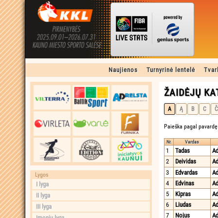
Naujienos
Turnyrinė lentelė
Tvar
ŽAIDĖJŲ K
A
Ą
B
C
Č
Paieška pagal pavardę
Nr.
Vardas
1
Tadas
A
2
Deividas
Ad
3
Edvardas
Ad
Lygos
4
Edvinas
Ad
I lyga
5
Kipras
Ad
II lyga
6
Liudas
Ad
III lyga
7
Nojus
Ad
Įmonių lyga