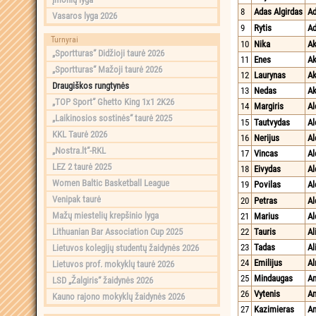
8
Adas Algirdas
A
Vasaros lyga 2026
9
Rytis
A
Turnyrai
10
Nika
Ak
„Sportturas“ Didžioji taurė 2026
11
Enes
A
„Sportturas“ Mažoji taurė 2026
12
Laurynas
Ak
Draugiškos rungtynės
13
Nedas
Ak
„TOP Sport“ Ghetto King 1x1 2K26
14
Margiris
Al
„Laikinosios sostinės“ taurė 2025
15
Tautvydas
Al
KKL Taurė 2026
16
Nerijus
Al
„Nostra.lt“-RKL
17
Vincas
Al
LEZ 2 taurė 2025
18
Eivydas
Al
Women Baltic Basketball League
19
Povilas
Al
Venipak taurė
20
Petras
Al
Mažų miestelių krepšinio lyga
21
Marius
Al
Lithuanian Bar Association Cup 2025
22
Tauris
Al
23
Tadas
Al
Lietuvos kolegijų studentų žaidynės 2026
24
Emilijus
Al
Lietuvos prof. mokyklų taurė 2026
25
Mindaugas
A
LSD „Žalgiris“ žaidynės 2026
26
Vytenis
Am
Kauno rajono mokyklų žaidynės 2026
27
Kazimieras
A