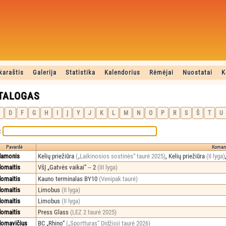
karaštis
Galerija
Statistika
Kalendorius
Rėmėjai
Nuostatai
K
ATALOGAS
D
F
G
H
I
Į
Y
J
K
L
M
N
O
P
R
S
Š
T
U
:
Pavardė
Komand
damonis
Kelių priežiūra
(„Laikinosios sostinės“ taurė 2025)
,
Kelių priežiūra
(II lyga)
omaitis
VšĮ „Gatvės vaikai“ ‒ 2
(III lyga)
omaitis
Kauno terminalas BY10
(Venipak taurė)
omaitis
Limobus
(II lyga)
omaitis
Limobus
(II lyga)
omaitis
Press Glass
(LEZ 2 taurė 2025)
omavičius
BC „Rhino“
(„Sportturas“ Didžioji taurė 2026)