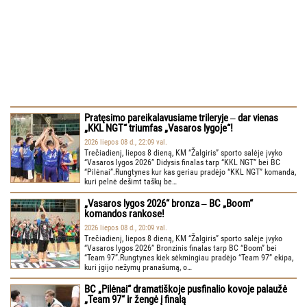
Pratęsimo pareikalavusiame trileryje ‒ dar vienas
„KKL NGT“ triumfas „Vasaros lygoje“!
2026 liepos 08 d., 22:09 val.
Trečiadienį, liepos 8 dieną, KM “Žalgiris” sporto salėje įvyko
“Vasaros lygos 2026” Didysis finalas tarp “KKL NGT” bei BC
“Pilėnai”.Rungtynes kur kas geriau pradėjo “KKL NGT” komanda,
kuri pelnė dešimt taškų be…
„Vasaros lygos 2026“ bronza ‒ BC „Boom“
komandos rankose!
2026 liepos 08 d., 20:09 val.
Trečiadienį, liepos 8 dieną, KM “Žalgiris” sporto salėje įvyko
“Vasaros lygos 2026” Bronzinis finalas tarp BC “Boom” bei
“Team 97”.Rungtynes kiek sėkmingiau pradėjo “Team 97” ekipa,
kuri įgijo nežymų pranašumą, o…
BC „Pilėnai“ dramatiškoje pusfinalio kovoje palaužė
„Team 97“ ir žengė į finalą