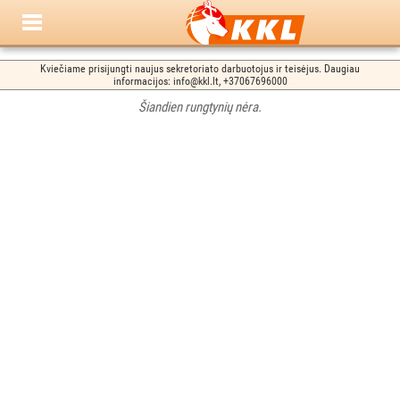
Kviečiame prisijungti naujus sekretoriato darbuotojus ir teisėjus. Daugiau
informacijos: info@kkl.lt, +37067696000
Šiandien rungtynių nėra.