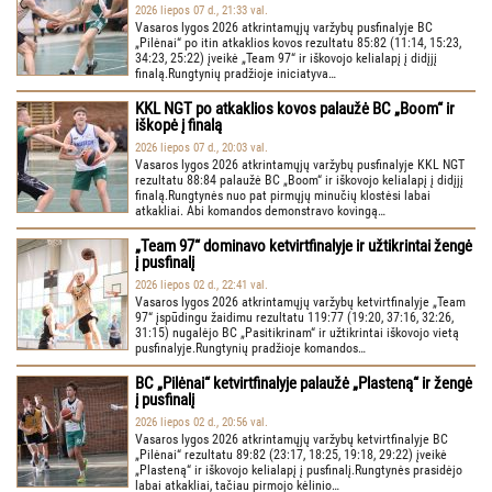
2026 liepos 07 d., 21:33 val.
Vasaros lygos 2026 atkrintamųjų varžybų pusfinalyje BC
„Pilėnai“ po itin atkaklios kovos rezultatu 85:82 (11:14, 15:23,
34:23, 25:22) įveikė „Team 97“ ir iškovojo kelialapį į didįjį
finalą.Rungtynių pradžioje iniciatyva…
KKL NGT po atkaklios kovos palaužė BC „Boom“ ir
iškopė į finalą
2026 liepos 07 d., 20:03 val.
Vasaros lygos 2026 atkrintamųjų varžybų pusfinalyje KKL NGT
rezultatu 88:84 palaužė BC „Boom“ ir iškovojo kelialapį į didįjį
finalą.Rungtynės nuo pat pirmųjų minučių klostėsi labai
atkakliai. Abi komandos demonstravo kovingą…
„Team 97“ dominavo ketvirtfinalyje ir užtikrintai žengė
į pusfinalį
2026 liepos 02 d., 22:41 val.
Vasaros lygos 2026 atkrintamųjų varžybų ketvirtfinalyje „Team
97“ įspūdingu žaidimu rezultatu 119:77 (19:20, 37:16, 32:26,
31:15) nugalėjo BC „Pasitikrinam“ ir užtikrintai iškovojo vietą
pusfinalyje.Rungtynių pradžioje komandos…
BC „Pilėnai“ ketvirtfinalyje palaužė „Plasteną“ ir žengė
į pusfinalį
2026 liepos 02 d., 20:56 val.
Vasaros lygos 2026 atkrintamųjų varžybų ketvirtfinalyje BC
„Pilėnai“ rezultatu 89:82 (23:17, 18:25, 19:18, 29:22) įveikė
„Plasteną“ ir iškovojo kelialapį į pusfinalį.Rungtynės prasidėjo
labai atkakliai, tačiau pirmojo kėlinio…