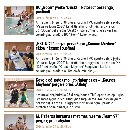
BC „Boom“ įveikė “Dust2 ‒ Rstored” bei žengė į
pusfinalį
2026 birželio 30 d., 22:28 val.
Antradienį, birželio 30 dieną, Kauno TMC sporto salėje įvyko
“Vasaros lygos 2026” ketvirtfinalio rungtynės tarp vietos
BC “Boom” bei svečių “Dust2 - Rstored”.Rungtynes kur kas
sėkmingiau pradėjo BC “Boom” kolektyvas,…
„KKL NGT“ lengvai pervažiavo „Kaunas Mayhem“
ekipą ir žengė į pusfinalį
2026 birželio 30 d., 20:37 val.
Antradienį, birželio 30 dieną, Kauno TMC sporto salėje įvyko
“Vasaros lygos 2026” ketvirtfinalio rungtynės tarp vietos “KKL
NGT” bei svečių “Kaunas Mayhem”.Rungtynes kur kas
sėkmingiau pradėjo aikštelės šeimininkai,…
Kovoje dėl patekimo į atkrintamąsias ‒ „Kaunas
Mayhem“ pergalė prieš „Atletą“
2026 birželio 25 d., 22:54 val.
Ketvirtadienį, birželio 25 dieną, Kauno TMC sporto salėje įvyko
“Vasaros lygos 2026” rungtynės tarp vietos “Kaunas Mayhem”
bei svečių “Atletas”.Rungtynes kiek sėkmingiau pradėjo
aikštelės šeimininkai, kurie šovė į…
M. Pažėros lemiamas metimas nulėmė „Team 97“
pergalę po pratęsimo
2026 birželio 25 d., 21:48 val.