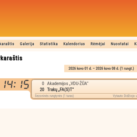
karaštis
Galerija
Statistika
Kalendorius
Rėmėjai
Nuostatai
K
karaštis
0
Akademijos „VDU-ŽŪA“
20
Trakų „FA(S)T“
Sezoninės rungtynės (1 turas)
Vytauto Didžiojo u