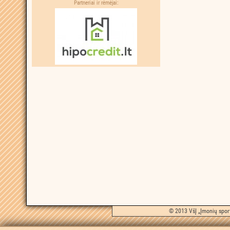
Partneriai ir rėmėjai:
© 2013 VšĮ „Įmonių sport