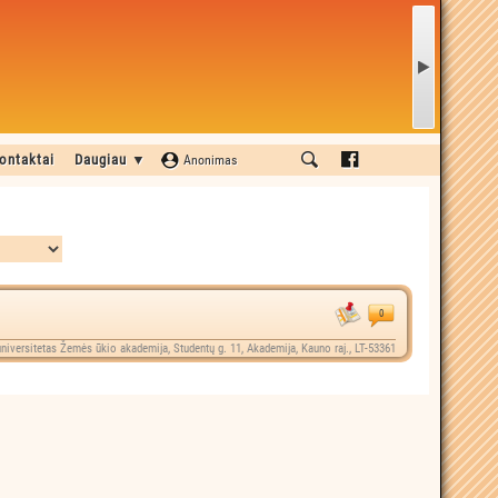
ontaktai
Daugiau ▼
Anonimas
0
niversitetas Žemės ūkio akademija, Studentų g. 11, Akademija, Kauno raj., LT-53361