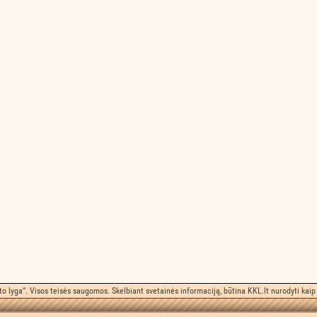
o lyga“. Visos teisės saugomos. Skelbiant svetainės informaciją, būtina KKL.lt nurodyti kaip 