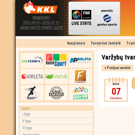
Naujienos
Turnyrinė lentelė
Tvar
Varžybų tvar
kovo
07
Šeštadienis
Lygos
I lyga
II lyga
III lyga
Įmonių lyga