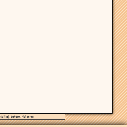
šaltinį. Sukūrė:
Netas.eu