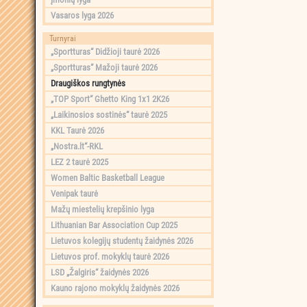
Vasaros lyga 2026
Turnyrai
„Sportturas“ Didžioji taurė 2026
„Sportturas“ Mažoji taurė 2026
Draugiškos rungtynės
„TOP Sport“ Ghetto King 1x1 2K26
„Laikinosios sostinės“ taurė 2025
KKL Taurė 2026
„Nostra.lt“-RKL
LEZ 2 taurė 2025
Women Baltic Basketball League
Venipak taurė
Mažų miestelių krepšinio lyga
Lithuanian Bar Association Cup 2025
Lietuvos kolegijų studentų žaidynės 2026
Lietuvos prof. mokyklų taurė 2026
LSD „Žalgiris“ žaidynės 2026
Kauno rajono mokyklų žaidynės 2026