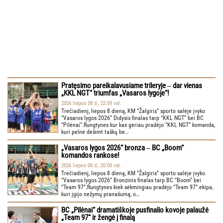
Pratęsimo pareikalavusiame trileryje ‒ dar vienas
„KKL NGT“ triumfas „Vasaros lygoje“!
2026 liepos 08 d., 22:09 val.
Trečiadienį, liepos 8 dieną, KM “Žalgiris” sporto salėje įvyko
“Vasaros lygos 2026” Didysis finalas tarp “KKL NGT” bei BC
“Pilėnai”.Rungtynes kur kas geriau pradėjo “KKL NGT” komanda,
kuri pelnė dešimt taškų be…
„Vasaros lygos 2026“ bronza ‒ BC „Boom“
komandos rankose!
2026 liepos 08 d., 20:09 val.
Trečiadienį, liepos 8 dieną, KM “Žalgiris” sporto salėje įvyko
“Vasaros lygos 2026” Bronzinis finalas tarp BC “Boom” bei
“Team 97”.Rungtynes kiek sėkmingiau pradėjo “Team 97” ekipa,
kuri įgijo nežymų pranašumą, o…
BC „Pilėnai“ dramatiškoje pusfinalio kovoje palaužė
„Team 97“ ir žengė į finalą