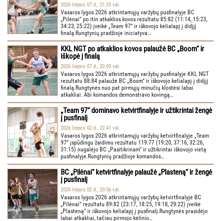
2026 liepos 07 d., 21:33 val.
Vasaros lygos 2026 atkrintamųjų varžybų pusfinalyje BC
„Pilėnai“ po itin atkaklios kovos rezultatu 85:82 (11:14, 15:23,
34:23, 25:22) įveikė „Team 97“ ir iškovojo kelialapį į didįjį
finalą.Rungtynių pradžioje iniciatyva…
KKL NGT po atkaklios kovos palaužė BC „Boom“ ir
iškopė į finalą
2026 liepos 07 d., 20:03 val.
Vasaros lygos 2026 atkrintamųjų varžybų pusfinalyje KKL NGT
rezultatu 88:84 palaužė BC „Boom“ ir iškovojo kelialapį į didįjį
finalą.Rungtynės nuo pat pirmųjų minučių klostėsi labai
atkakliai. Abi komandos demonstravo kovingą…
„Team 97“ dominavo ketvirtfinalyje ir užtikrintai žengė
į pusfinalį
2026 liepos 02 d., 22:41 val.
Vasaros lygos 2026 atkrintamųjų varžybų ketvirtfinalyje „Team
97“ įspūdingu žaidimu rezultatu 119:77 (19:20, 37:16, 32:26,
31:15) nugalėjo BC „Pasitikrinam“ ir užtikrintai iškovojo vietą
pusfinalyje.Rungtynių pradžioje komandos…
BC „Pilėnai“ ketvirtfinalyje palaužė „Plasteną“ ir žengė
į pusfinalį
2026 liepos 02 d., 20:56 val.
Vasaros lygos 2026 atkrintamųjų varžybų ketvirtfinalyje BC
„Pilėnai“ rezultatu 89:82 (23:17, 18:25, 19:18, 29:22) įveikė
„Plasteną“ ir iškovojo kelialapį į pusfinalį.Rungtynės prasidėjo
labai atkakliai, tačiau pirmojo kėlinio…