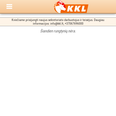
Kviečiame prisijungti naujus sekretoriato darbuotojus ir teisėjus. Daugiau
informacijos: info@kkl.lt, +37067696000
Šiandien rungtynių nėra.