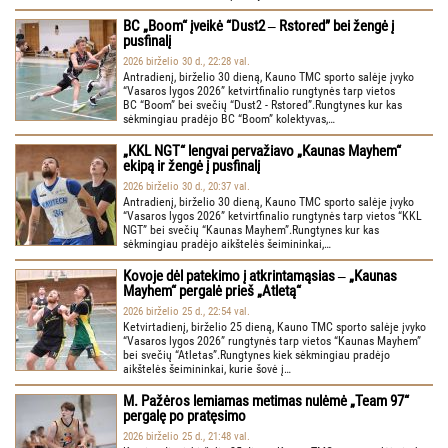
BC „Boom“ įveikė “Dust2 ‒ Rstored” bei žengė į
pusfinalį
2026 birželio 30 d., 22:28 val.
Antradienį, birželio 30 dieną, Kauno TMC sporto salėje įvyko
“Vasaros lygos 2026” ketvirtfinalio rungtynės tarp vietos
BC “Boom” bei svečių “Dust2 - Rstored”.Rungtynes kur kas
sėkmingiau pradėjo BC “Boom” kolektyvas,…
„KKL NGT“ lengvai pervažiavo „Kaunas Mayhem“
ekipą ir žengė į pusfinalį
2026 birželio 30 d., 20:37 val.
Antradienį, birželio 30 dieną, Kauno TMC sporto salėje įvyko
“Vasaros lygos 2026” ketvirtfinalio rungtynės tarp vietos “KKL
NGT” bei svečių “Kaunas Mayhem”.Rungtynes kur kas
sėkmingiau pradėjo aikštelės šeimininkai,…
Kovoje dėl patekimo į atkrintamąsias ‒ „Kaunas
Mayhem“ pergalė prieš „Atletą“
2026 birželio 25 d., 22:54 val.
Ketvirtadienį, birželio 25 dieną, Kauno TMC sporto salėje įvyko
“Vasaros lygos 2026” rungtynės tarp vietos “Kaunas Mayhem”
bei svečių “Atletas”.Rungtynes kiek sėkmingiau pradėjo
aikštelės šeimininkai, kurie šovė į…
M. Pažėros lemiamas metimas nulėmė „Team 97“
pergalę po pratęsimo
2026 birželio 25 d., 21:48 val.