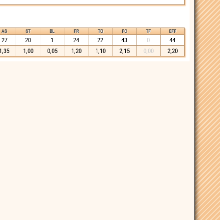
AS
ST
BL
FR
TO
FC
TF
EFF
27
20
1
24
22
43
0
44
1,35
1,00
0,05
1,20
1,10
2,15
0,00
2,20