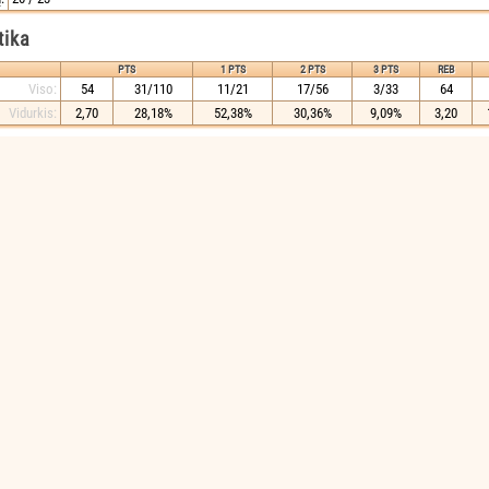
tika
PTS
1 PTS
2 PTS
3 PTS
REB
Viso:
54
31/110
11/21
17/56
3/33
64
Vidurkis:
2,70
28,18%
52,38%
30,36%
9,09%
3,20