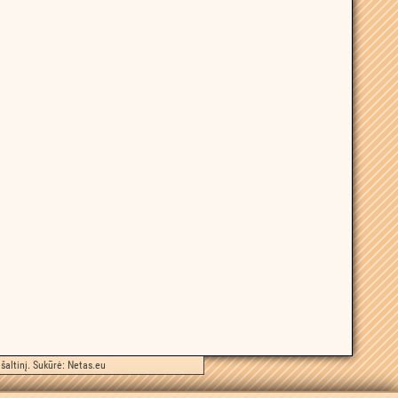
šaltinį. Sukūrė:
Netas.eu