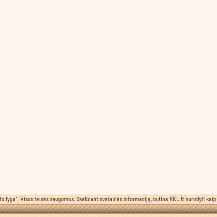
o lyga“. Visos teisės saugomos. Skelbiant svetainės informaciją, būtina KKL.lt nurodyti kaip 