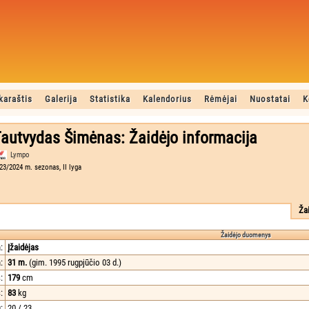
karaštis
Galerija
Statistika
Kalendorius
Rėmėjai
Nuostatai
K
autvydas Šimėnas: Žaidėjo informacija
Lympo
23/2024 m. sezonas, II lyga
Ža
Žaidėjo duomenys
:
Įžaidėjas
:
31 m.
(gim. 1995 rugpjūčio 03 d.)
:
179
cm
:
83
kg
:
20 / 23