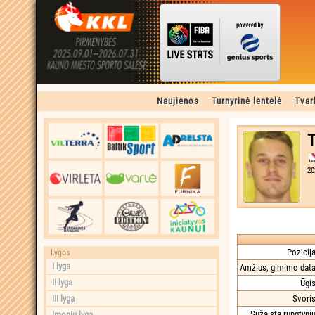
Naujienos
Turnyrinė lentelė
Tvar
T
20
Pozicija
Lygos
I lyga
Amžius, gimimo data
II lyga
Ūgis
III lyga
Svoris
Sužaista rungtynių
Įmonių lyga