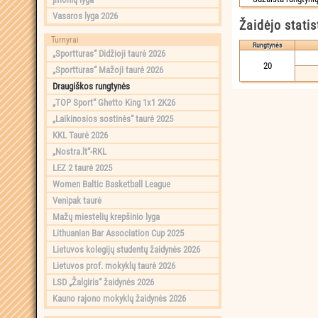
Vasaros lyga 2026
Žaidėjo statis
Turnyrai
Rungtynės
„Sportturas“ Didžioji taurė 2026
20
„Sportturas“ Mažoji taurė 2026
Draugiškos rungtynės
„TOP Sport“ Ghetto King 1x1 2K26
„Laikinosios sostinės“ taurė 2025
KKL Taurė 2026
„Nostra.lt“-RKL
LEZ 2 taurė 2025
Women Baltic Basketball League
Venipak taurė
Mažų miestelių krepšinio lyga
Lithuanian Bar Association Cup 2025
Lietuvos kolegijų studentų žaidynės 2026
Lietuvos prof. mokyklų taurė 2026
LSD „Žalgiris“ žaidynės 2026
Kauno rajono mokyklų žaidynės 2026