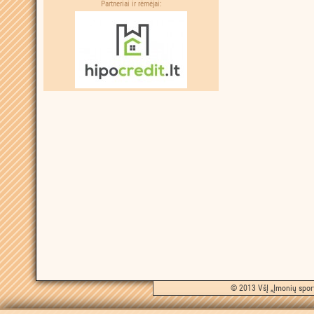
Partneriai ir rėmėjai:
© 2013 VšĮ „Įmonių sport