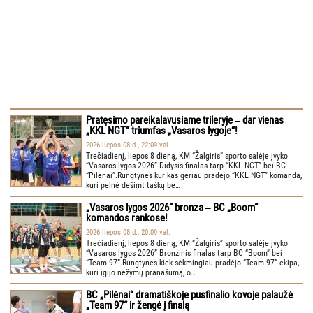
Pratęsimo pareikalavusiame trileryje ‒ dar vienas
„KKL NGT“ triumfas „Vasaros lygoje“!
2026 liepos 08 d., 22:09 val.
Trečiadienį, liepos 8 dieną, KM “Žalgiris” sporto salėje įvyko
“Vasaros lygos 2026” Didysis finalas tarp “KKL NGT” bei BC
“Pilėnai”.Rungtynes kur kas geriau pradėjo “KKL NGT” komanda,
kuri pelnė dešimt taškų be…
„Vasaros lygos 2026“ bronza ‒ BC „Boom“
komandos rankose!
2026 liepos 08 d., 20:09 val.
Trečiadienį, liepos 8 dieną, KM “Žalgiris” sporto salėje įvyko
“Vasaros lygos 2026” Bronzinis finalas tarp BC “Boom” bei
“Team 97”.Rungtynes kiek sėkmingiau pradėjo “Team 97” ekipa,
kuri įgijo nežymų pranašumą, o…
BC „Pilėnai“ dramatiškoje pusfinalio kovoje palaužė
„Team 97“ ir žengė į finalą