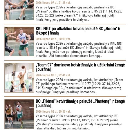
2026 liepos 07 d., 21:33 val.
Vasaros lygos 2026 atkrintamųjų varžybų pusfinalyje BC
„Pilėnai“ po itin atkaklios kovos rezultatu 85:82 (11:14, 15:23,
34:23, 25:22) įveikė „Team 97“ ir iškovojo kelialapį į didįjį
finalą.Rungtynių pradžioje iniciatyva…
KKL NGT po atkaklios kovos palaužė BC „Boom“ ir
iškopė į finalą
2026 liepos 07 d., 20:03 val.
Vasaros lygos 2026 atkrintamųjų varžybų pusfinalyje KKL NGT
rezultatu 88:84 palaužė BC „Boom“ ir iškovojo kelialapį į didįjį
finalą.Rungtynės nuo pat pirmųjų minučių klostėsi labai
atkakliai. Abi komandos demonstravo kovingą…
„Team 97“ dominavo ketvirtfinalyje ir užtikrintai žengė
į pusfinalį
2026 liepos 02 d., 22:41 val.
Vasaros lygos 2026 atkrintamųjų varžybų ketvirtfinalyje „Team
97“ įspūdingu žaidimu rezultatu 119:77 (19:20, 37:16, 32:26,
31:15) nugalėjo BC „Pasitikrinam“ ir užtikrintai iškovojo vietą
pusfinalyje.Rungtynių pradžioje komandos…
BC „Pilėnai“ ketvirtfinalyje palaužė „Plasteną“ ir žengė
į pusfinalį
2026 liepos 02 d., 20:56 val.
Vasaros lygos 2026 atkrintamųjų varžybų ketvirtfinalyje BC
„Pilėnai“ rezultatu 89:82 (23:17, 18:25, 19:18, 29:22) įveikė
„Plasteną“ ir iškovojo kelialapį į pusfinalį.Rungtynės prasidėjo
labai atkakliai, tačiau pirmojo kėlinio…