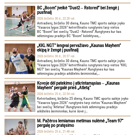
BC „Boom“ įveikė “Dust2 ‒ Rstored” bei žengė į
pusfinalį
2026 birželio 30 d., 22:28 val.
Antradienį, birželio 30 dieną, Kauno TMC sporto salėje įvyko
“Vasaros lygos 2026” ketvirtfinalio rungtynės tarp vietos
BC “Boom” bei svečių “Dust2 - Rstored”.Rungtynes kur kas
sėkmingiau pradėjo BC “Boom” kolektyvas,…
„KKL NGT“ lengvai pervažiavo „Kaunas Mayhem“
ekipą ir žengė į pusfinalį
2026 birželio 30 d., 20:37 val.
Antradienį, birželio 30 dieną, Kauno TMC sporto salėje įvyko
“Vasaros lygos 2026” ketvirtfinalio rungtynės tarp vietos “KKL
NGT” bei svečių “Kaunas Mayhem”.Rungtynes kur kas
sėkmingiau pradėjo aikštelės šeimininkai,…
Kovoje dėl patekimo į atkrintamąsias ‒ „Kaunas
Mayhem“ pergalė prieš „Atletą“
2026 birželio 25 d., 22:54 val.
Ketvirtadienį, birželio 25 dieną, Kauno TMC sporto salėje įvyko
“Vasaros lygos 2026” rungtynės tarp vietos “Kaunas Mayhem”
bei svečių “Atletas”.Rungtynes kiek sėkmingiau pradėjo
aikštelės šeimininkai, kurie šovė į…
M. Pažėros lemiamas metimas nulėmė „Team 97“
pergalę po pratęsimo
2026 birželio 25 d., 21:48 val.