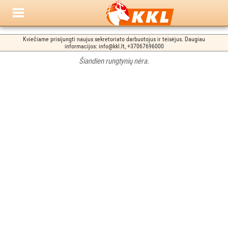
Kviečiame prisijungti naujus sekretoriato darbuotojus ir teisėjus. Daugiau
informacijos: info@kkl.lt, +37067696000
Šiandien rungtynių nėra.