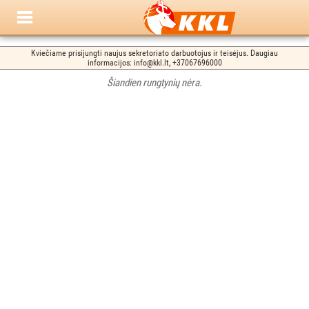
Kviečiame prisijungti naujus sekretoriato darbuotojus ir teisėjus. Daugiau
informacijos: info@kkl.lt, +37067696000
Šiandien rungtynių nėra.