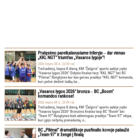
Pratęsimo pareikalavusiame trileryje ‒ dar vienas
„KKL NGT“ triumfas „Vasaros lygoje“!
2026 liepos 08 d., 22:09 val.
Trečiadienį, liepos 8 dieną, KM “Žalgiris” sporto salėje įvyko
“Vasaros lygos 2026” Didysis finalas tarp “KKL NGT” bei BC
“Pilėnai”.Rungtynes kur kas geriau pradėjo “KKL NGT” komanda,
kuri pelnė dešimt taškų be…
„Vasaros lygos 2026“ bronza ‒ BC „Boom“
komandos rankose!
2026 liepos 08 d., 20:09 val.
Trečiadienį, liepos 8 dieną, KM “Žalgiris” sporto salėje įvyko
“Vasaros lygos 2026” Bronzinis finalas tarp BC “Boom” bei
“Team 97”.Rungtynes kiek sėkmingiau pradėjo “Team 97” ekipa,
kuri įgijo nežymų pranašumą, o…
BC „Pilėnai“ dramatiškoje pusfinalio kovoje palaužė
„Team 97“ ir žengė į finalą