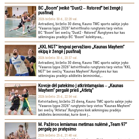
BC „Boom“ įveikė “Dust2 ‒ Rstored” bei žengė į
pusfinalį
2026 birželio 30 d., 22:28 val.
Antradienį, birželio 30 dieną, Kauno TMC sporto salėje įvyko
“Vasaros lygos 2026” ketvirtfinalio rungtynės tarp vietos
BC “Boom” bei svečių “Dust2 - Rstored”.Rungtynes kur kas
sėkmingiau pradėjo BC “Boom” kolektyvas,…
„KKL NGT“ lengvai pervažiavo „Kaunas Mayhem“
ekipą ir žengė į pusfinalį
2026 birželio 30 d., 20:37 val.
Antradienį, birželio 30 dieną, Kauno TMC sporto salėje įvyko
“Vasaros lygos 2026” ketvirtfinalio rungtynės tarp vietos “KKL
NGT” bei svečių “Kaunas Mayhem”.Rungtynes kur kas
sėkmingiau pradėjo aikštelės šeimininkai,…
Kovoje dėl patekimo į atkrintamąsias ‒ „Kaunas
Mayhem“ pergalė prieš „Atletą“
2026 birželio 25 d., 22:54 val.
Ketvirtadienį, birželio 25 dieną, Kauno TMC sporto salėje įvyko
“Vasaros lygos 2026” rungtynės tarp vietos “Kaunas Mayhem”
bei svečių “Atletas”.Rungtynes kiek sėkmingiau pradėjo
aikštelės šeimininkai, kurie šovė į…
M. Pažėros lemiamas metimas nulėmė „Team 97“
pergalę po pratęsimo
2026 birželio 25 d., 21:48 val.