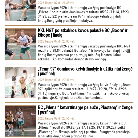
2026 liepos 07 d., 21:33 val.
Vasaros lygos 2026 atkrintamųjų varžybų pusfinalyje BC
„Pilėnai“ po itin atkaklios kovos rezultatu 85:82 (11:14, 15:23,
34:23, 25:22) įveikė „Team 97“ ir iškovojo kelialapį į didįjį
finalą.Rungtynių pradžioje iniciatyva…
KKL NGT po atkaklios kovos palaužė BC „Boom“ ir
iškopė į finalą
2026 liepos 07 d., 20:03 val.
Vasaros lygos 2026 atkrintamųjų varžybų pusfinalyje KKL NGT
rezultatu 88:84 palaužė BC „Boom“ ir iškovojo kelialapį į didįjį
finalą.Rungtynės nuo pat pirmųjų minučių klostėsi labai
atkakliai. Abi komandos demonstravo kovingą…
„Team 97“ dominavo ketvirtfinalyje ir užtikrintai žengė
į pusfinalį
2026 liepos 02 d., 22:41 val.
Vasaros lygos 2026 atkrintamųjų varžybų ketvirtfinalyje „Team
97“ įspūdingu žaidimu rezultatu 119:77 (19:20, 37:16, 32:26,
31:15) nugalėjo BC „Pasitikrinam“ ir užtikrintai iškovojo vietą
pusfinalyje.Rungtynių pradžioje komandos…
BC „Pilėnai“ ketvirtfinalyje palaužė „Plasteną“ ir žengė
į pusfinalį
2026 liepos 02 d., 20:56 val.
Vasaros lygos 2026 atkrintamųjų varžybų ketvirtfinalyje BC
„Pilėnai“ rezultatu 89:82 (23:17, 18:25, 19:18, 29:22) įveikė
„Plasteną“ ir iškovojo kelialapį į pusfinalį.Rungtynės prasidėjo
labai atkakliai, tačiau pirmojo kėlinio…