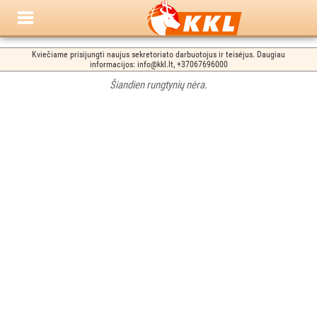
Kviečiame prisijungti naujus sekretoriato darbuotojus ir teisėjus. Daugiau
informacijos: info@kkl.lt, +37067696000
Šiandien rungtynių nėra.