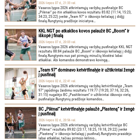
2026 liepos 07 d., 21:33 val.
Vasaros lygos 2026 atkrintamųjų varžybų pusfinalyje BC
„Pilėnai“ po itin atkaklios kovos rezultatu 85:82 (11:14, 15:23,
34:23, 25:22) įveikė „Team 97“ ir iškovojo kelialapį į didįjį
finalą.Rungtynių pradžioje iniciatyva…
KKL NGT po atkaklios kovos palaužė BC „Boom“ ir
iškopė į finalą
2026 liepos 07 d., 20:03 val.
Vasaros lygos 2026 atkrintamųjų varžybų pusfinalyje KKL NGT
rezultatu 88:84 palaužė BC „Boom“ ir iškovojo kelialapį į didįjį
finalą.Rungtynės nuo pat pirmųjų minučių klostėsi labai
atkakliai. Abi komandos demonstravo kovingą…
„Team 97“ dominavo ketvirtfinalyje ir užtikrintai žengė
į pusfinalį
2026 liepos 02 d., 22:41 val.
Vasaros lygos 2026 atkrintamųjų varžybų ketvirtfinalyje „Team
97“ įspūdingu žaidimu rezultatu 119:77 (19:20, 37:16, 32:26,
31:15) nugalėjo BC „Pasitikrinam“ ir užtikrintai iškovojo vietą
pusfinalyje.Rungtynių pradžioje komandos…
BC „Pilėnai“ ketvirtfinalyje palaužė „Plasteną“ ir žengė
į pusfinalį
2026 liepos 02 d., 20:56 val.
Vasaros lygos 2026 atkrintamųjų varžybų ketvirtfinalyje BC
„Pilėnai“ rezultatu 89:82 (23:17, 18:25, 19:18, 29:22) įveikė
„Plasteną“ ir iškovojo kelialapį į pusfinalį.Rungtynės prasidėjo
labai atkakliai, tačiau pirmojo kėlinio…