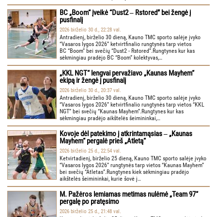
BC „Boom“ įveikė “Dust2 ‒ Rstored” bei žengė į
pusfinalį
2026 birželio 30 d., 22:28 val.
Antradienį, birželio 30 dieną, Kauno TMC sporto salėje įvyko
“Vasaros lygos 2026” ketvirtfinalio rungtynės tarp vietos
BC “Boom” bei svečių “Dust2 - Rstored”.Rungtynes kur kas
sėkmingiau pradėjo BC “Boom” kolektyvas,…
„KKL NGT“ lengvai pervažiavo „Kaunas Mayhem“
ekipą ir žengė į pusfinalį
2026 birželio 30 d., 20:37 val.
Antradienį, birželio 30 dieną, Kauno TMC sporto salėje įvyko
“Vasaros lygos 2026” ketvirtfinalio rungtynės tarp vietos “KKL
NGT” bei svečių “Kaunas Mayhem”.Rungtynes kur kas
sėkmingiau pradėjo aikštelės šeimininkai,…
Kovoje dėl patekimo į atkrintamąsias ‒ „Kaunas
Mayhem“ pergalė prieš „Atletą“
2026 birželio 25 d., 22:54 val.
Ketvirtadienį, birželio 25 dieną, Kauno TMC sporto salėje įvyko
“Vasaros lygos 2026” rungtynės tarp vietos “Kaunas Mayhem”
bei svečių “Atletas”.Rungtynes kiek sėkmingiau pradėjo
aikštelės šeimininkai, kurie šovė į…
M. Pažėros lemiamas metimas nulėmė „Team 97“
pergalę po pratęsimo
2026 birželio 25 d., 21:48 val.