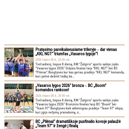
Pratęsimo pareikalavusiame trileryje ‒ dar vienas
„KKL NGT“ triumfas „Vasaros lygoje“!
2026 liepos 08 d., 22:09 val.
Trečiadienį, liepos 8 dieną, KM “Žalgiris” sporto salėje įvyko
“Vasaros lygos 2026” Didysis finalas tarp “KKL NGT” bei BC
“Pilėnai”.Rungtynes kur kas geriau pradėjo “KKL NGT” komanda,
kuri pelnė dešimt taškų be…
„Vasaros lygos 2026“ bronza ‒ BC „Boom“
komandos rankose!
2026 liepos 08 d., 20:09 val.
Trečiadienį, liepos 8 dieną, KM “Žalgiris” sporto salėje įvyko
“Vasaros lygos 2026” Bronzinis finalas tarp BC “Boom” bei
“Team 97”.Rungtynes kiek sėkmingiau pradėjo “Team 97” ekipa,
kuri įgijo nežymų pranašumą, o…
BC „Pilėnai“ dramatiškoje pusfinalio kovoje palaužė
„Team 97“ ir žengė į finalą